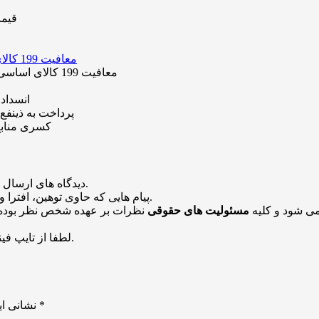
قیمت گوسفن
معافیت 199 کالای اساسی کشاورزی و دارو از پرداخت عوارض 1.2 درصدی واردات
انسداد
پرداخت به ذینفع 
کسری منابع خری
منتشر خواهد شد.
دیدگاه های ارسال
باشد منتشر نخواهد شد.
پیام هایی که حاوی توهین، افترا و
می شود و کلیه
مسئولیت های حقوقی
نظرات بر عهده شخص نظر بوده 
لطفا از تایپ فینگلیش بپرهیزید. در غیر اینصورت دیدگاه شما منتشر نخواهد شد.
*
بخش‌های موردنیاز علامت‌گذاری شده‌اند
نشانی ای