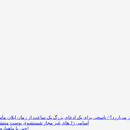
اسامی ژل‌های غیر مجاز شستشوی پوست منتش
چین با ماهواره‌های هوش مصنوعی قدرت محاسبات 30 لپ‌تاپ را به فضا برد!