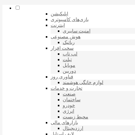
اپلیکیشن
بازی‌های کامپیوتری
اینترنت
امنیت سایبری
هوش مصنوعی
رباتیک
سخت افزار
لپ تاپ
تبلت
موبایل
دوربین
فناوری روز
لوازم خانگی هوشمند
تجارت و خدمات
صنعت
ساختمان
خودرو
انرژی
محیط زیست
بازارهای مالی
ارزدیجیتال
لایف استایل