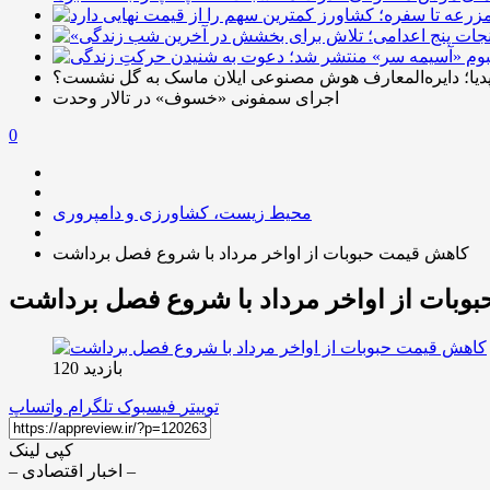
دیا؛ دایره‌المعارف هوش مصنوعی ایلان ماسک به گل نشست؟
اجرای سمفونی «خسوف» در تالار وحدت
0
محیط زیست، کشاورزی و دامپروری
کاهش قیمت حبوبات از اواخر مرداد با شروع فصل برداشت
وبات از اواخر مرداد با شروع فصل برداشت
بازدید 120
توییتر
فیسبوک
تلگرام
واتساپ
کپی لینک
– اخبار اقتصادی –