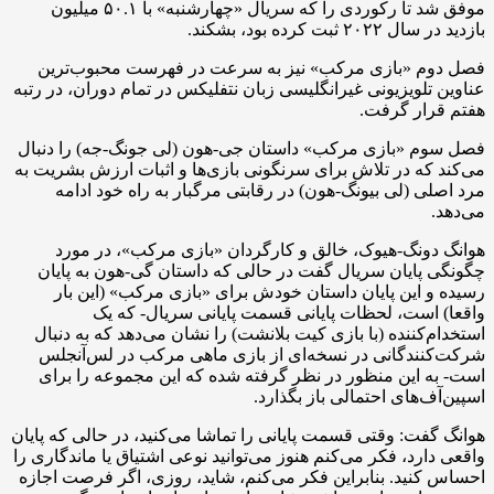
موفق شد تا رکوردی را که سریال «چهارشنبه» با ۵۰.۱ میلیون
بازدید در سال ۲۰۲۲ ثبت کرده بود، بشکند.
فصل دوم «بازی مرکب» نیز به سرعت در فهرست محبوب‌ترین
عناوین تلویزیونی غیرانگلیسی زبان نتفلیکس در تمام دوران، در رتبه
هفتم قرار گرفت.
فصل سوم «بازی مرکب» داستان جی-هون (لی جونگ-جه) را دنبال
می‌کند که در تلاش برای سرنگونی بازی‌ها و اثبات ارزش بشریت به
مرد اصلی (لی بیونگ-هون) در رقابتی مرگبار به راه خود ادامه
می‌دهد.
هوانگ دونگ-هیوک، خالق و کارگردان «بازی مرکب»، در مورد
چگونگی پایان سریال گفت در حالی که داستان گی-هون به پایان
رسیده و این پایان داستان خودش برای «بازی مرکب» (این بار
واقعا) است، لحظات پایانی قسمت پایانی سریال- که یک
استخدام‌کننده (با بازی کیت بلانشت) را نشان می‌دهد که به دنبال
شرکت‌کنندگانی در نسخه‌ای از بازی ماهی مرکب در لس‌آنجلس
است- به این منظور در نظر گرفته شده که این مجموعه را برای
اسپین‌آف‌های احتمالی باز بگذارد.
هوانگ گفت: وقتی قسمت پایانی را تماشا می‌کنید، در حالی که پایان
واقعی دارد، فکر می‌کنم هنوز می‌توانید نوعی اشتیاق یا ماندگاری را
احساس کنید. بنابراین فکر می‌کنم، شاید، روزی، اگر فرصت اجازه