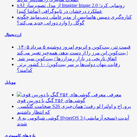
xAI از مدل تصویرساز Imagine Image 2.0 رونمایی کرد؛
عملکرد درخشان در تایپوگرافی [تماشا کنید]
کناره‌گیری دمیس هاسابیس از مدیرعاملی دیپ‌مایند چگونه
گوگل را وارد دورانی جدید می‌کند؟
ارزدیجیتال
قیمت تتر، بیت‌کوین و اتریوم امروز دوشنبه ۵ مرداد ۱۴۰۵
| بیت‌کوین این مرز را از دست بدهد، همه‌چیز تغییر می‌کند
اتفاق تاریخی در بازار رمزارزها / بیت‌کوین سبز شد
رقابت پنهان دولت‌ها بر سر بیت‌کوین/ ۱۰ کشور برتر
کدامند؟
موبایل
معرفی
گوشی‌های ۲۵۶ گیگ با دوربین قوی
ضخامت گلکسی S26 پرو، اج و اولترا لو رفت؛ همان‌چیزی
که انتظار داشتیم
۸ گوشی شیائومی به HyperOS 3 (نسخه آزمایشی) آپدیت
شدند
بازی‌های کامپیوتری