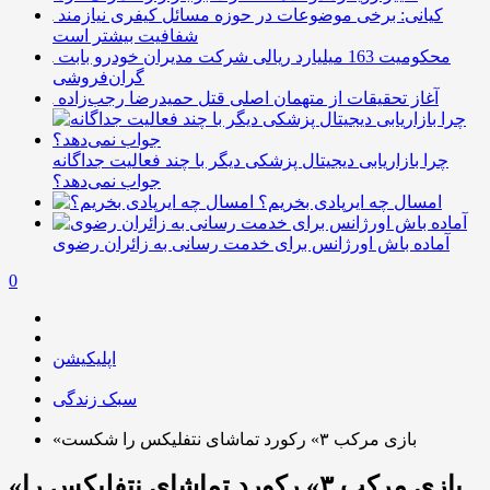
کیانی: برخی موضوعات در حوزه مسائل کیفری نیازمند
شفافیت بیشتر است
محکومیت 163 میلیارد ریالی شرکت مدیران خودرو بابت
گران‌فروشی
آغاز تحقیقات از متهمان اصلی قتل حمیدرضا رجب‌زاده
چرا بازاریابی دیجیتال پزشکی دیگر با چند فعالیت جداگانه
جواب نمی‌دهد؟
امسال چه ایرپادی بخریم؟
آماده باش اورژانس برای خدمت رسانی به زائران رضوی
0
اپلیکیشن
سبک زندگی
«بازی مرکب ۳» رکورد تماشای نتفلیکس را شکست
«بازی مرکب ۳» رکورد تماشای نتفلیکس را