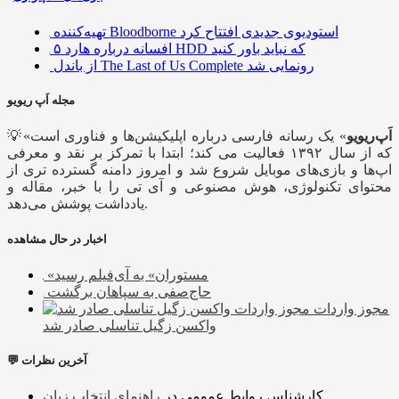
تهیه‌کننده Bloodborne استودیوی جدیدی افتتاح کرد
۵ افسانه درباره هارد HDD که نباید باور کنید
از باندل The Last of Us Complete رونمایی شد
مجله اَپ ریویو
اَپ‌ریویو
» یک رسانه فارسی درباره اپلیکیشن‌ها و فناوری است
💡«
که از سال ۱۳۹۲ فعالیت می کند؛ ابتدا با تمرکز بر نقد و معرفی
اپ‌ها و بازی‌های موبایل شروع شد و امروز دامنه گسترده تری از
محتوای تکنولوژی، هوش مصنوعی و آی تی را با خبر، مقاله و
یادداشت پوشش می‌دهد.
اخبار در حال مشاهده
«مستوران» به آی‌فیلم رسید
حاج‌صفی به سپاهان برگشت
مجوز واردات
واکسن زگیل تناسلی صادر شد
💬 آخرین نظرات
کارشناس روابط عمومی
در
راهنمای انتخاب زبان