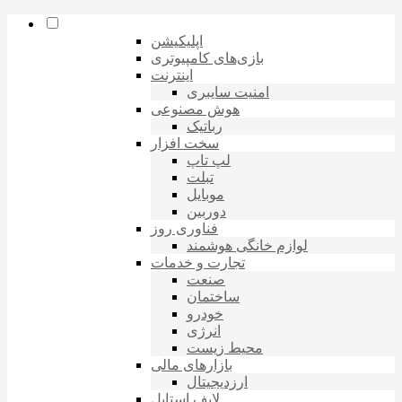
اپلیکیشن
بازی‌های کامپیوتری
اینترنت
امنیت سایبری
هوش مصنوعی
رباتیک
سخت افزار
لپ تاپ
تبلت
موبایل
دوربین
فناوری روز
لوازم خانگی هوشمند
تجارت و خدمات
صنعت
ساختمان
خودرو
انرژی
محیط زیست
بازارهای مالی
ارزدیجیتال
لایف استایل