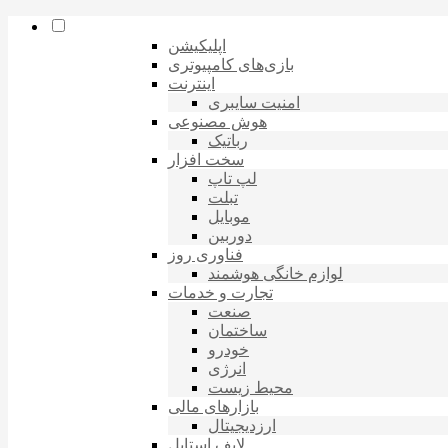
اپلیکیشن
بازی‌های کامپیوتری
اینترنت
امنیت سایبری
هوش مصنوعی
رباتیک
سخت افزار
لپ تاپ
تبلت
موبایل
دوربین
فناوری روز
لوازم خانگی هوشمند
تجارت و خدمات
صنعت
ساختمان
خودرو
انرژی
محیط زیست
بازارهای مالی
ارزدیجیتال
لایف استایل