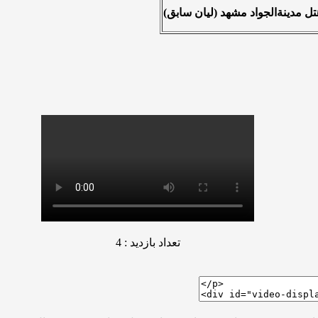
تل مدینةالجواد مشهد (لیان سابق)
تعداد بازدید : 4