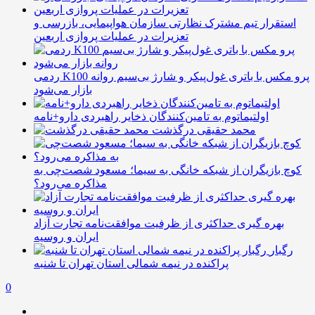
استقرار تیم مشترک نظارتی سازمان هواپیمایی، بازرسی و
تعزیرات در عملیات پروازی اربعین
ردمی K100 پرو مکس با باتری غول‌پیکر و شارژ بی‌سیم روانه
بازار می‌شود
اولتیماتوم به تامین‌کنندگان ذخایر راهبردی دارو+نامه
محمد حقیقی درگذشت
کوچ بازیگران از شبکه خانگی به سیما؛ مسعود شصت‌چی به
مذاکره می‌رود؟
بهره گیری حداکثری از ظرفیت موافقت‌نامه تجارت آزاد
ایران و روسیه
رگبار
پراکنده در نیمه شمالی استان تهران تا شنبه
0