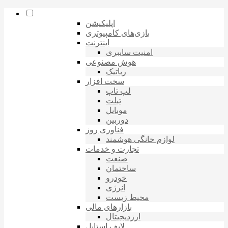
اپلیکیشن
بازی‌های کامپیوتری
اینترنت
امنیت سایبری
هوش مصنوعی
رباتیک
سخت افزار
لپ تاپ
تبلت
موبایل
دوربین
فناوری روز
لوازم خانگی هوشمند
تجارت و خدمات
صنعت
ساختمان
خودرو
انرژی
محیط زیست
بازارهای مالی
ارزدیجیتال
لایف استایل