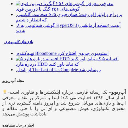
معرفی
گوشی‌های ۲۵۶ گیگ با دوربین قوی
ضخامت گلکسی S26 پرو، اج و اولترا لو رفت؛ همان‌چیزی
که انتظار داشتیم
۸ گوشی شیائومی به HyperOS 3 (نسخه آزمایشی) آپدیت
شدند
بازی‌های کامپیوتری
تهیه‌کننده Bloodborne استودیوی جدیدی افتتاح کرد
۵ افسانه
درباره هارد HDD که نباید باور کنید
از باندل The Last of Us Complete رونمایی شد
مجله اَپ ریویو
اَپ‌ریویو
» یک رسانه فارسی درباره اپلیکیشن‌ها و فناوری است
«
که از سال ۱۳۹۲ فعالیت می کند؛ ابتدا با تمرکز بر نقد و معرفی
اپ‌ها و بازی‌های موبایل شروع شد و امروز دامنه گسترده تری از
محتوای تکنولوژی، هوش مصنوعی و آی تی را با خبر، مقاله و
یادداشت پوشش می‌دهد.
اخبار در حال مشاهده