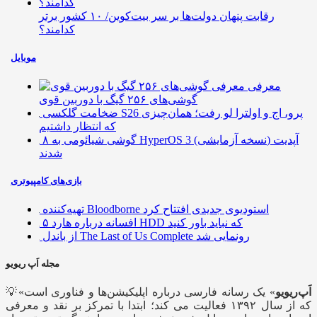
رقابت پنهان دولت‌ها بر سر بیت‌کوین/ ۱۰ کشور برتر
کدامند؟
موبایل
معرفی
گوشی‌های ۲۵۶ گیگ با دوربین قوی
ضخامت گلکسی S26 پرو، اج و اولترا لو رفت؛ همان‌چیزی
که انتظار داشتیم
۸ گوشی شیائومی به HyperOS 3 (نسخه آزمایشی) آپدیت
شدند
بازی‌های کامپیوتری
تهیه‌کننده Bloodborne استودیوی جدیدی افتتاح کرد
۵ افسانه درباره هارد HDD که نباید باور کنید
از باندل The Last of Us Complete رونمایی شد
مجله اَپ ریویو
اَپ‌ریویو
» یک رسانه فارسی درباره اپلیکیشن‌ها و فناوری است
💡«
که از سال ۱۳۹۲ فعالیت می کند؛ ابتدا با تمرکز بر نقد و معرفی