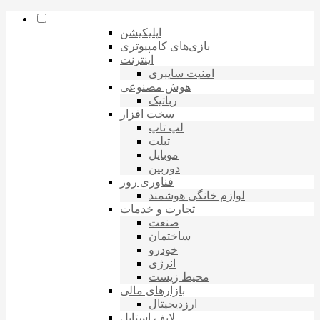
اپلیکیشن
بازی‌های کامپیوتری
اینترنت
امنیت سایبری
هوش مصنوعی
رباتیک
سخت افزار
لپ تاپ
تبلت
موبایل
دوربین
فناوری روز
لوازم خانگی هوشمند
تجارت و خدمات
صنعت
ساختمان
خودرو
انرژی
محیط زیست
بازارهای مالی
ارزدیجیتال
لایف استایل