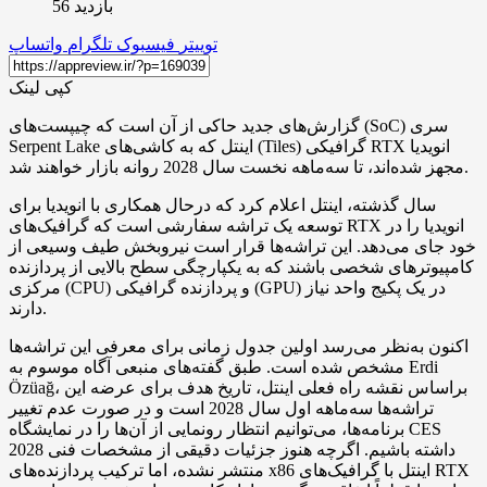
بازدید 56
توییتر
فیسبوک
تلگرام
واتساپ
کپی لینک
گزارش‌های جدید حاکی از آن است که چیپست‌های (SoC) سری
Serpent Lake اینتل که به کاشی‌های (Tiles) گرافیکی RTX انویدیا
مجهز شده‌اند، تا سه‌ماهه نخست سال 2028 روانه بازار خواهند شد.
سال گذشته، اینتل اعلام کرد که درحال همکاری با انویدیا برای
توسعه یک تراشه سفارشی است که گرافیک‌های RTX انویدیا را در
خود جای می‌دهد. این تراشه‌ها قرار است نیروبخش طیف وسیعی از
کامپیوترهای شخصی باشند که به یکپارچگی سطح بالایی از پردازنده
مرکزی (CPU) و پردازنده گرافیکی (GPU) در یک پکیج واحد نیاز
دارند.
اکنون به‌نظر می‌رسد اولین جدول زمانی برای معرفی این تراشه‌ها
مشخص شده است. طبق گفته‌های منبعی آگاه موسوم به Erdi
Özüağ، براساس نقشه راه فعلی اینتل، تاریخ هدف برای عرضه این
تراشه‌ها سه‌ماهه اول سال 2028 است و در صورت عدم تغییر
برنامه‌ها، می‌توانیم انتظار رونمایی از آن‌ها را در نمایشگاه CES
2028 داشته باشیم. اگرچه هنوز جزئیات دقیقی از مشخصات فنی
منتشر نشده، اما ترکیب پردازنده‌های x86 اینتل با گرافیک‌های RTX