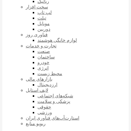
رباتیک
سخت افزار
لپ تاپ
تبلت
موبایل
دوربین
فناوری روز
لوازم خانگی هوشمند
تجارت و خدمات
صنعت
ساختمان
خودرو
انرژی
محیط زیست
بازارهای مالی
ارزدیجیتال
لایف استایل
شبکه‌های اجتماعی
پزشکی و سلامت
حقوقی
ورزشی
استارت‌آپ‌های فناوری ایران
ریویو منابع