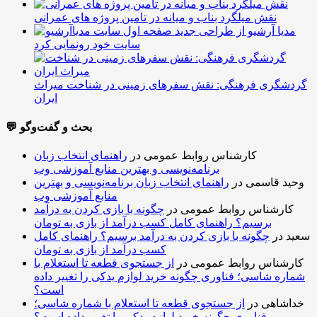
نقش میلگرد بناب و میانه در تامین پروژه های عمرانی
مدیا آرشیو از طراحی جدید
سایت خود رونمایی کرد
گردشگری فرهنگی: نقش سفرهای زمینی در شناخت میراث
ایران
💬 بحث و گفت‌وگو
کارشناس روابط عمومی
در
راهنمای انتخاب زبان
برنامه‌نویسی و بهترین منابع آموزشی وب
وحید قاسمی
در
راهنمای انتخاب زبان برنامه‌نویسی و بهترین
منابع آموزشی وب
کارشناس روابط عمومی
در
چگونه با بازی کردن به درآمد
برسیم؟ راهنمای کامل کسب درآمد از بازی به تومان
سعید
در
چگونه با بازی کردن به درآمد برسیم؟ راهنمای کامل
کسب درآمد از بازی به تومان
کارشناس روابط عمومی
در
از جستجوی قطعه تا استعلام با
شماره شاسی؛ فناوری چگونه خرید لوازم یدکی را تغییر داده
است؟
خداشاهی
در
از جستجوی قطعه تا استعلام با شماره شاسی؛
فناوری چگونه خرید لوازم یدکی را تغییر داده است؟