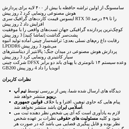
سامسونگ از اولین تراشه حافظه با بیش از ۴۰۰ لایه برای پردازش
هوش مصنوعی رونمایی کرد
2 روز پیش
ایسوس قیمت کارت‌های گرافیک سری RTX 50 را تا ۴۹ درصد
افزایش داد
2 روز پیش
کوچک‌ترین پردازنده گرافیکی جهان تست‌های واقعی را با موفقیت
پشت‌سر گذاشت [تماشا کنید]
3 روز پیش
رقابت داغ رم‌های نسلی بعدی؛ تراشه‌ساز چینی آماده‌ تولید انبوه
LPDDR6 می‌شود
3 روز پیش
پردازش هوش مصنوعی در میدان جنگ؛ پالانتیر از دیتاسنترهای
سیار کانتینری رونمایی کرد
3 روز پیش
شرکت چینی DFSX وعده سیستم ۱۴ نانومتری با پهنای باند دو برابر
GB200 انویدیا را داد
4 روز پیش
نظرات کاربران
دیدگاه های ارسال شده شما، پس از بررسی توسط
تیم اَپ
منتشر خواهد شد.
ریویو
پیام هایی که حاوی توهین، افترا و یا خلاف
قوانین جمهوری
باشد منتشر نخواهد شد.
اسلامی ایران
لازم به یادآوری است که آی پی شخص نظر دهنده ثبت می
شود و کلیه
مسئولیت های حقوقی
نظرات بر عهده شخص
نظر بوده و قابل پیگیری قضایی می باشد که در صورت هر