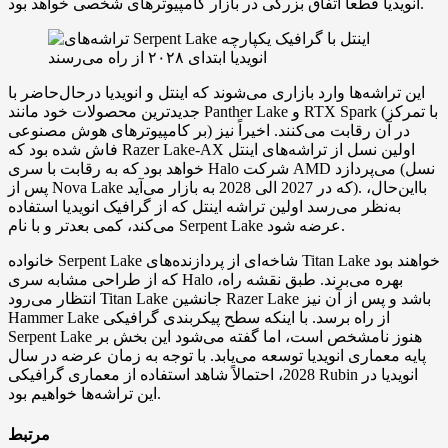
انویدیا قطعاً اتفاق بزرگی در بازار کامپیوترهای شخصی خواهد بود.
این تراشه‌ها وارد بازاری می‌شوند که اینتل و انویدیا درحال‌حاضر با
جدیدترین محصولات خود مانند Panther Lake و RTX Spark (با تمرکز
بر کامپیوترهای هوش مصنوعی) در آن رقابت می‌کنند. اخیراً نیز
فاش شده بود که Razer Lake-AX اولین نسل از تراشه‌های اینتل
خواهد بود که به رقابت با سری Halo شرکت AMD می‌پردازد (نسل
پس از Nova Lake که در 2027 الی 2028 به بازار می‌آید). بااین‌حال،
به‌نظر می‌رسد اولین تراشه اینتل که از گرافیک انویدیا استفاده
می‌کند، کمی بعدتر و با نام Serpent Lake عرضه شود.
خانواده Serpent Lake شاخه‌ای از پردازنده‌های Titan Lake خواهند بود
که از طراحی مشابه سری Halo بهره می‌برند. طبق نقشه راه،
انتظار می‌رود Titan Lake جانشین Razer Lake باشد و پس از آن نیز
Hammer Lake از راه برسد. با اینکه سطح پیکربندی گرافیکی
Serpent Lake هنوز نامشخص است، اما گفته می‌شود این بخش بر
پایه معماری انویدیا توسعه می‌یابد. با توجه به زمان عرضه در سال
2028، احتمالاً شاهد استفاده از معماری گرافیکی Rubin انویدیا در
این تراشه‌ها خواهیم بود.
مرتبط