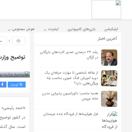
اپلیکیشن
بازی‌های کامپیوتری
اینترنت
هوش مصنوعی
آخرین اخبار
سا
رشد ۲۴ درصدی صدور کارت‌های بازرگانی
توضیح وزارت 
در گرگان
بازدید 137
از علاقه شخصی تا مهارت حرفه‌ای یک
دوره آموزش فنگ شویی مناسب چه
ویژگی‌هایی دارد؟
توییتر
ف
هدیه مناسب دکوراسیون پذیرایی مدرن
خانه عروس
«احمد رئیسی» رئ
فرار هواپیماها از فرودگاه جده عربستان
در کشور توضیح د
است. سال گذشته تا این زمان، ۲۲۰۰ مورد مالاریا گزارش 