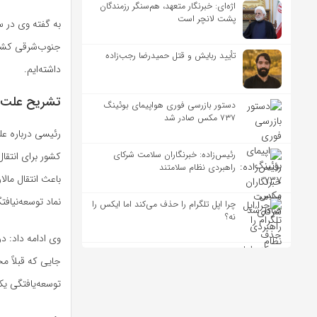
اژه‌ای: خبرنگار متعهد، هم‌سنگر رزمندگان
پشت لانچر است
تأیید ربایش و قتل حمیدرضا رجب‌زاده
داشته‌ایم.
تشریح علت شی
دستور بازرسی فوری هواپیمای بوئینگ
۷۳۷ مکس صادر شد
رئیسی درباره‌ ع
رئیس‌زاده: خبرنگاران سلامت شرکای
کشور برای انتقا
راهبردی نظام سلامتند
باعث انتقال مالا
نماد توسعه‌نیاف
چرا اپل تلگرام را حذف می‌کند اما ایکس را
نه؟
وی ادامه داد: در
جایی که قبلاً م
توسعه‌یافتگی یک