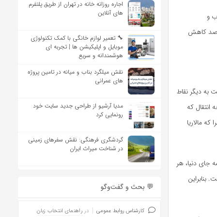
اجاره روزانه خانه در تهران از طریق پلتفرم
های آنلاین
نوب و
 این موضوع نشان می‌دهد که نسبت به سال گذشته، تقریباً حدود ۵۰ درصد کاهش
🔧 تعمیر لوازم خانگی با کمک تکنولوژی
موبایل و اپلیکیشن ها | تجربه ای
هوشمندانه و سریع
نقش میلگرد بناب و میانه در تامین پروژه
های عمرانی
 به دیگر نقاط
مدیا آرشیو از طراحی جدید سایت خود
 انتقال که
رونمایی کرد
 که مالاریا
گردشگری فرهنگی: نقش سفرهای زمینی
در شناخت میراث ایران
ه جای دنیا، هر
. بنابراین
💬 بحث و گفت‌وگو
کارشناس روابط عمومی
در
راهنمای انتخاب زبان