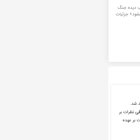
یب دیده جنگ
شود+ جزئیات
 شد.
قی
نظرات بر
 بر عهده