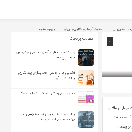
یف استایل
استارت‌آپ‌های فناوری ایران
ریویو منابع
مطالب پربحث
0
پرونده‌های جنایی آنلاین، ترندی جدید بین
طرفداران معما
آشنایی با 5 چالش حسابداری پیمانکاری +
راهکارهای آن
ممبر بدون ریزش روبیکا از کجا بخریم؟
یماری مالاریا
راهنمای انتخاب زبان برنامه‌نویسی و
باً نصف شده
بهترین منابع آموزشی وب