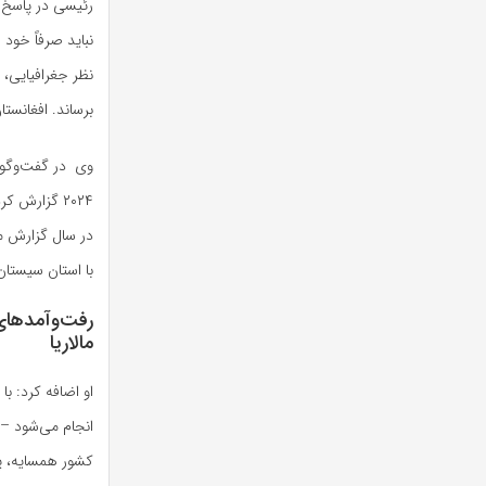
رئیسی در پاسخ ب
نباید صرفاً خود 
نظر جغرافیایی، م
برساند. افغانست
وی در گفت‌وگو با
۲۰۲۴ گزارش 
در سال گزارش می
با استان سیستان
رفت‌وآمدهای 
مالاریا
او اضافه کرد: با
انجام می‌شود – 
کشور همسایه، پا