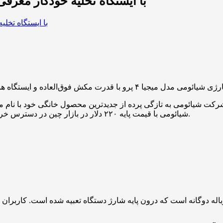
جارو شارژی شیائومی مدل Mijia 4 Pro با ایستگاه تخلیه خودکار
شیائومی با قیمت پایه ۲۲۰ دلار در بازار چین در دسترس خریداران قرار گرفته تا رقیبی جدی برای برندهای گران‌قیمت بازار باشد.