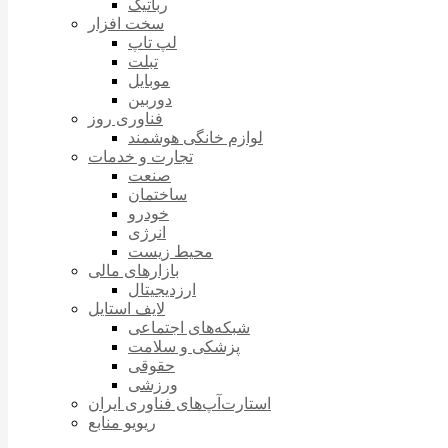
رباتیک
سخت افزار
لپ تاپ
تبلت
موبایل
دوربین
فناوری روز
لوازم خانگی هوشمند
تجارت و خدمات
صنعت
ساختمان
خودرو
انرژی
محیط زیست
بازارهای مالی
ارزدیجیتال
لایف استایل
شبکه‌های اجتماعی
پزشکی و سلامت
حقوقی
ورزشی
استارت‌آپ‌های فناوری ایران
ریویو منابع