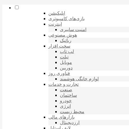
اپلیکیشن
بازی‌های کامپیوتری
اینترنت
امنیت سایبری
هوش مصنوعی
رباتیک
سخت افزار
لپ تاپ
تبلت
موبایل
دوربین
فناوری روز
لوازم خانگی هوشمند
تجارت و خدمات
صنعت
ساختمان
خودرو
انرژی
محیط زیست
بازارهای مالی
ارزدیجیتال
لایف استایل