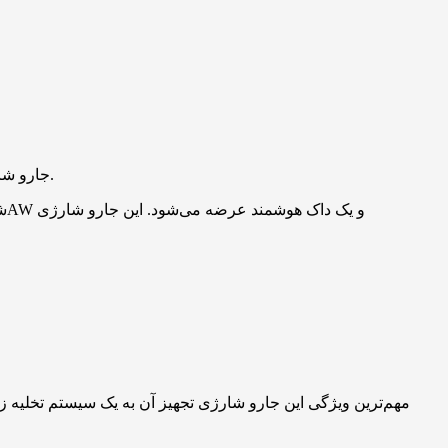
جارو شارژی شیائومی مدل میجیا ۴ پرو با قدرت مکش فوق‌العاده و ایستگاه هوشمند تخلیه زباله روانه بازار شد تا تجربه نظافت خانه را دگرگون کند.