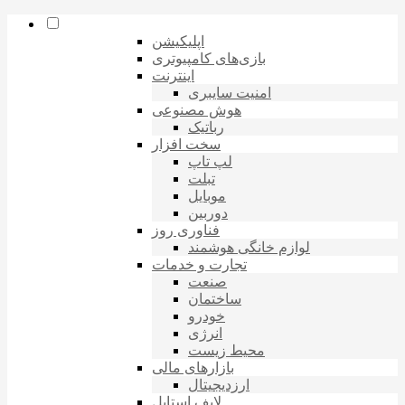
اپلیکیشن
بازی‌های کامپیوتری
اینترنت
امنیت سایبری
هوش مصنوعی
رباتیک
سخت افزار
لپ تاپ
تبلت
موبایل
دوربین
فناوری روز
لوازم خانگی هوشمند
تجارت و خدمات
صنعت
ساختمان
خودرو
انرژی
محیط زیست
بازارهای مالی
ارزدیجیتال
لایف استایل