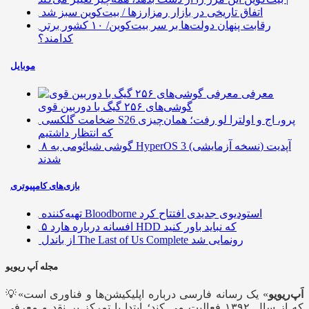
اتفاق تاریخی در بازار رمزارزها / بیت‌کوین سبز شد
رقابت پنهان دولت‌ها بر سر بیت‌کوین/ ۱۰ کشور برتر
کدامند؟
موبایل
معرفی
گوشی‌های ۲۵۶ گیگ با دوربین قوی
ضخامت گلکسی S26 پرو، اج و اولترا لو رفت؛ همان‌چیزی
که انتظار داشتیم
۸ گوشی شیائومی به HyperOS 3 (نسخه آزمایشی) آپدیت
شدند
بازی‌های کامپیوتری
تهیه‌کننده Bloodborne استودیوی جدیدی افتتاح کرد
۵ افسانه درباره هارد HDD که نباید باور کنید
از باندل The Last of Us Complete رونمایی شد
مجله اَپ ریویو
اَپ‌ریویو
» یک رسانه فارسی درباره اپلیکیشن‌ها و فناوری است
💡«
که از سال ۱۳۹۲ فعالیت می کند؛ ابتدا با تمرکز بر نقد و معرفی