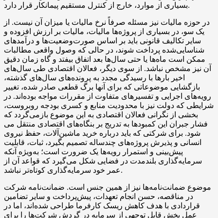
بسیاری از موارد، خارج از کنترل مستقیم پیمانکار قرار دارد.
در حوزه مالیات نیز مسئله صرفاً نرخ مالیات یا میزان آن نیست. از
یک سو، در بسیاری از پروژه‌ها مالیات، مالیات بر ارزش افزوده و
سایر تکالیف قانونی باید بر اساس صورت‌وضعیت‌ها و درآمدهای
شناسایی‌شده پرداخت شوند، در حالی که وصول واقعی مطالبات
ممکن است ماه‌ها یا حتی سال‌ها بعد اتفاق بیفتد و گاه زمان دقیق
آن نیز مشخص نباشد. از سوی دیگر، فعالان اقتصادی طی سال‌های
اخیر بارها با رسیدگی مجدد به پرونده‌های سال‌های گذشته،
بازگشایی موضوعاتی که برای آنها برگ قطعی صادر شده، تغییر
رویه‌های اجرایی و تفسیرهای متفاوت از مقررات مواجه بوده‌اند. در
شرایطی که دولت نیز با محدودیت منابع و کسری بودجه روبروست،
بخشی از نگرانی فعالان اقتصادی به این موضوع بازمی‌گردد که
فشار جبران این کمبودها به تدریج بر بنگاه‌های اقتصادی منتقل می
شود. برای شرکتی که باید درباره خرید ماشین‌آلات، حفظ نیروی
انسانی و پذیرش پروژه‌های چندساله تصمیم بگیرد، ثبات، قابلیت
پیش‌بینی و استمرار رویه‌ها یک ضرورت است؛ به‌ویژه آنکه
سرمایه‌گذاری بلندمدت در فضایی شکل می‌گیرد که قواعد آن از
عمر خود سرمایه‌گذاری کوتاه‌تر نباشد.
موضوع ضمانت‌نامه‌ها نیز از همین جنس است. ضمانت‌نامه شرکت
در مناقصه، حسن انجام تعهدات، پیش‌پرداخت و سایر تضامین
قراردادی با هدف کاهش ریسک کارفرما طراحی شده‌اند، اما در
عمل بخش قابل توجهی از سرمایه در گردش شرکت‌ها را برای