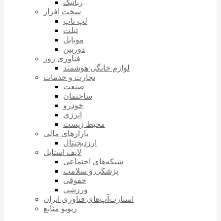
رباتیک
سخت افزار
لپ تاپ
تبلت
موبایل
دوربین
فناوری روز
لوازم خانگی هوشمند
تجارت و خدمات
صنعت
ساختمان
خودرو
انرژی
محیط زیست
بازارهای مالی
ارزدیجیتال
لایف استایل
شبکه‌های اجتماعی
پزشکی و سلامت
حقوقی
ورزشی
استارت‌آپ‌های فناوری ایران
ریویو منابع