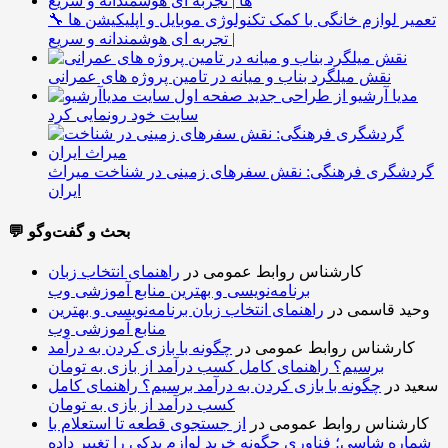
🔧 تعمیر لوازم خانگی با کمک تکنولوژی موبایل و اپلیکیشن ها
| تجربه ای هوشمندانه و سریع
نقش میلگرد بناب و میانه در تامین پروژه های عمرانی
مدیا آرشیو از طراحی جدید
سایت خود رونمایی کرد
گردشگری فرهنگی: نقش سفرهای زمینی در شناخت میراث
ایران
💬 بحث و گفت‌وگو
کارشناس روابط عمومی
در
راهنمای انتخاب زبان
برنامه‌نویسی و بهترین منابع آموزشی وب
وحید قاسمی
در
راهنمای انتخاب زبان برنامه‌نویسی و بهترین
منابع آموزشی وب
کارشناس روابط عمومی
در
چگونه با بازی کردن به درآمد
برسیم؟ راهنمای کامل کسب درآمد از بازی به تومان
سعید
در
چگونه با بازی کردن به درآمد برسیم؟ راهنمای کامل
کسب درآمد از بازی به تومان
کارشناس روابط عمومی
در
از جستجوی قطعه تا استعلام با
شماره شاسی؛ فناوری چگونه خرید لوازم یدکی را تغییر داده