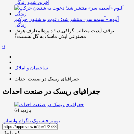
آخرین شب زندگی
آلبوم «آسیمه سر» منتشر شد؛ دعوت به شنیدن حرکتِ
زندگی
توقف آپدیت مطالب گراکی‌پدیا؛ دایره‌المعارف هوش
مصنوعی ایلان ماسک به گل نشست؟
0
ساختمان و املاک
جغرافیای ریسک در صنعت احداث
جغرافیای ریسک در صنعت احداث
بازدید 64
توییتر
فیسبوک
تلگرام
واتساپ
کپی لینک