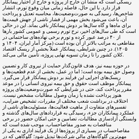
ریسکی است که منشأ آن خارج از پروژه و خارج از اختیار پیمانکار
قرار دارد. با این حال، فاصله زمانی میان وقوع تورم، انتشار
شاخص‌ها، رسیدگی به صورت‌وضعیت‌ها، محاسبه تعدیل و پرداخت
آن، باعث می‌شود بخش مهمی از فشار ناشی از جهش قیمت‌ها
برای ماه‌ها و گاه سال‌ها بر دوش پیمانکار باقی بماند. این در حالی
است که طی سال‌های اخیر، نرخ تورم رسمی و عمومی کشور بارها
از ۴۰ درصد عبور کرده و تورم برخی نهاده‌های ساختمانی در
مقاطعی به مراتب بالاتر از آن بوده است (مرکز آمار ایران، ۱۴۰۴ و
۱۴۰۵). در چنین شرایطی، پیمانکار عملاً بخشی از ریسک اقتصاد
کلان کشور را تا زمان تسویه نهایی پروژه، تأمین مالی می‌کند.
در حوزه بیمه نیز، هدف قانون‌گذار حمایت از نیروی کار و تضمین
وصول حق بیمه بوده است؛ اما در عمل، بخشی از عدم قطعیت‌ها و
ریسک‌های اجرایی این فرآیند بر دوش پیمانکار قرار می‌گیرد.
پیمانکار موظف است حقوق و حق بیمه نیروی انسانی را در موعد
مقرر پرداخت کند، حتی در شرایطی که صورت‌وضعیت‌های پروژه
هنوز پرداخت نشده یا زمان وصول مطالبات مشخص نیست.
اختلاف در برداشت شعب مختلف از مقررات، تشخیص ضرایب،
تفسیرهای متفاوت از ماهیت فعالیت‌ها، مسئولیت‌های ناشی از
عملکرد پیمانکاران جزء، رسیدگی به قراردادهای سال‌های گذشته و
وابستگی آزادسازی مطالبات، تضامین و حتی امکان حضور در برخی
مناقصات به صدور مفاصاحساب، موجب شده است که
مفاصاحساب در بسیاری از پروژه‌ها از یک فرآیند اداری به یکی از
مهم‌ترین گلوگاه‌های مالی شرکت‌ها تبدیل شود؛ گلوگاهی که در