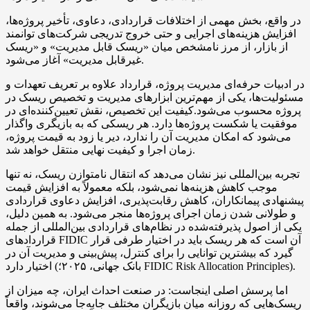
در واقع، بخش مهمی از اختلافات قراردادی، دعاوی، تأخیر پروژه‌ها،
افزایش هزینه‌های اجرایی و حتی خروج تدریجی شرکت‌های توانمند
از بازار، از مرز نامشخص میان «ریسک قابل مدیریت» و «ریسک
غیرقابل مدیریت» آغاز می‌شود.
در ادبیات حرفه‌ای مدیریت پروژه، قرارداد علاوه بر تعریف تعهدات و
مسئولیت‌ها، یکی از مهم‌ترین ابزارهای مدیریت و تخصیص ریسک در
پروژه محسوب می‌شود.کیفیت این تخصیص، نقش تعیین‌کننده‌ای در
موفقیت یا شکست پروژه‌ها دارد. هر ریسکی که به بازیگری واگذار
می‌شود که امکان مدیریت آن را ندارد، دیر یا زود به قیمت پروژه،
زمان اجرا و کیفیت نهایی منتقل خواهد شد.
تجربه بین‌المللی نیز نشان می‌دهد که انتقال نامتوازن ریسک، نه تنها
موجب کاهش هزینه‌ها نمی‌شود، بلکه معمولاً به افزایش قیمت
پیشنهادی پیمانکاران، کاهش رقابت‌پذیری، افزایش دعاوی قراردادی
و طولانی شدن زمان اجرای پروژه‌ها منجر می‌شود. به همین دلیل،
یکی از اصول پذیرفته‌شده در نظام‌های قراردادی بین‌المللی از جمله
قراردادهای FIDIC آن است که هر ریسک باید در اختیار طرفی قرار
گیرد که بیشترین توانایی را برای کنترل، پیش‌بینی و مدیریت آن در
اختیار دارد (بانک جهانی، ۲۰۲۵؛ FIDIC Risk Allocation Principles).
اما پرسش اصلی اینجاست: در صنعت احداث ایران، چه میزان از
ریسک‌هایی که روزانه میان بازیگران مختلف جابه‌جا می‌شوند، واقعاً