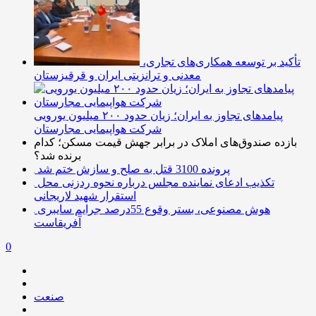
تأکید بر توسعه همکاری‌های تجاری،
معدنی و ترانزیتی ایران و قرقیزستان
پیامدهای تجاوز به ایران؛ زیان حدود ۲۰۰ میلیون یورویی
شرکت هواپیمایی مجارستان
بازده صندوق‌های املاک در برابر جهش قیمت مسکن؛ کدام
برنده شد؟
پرونده 3100 قتل به صلح و سازش ختم شد
تکذیب ادعای نماینده مجلس درباره نحوه ردزنی محل
استقرار شهید لاریجانی
هوش مصنوعی، بستر وقوع 55درصد جرایم سایبری
آفریقاست
0
صنعت