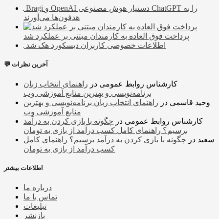
Bragi و OpenAI دستیار هوش مصنوعی ChatGPT را به
هدفون‌ها می‌آورند
پرداخت فوق العاده به کارمندان مبتنی بر عملکرد شد
اطلاعات خصوصی کاربران دیسکورد هک شد
💬 آخرین نظرات
کارشناس روابط عمومی
در
راهنمای انتخاب زبان
برنامه‌نویسی و بهترین منابع آموزشی وب
وحید قاسمی
در
راهنمای انتخاب زبان برنامه‌نویسی و بهترین
منابع آموزشی وب
کارشناس روابط عمومی
در
چگونه با بازی کردن به درآمد
برسیم؟ راهنمای کامل کسب درآمد از بازی به تومان
سعید
در
چگونه با بازی کردن به درآمد برسیم؟ راهنمای کامل
کسب درآمد از بازی به تومان
اطلاعات بیشتر
درباره ما
تماس با ما
تبلیغات
بازنشر