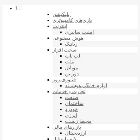
اپلیکیشن
بازی‌های کامپیوتری
اینترنت
امنیت سایبری
هوش مصنوعی
رباتیک
سخت افزار
لپ تاپ
تبلت
موبایل
دوربین
فناوری روز
لوازم خانگی هوشمند
تجارت و خدمات
صنعت
ساختمان
خودرو
انرژی
محیط زیست
بازارهای مالی
ارزدیجیتال
لایف استایل