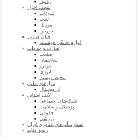
رباتیک
سخت افزار
لپ تاپ
تبلت
موبایل
دوربین
فناوری روز
لوازم خانگی هوشمند
تجارت و خدمات
صنعت
ساختمان
خودرو
انرژی
محیط زیست
بازارهای مالی
ارزدیجیتال
لایف استایل
شبکه‌های اجتماعی
پزشکی و سلامت
حقوقی
ورزشی
استارت‌آپ‌های فناوری ایران
ریویو منابع