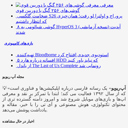
معرفی
گوشی‌های ۲۵۶ گیگ با دوربین قوی
ضخامت گلکسی S26 پرو، اج و اولترا لو رفت؛ همان‌چیزی
که انتظار داشتیم
۸ گوشی شیائومی به HyperOS 3 (نسخه آزمایشی) آپدیت
شدند
بازی‌های کامپیوتری
تهیه‌کننده Bloodborne استودیوی جدیدی افتتاح کرد
۵ افسانه درباره هارد HDD که نباید باور کنید
از باندل The Last of Us Complete رونمایی شد
مجله اَپ ریویو
اَپ‌ریویو
» یک رسانه فارسی درباره اپلیکیشن‌ها و فناوری است
💡«
که از سال ۱۳۹۲ فعالیت می کند؛ ابتدا با تمرکز بر نقد و معرفی
اپ‌ها و بازی‌های موبایل شروع شد و امروز دامنه گسترده تری از
محتوای تکنولوژی، هوش مصنوعی و آی تی را با خبر، مقاله و
یادداشت پوشش می‌دهد.
اخبار در حال مشاهده