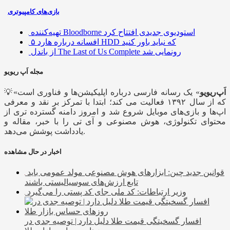
بازی‌های کامپیوتری
تهیه‌کننده Bloodborne استودیوی جدیدی افتتاح کرد
۵ افسانه درباره هارد HDD که نباید باور کنید
از باندل The Last of Us Complete رونمایی شد
مجله اَپ ریویو
اَپ‌ریویو
» یک رسانه فارسی درباره اپلیکیشن‌ها و فناوری است
💡«
که از سال ۱۳۹۲ فعالیت می کند؛ ابتدا با تمرکز بر نقد و معرفی
اپ‌ها و بازی‌های موبایل شروع شد و امروز دامنه گسترده تری از
محتوای تکنولوژی، هوش مصنوعی و آی تی را با خبر، مقاله و
یادداشت پوشش می‌دهد.
اخبار در حال مشاهده
قوانین جدید چین: ابزارهای هوش مصنوعی مولد عمومی باید
تابع ارزش‌های سوسیالیستی باشند
وزیر ارتباطات: کد ملی جای کد پستی را می‌گیرد
افسار گسخیتگی قیمت طلا دلیل دارد | توصیه جدی در