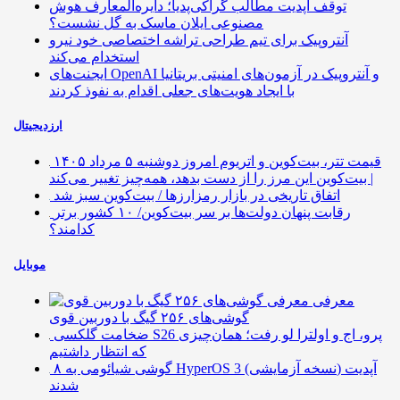
توقف آپدیت مطالب گراکی‌پدیا؛ دایره‌المعارف هوش
مصنوعی ایلان ماسک به گل نشست؟
آنتروپیک برای تیم طراحی تراشه اختصاصی خود نیرو
استخدام می‌کند
ایجنت‌های OpenAI و آنتروپیک در آزمون‌های امنیتی بریتانیا
با ایجاد هویت‌های جعلی اقدام به نفوذ کردند
ارزدیجیتال
قیمت تتر، بیت‌کوین و اتریوم امروز دوشنبه ۵ مرداد ۱۴۰۵
| بیت‌کوین این مرز را از دست بدهد، همه‌چیز تغییر می‌کند
اتفاق تاریخی در بازار رمزارزها / بیت‌کوین سبز شد
رقابت پنهان دولت‌ها بر سر بیت‌کوین/ ۱۰ کشور برتر
کدامند؟
موبایل
معرفی
گوشی‌های ۲۵۶ گیگ با دوربین قوی
ضخامت گلکسی S26 پرو، اج و اولترا لو رفت؛ همان‌چیزی
که انتظار داشتیم
۸ گوشی شیائومی به HyperOS 3 (نسخه آزمایشی) آپدیت
شدند