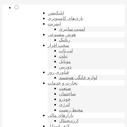
اپلیکیشن
بازی‌های کامپیوتری
اینترنت
امنیت سایبری
هوش مصنوعی
رباتیک
سخت افزار
لپ تاپ
تبلت
موبایل
دوربین
فناوری روز
لوازم خانگی هوشمند
تجارت و خدمات
صنعت
ساختمان
خودرو
انرژی
محیط زیست
بازارهای مالی
ارزدیجیتال
لایف استایل