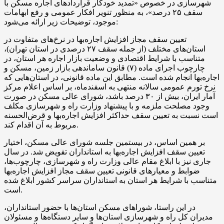
شهرسازی در خصوص «تمدید خودکار قراردادهای اجاره مسکن با
سقف ۲۵ درصد»، به منظور تنویر افکار عمومی و رفع ابهامات
موجود، توضیحات زیر ارائه می‌شود:
تعیین سقف مجاز افزایش اجاره‌بها در نرخ‌های متفاوت در
استان‌های مختلف (از جمله سقف ۲۷ درصدی در استان تهران)،
متناسب با شرایط اقتصادی و وضعیت بازار اجاره هر استان، در
چارچوب اجرای ماده (۷) قانون ساماندهی بازار زمین، مسکن و
اجاره‌بها انجام شده است. مطابق این ماده قانونی، در استان‌هایی که
نرخ تورم عمومی سالانه منتهی به اسفندماه، بر اساس اعلام مرکز
آمار ایران، بیش از ۳۰ درصد باشد، شورای عالی مسکن در صورت
وجود مصلحت ملزمه و با پیشنهاد وزارت راه و شهرسازی مکلف
است نسبت به تعیین سقف حداکثر افزایش اجاره‌بها و قرض‌الحسنه
مربوط به آن اقدام کند.
بر همین اساس، در بیستمین جلسه شورای عالی مسکن، اختیار
تعیین سقف افزایش اجاره‌بها به استانداران تفویض شد. در سال
جاری نیز با ابلاغ مقام عالی وزارت راه و شهرسازی، چارچوب‌ها،
ضوابط و معیارهای قانونی تعیین سقف مجاز افزایش اجاره‌بها
متناسب با شرایط هر استان به استانداران سراسر کشور ابلاغ شده
است.
در این راستا، شوراهای مسکن استان‌ها با حضور استانداران،
مدیران کل راه و شهرسازی استان‌ها و سایر دستگاه‌ها و مسئولان