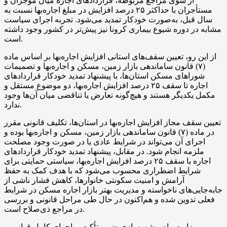
از سوی مراجع مربوطه، قراردادهای اجاره میان موجران و
مستأجران با حداکثر ۲۵ درصد افزایش در مبلغ اجاره‌بها نسبت به
سال قبل، به‌صورت خودکار تمدید می‌شود. تجربه اجرای سیاست
مشابه در دوره شیوع بیماری کرونا نیز پیش‌تر در کشور وجود داشته
است.
از این رو، تعیین سقف‌های استانی افزایش اجاره‌بها بر اساس ماده
(۷) قانون ساماندهی بازار زمین، مسکن و اجاره‌بها و تصمیمات
شوراهای مسکن استان‌ها، با پیشنهاد تمدید خودکار قراردادهای
اجاره تا سقف ۲۵ درصد افزایش اجاره‌بها، دو موضوع مستقل و
مکمل یکدیگر هستند و هیچ‌گونه تعارض یا تناقضی میان آن‌ها وجود
ندارد.
تعیین سقف مجاز افزایش اجاره‌بها در استان‌ها، تکلیف قانونی مقرر
در ماده (۷) قانون ساماندهی بازار زمین، مسکن و اجاره‌بها بوده و
اجرای آن می‌تواند در شرایط عادی یا در صورت وجود مصلحت
ملزمه انجام شود. در مقابل، پیشنهاد تمدید خودکار قراردادهای
اجاره با سقف ۲۵ درصد افزایش اجاره‌بها، سیاستی حمایتی برای
شرایط اضطراری محسوب می‌شود که با هدف کمک به حفظ
آرامش و امنیت سکونتی خانوارها، کاهش فشار ناشی از
جابه‌جایی‌های ناخواسته و مدیریت بهتر بازار اجاره مسکن در شرایط
فعلی تدوین شده و هم‌اکنون در حال طی مراحل قانونی و بررسی
در مراجع ذی‌صلاح است.
وزارت راه و شهرسازی ضمن تأکید بر اجرای کامل قوانین و