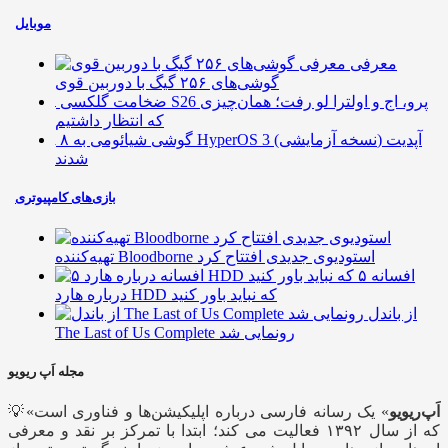
موبایل
معرفی
گوشی‌های ۲۵۶ گیگ با دوربین قوی
ضخامت گلکسی S26 پرو، اج و اولترا لو رفت؛ همان‌چیزی
که انتظار داشتیم
۸ گوشی شیائومی به HyperOS 3 (نسخه آزمایشی) آپدیت
شدند
بازی‌های کامپیوتری
تهیه‌کننده Bloodborne استودیوی جدیدی افتتاح کرد
۵ افسانه
درباره هارد HDD که نباید باور کنید
از باندل
The Last of Us Complete رونمایی شد
مجله اَپ ریویو
اَپ‌ریویو
» یک رسانه فارسی درباره اپلیکیشن‌ها و فناوری است
💡«
که از سال ۱۳۹۲ فعالیت می کند؛ ابتدا با تمرکز بر نقد و معرفی