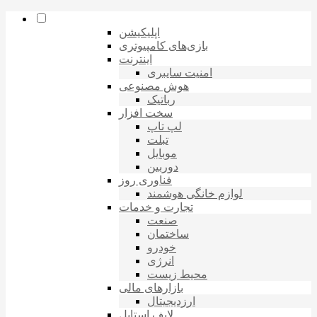
اپلیکیشن
بازی‌های کامپیوتری
اینترنت
امنیت سایبری
هوش مصنوعی
رباتیک
سخت افزار
لپ تاپ
تبلت
موبایل
دوربین
فناوری روز
لوازم خانگی هوشمند
تجارت و خدمات
صنعت
ساختمان
خودرو
انرژی
محیط زیست
بازارهای مالی
ارزدیجیتال
لایف استایل