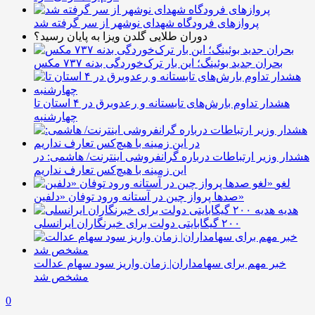
پروازهای فرودگاه شهدای نوشهر از سر گرفته شد
دوران طلایی گلدن ویزا به پایان رسید؟
بحران جدید بوئینگ؛ این بار ترک‌خوردگی بدنه ۷۳۷ مکس
هشدار تداوم بارش‌های تابستانه و رعدوبرق در ۴ استان تا
چهارشنبه
هشدار وزیر ارتباطات درباره گرانفروشی اینترنت/ هاشمی: در
این زمینه با هیچ‌کس تعارف نداریم
لغو
صدها پرواز چین در آستانه ورود توفان «دلفین»
هدیه
۲۰۰ گیگابایتی دولت برای خبرنگاران ایرانسلی
خبر مهم برای سهامداران| زمان واریز سود سهام عدالت
مشخص شد
0