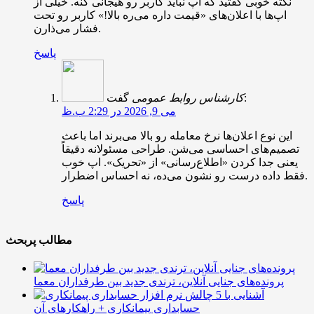
نکته خوبی گفتید که اپ نباید کاربر رو هیجانی کنه. خیلی از
اپ‌ها با اعلان‌های «قیمت داره می‌ره بالا!» کاربر رو تحت
فشار می‌ذارن.
پاسخ
گفت:
کارشناس روابط عمومی
می 9, 2026 در 2:29 ب.ظ
این نوع اعلان‌ها نرخ معامله رو بالا می‌برند اما باعث
تصمیم‌های احساسی می‌شن. طراحی مسئولانه دقیقاً
یعنی جدا کردن «اطلاع‌رسانی» از «تحریک». اپ خوب
فقط داده درست رو نشون می‌ده، نه احساس اضطرار.
پاسخ
مطالب پربحث
پرونده‌های جنایی آنلاین، ترندی جدید بین طرفداران معما
آشنایی با 5 چالش
حسابداری پیمانکاری + راهکارهای آن