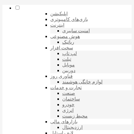
اپلیکیشن
بازی‌های کامپیوتری
اینترنت
امنیت سایبری
هوش مصنوعی
رباتیک
سخت افزار
لپ تاپ
تبلت
موبایل
دوربین
فناوری روز
لوازم خانگی هوشمند
تجارت و خدمات
صنعت
ساختمان
خودرو
انرژی
محیط زیست
بازارهای مالی
ارزدیجیتال
لایف استایل