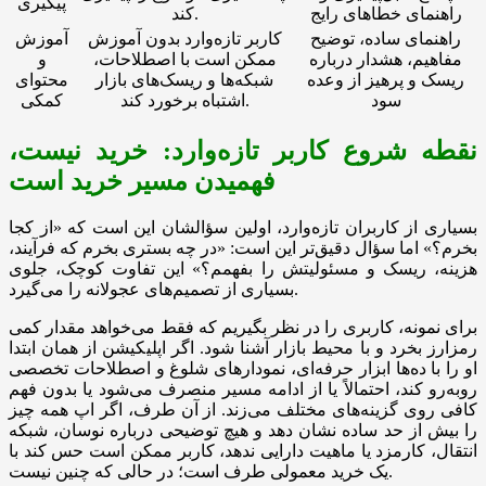
پیگیری
راهنمای خطاهای رایج
کند.
راهنمای ساده، توضیح
کاربر تازه‌وارد بدون آموزش
آموزش
مفاهیم، هشدار درباره
ممکن است با اصطلاحات،
و
ریسک و پرهیز از وعده
شبکه‌ها و ریسک‌های بازار
محتوای
سود
اشتباه برخورد کند.
کمکی
نقطه شروع کاربر تازه‌وارد: خرید نیست،
فهمیدن مسیر خرید است
بسیاری از کاربران تازه‌وارد، اولین سؤالشان این است که «از کجا
بخرم؟» اما سؤال دقیق‌تر این است: «در چه بستری بخرم که فرآیند،
هزینه، ریسک و مسئولیتش را بفهمم؟» این تفاوت کوچک، جلوی
بسیاری از تصمیم‌های عجولانه را می‌گیرد.
برای نمونه، کاربری را در نظر بگیریم که فقط می‌خواهد مقدار کمی
رمزارز بخرد و با محیط بازار آشنا شود. اگر اپلیکیشن از همان ابتدا
او را با ده‌ها ابزار حرفه‌ای، نمودارهای شلوغ و اصطلاحات تخصصی
روبه‌رو کند، احتمالاً یا از ادامه مسیر منصرف می‌شود یا بدون فهم
کافی روی گزینه‌های مختلف می‌زند. از آن طرف، اگر اپ همه چیز
را بیش از حد ساده نشان دهد و هیچ توضیحی درباره نوسان، شبکه
انتقال، کارمزد یا ماهیت دارایی ندهد، کاربر ممکن است حس کند با
یک خرید معمولی طرف است؛ در حالی که چنین نیست.