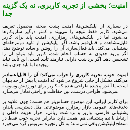
امنیت؛ بخشی از تجربه کاربری، نه یک گزینه
جدا
در بسیاری از اپلیکیشن‌ها، امنیت پشت صحنه محصول تعریف
می‌شود. کاربر فقط نتیجه را می‌بیند و کمتر درگیر سازوکارها
می‌شود. اما در اپلیکیشن‌های رمزارزی، امنیت باید برای کاربر
قابل‌مشاهده و قابل‌فهم باشد. اگر اپلیکیشن از تأیید دومرحله‌ای
پشتیبانی می‌کند، باید فعال‌سازی آن را روشن و ساده توضیح دهد.
اگر ورود جدیدی به حساب انجام شده، کاربر باید بتواند آن را
تشخیص دهد. اگر برداشت دارایی نیازمند تأیید است، این تأیید نباید
پیچیده اما باید جدی باشد.
امنیت خوب، تجربه کاربری را خراب نمی‌کند؛ آن را قابل‌اعتمادتر
می‌کند.
مشکل از جایی شروع می‌شود که امنیت یا بیش از حد پنهان
است، یا آنقدر پیچیده طراحی شده که کاربر برای دورزدنش وسوسه
می‌شود. طراحی درست، بین حفاظت و راحتی تعادل می‌سازد.
برای کاربر ایرانی، این موضوع حساس‌تر هم هست؛ چون علاوه بر
دغدغه‌های عمومی بازار رمزارز، موضوعاتی مثل دسترسی پایدار،
پشتیبانی فارسی، واریز و برداشت ریالی، احراز هویت داخلی و
ارتباط با تیم پشتیبانی هم اهمیت دارد. بنابراین تجربه خوب فقط در
سطح اپلیکیشن باقی نمی‌ماند؛ به کل زنجیره سرویس گره می‌خورد.