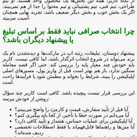
از نگاه کاربر، همه این بخش‌ها یک محصول واحد هستند. او تیم
طراحی، تیم فنی، تیم پشتیبانی و تیم محتوا را جدا از هم نمی‌بیند.
اگر یک بخش خوب و بخش دیگر ضعیف باشد، تجربه نهایی همچنان
آسیب می‌بیند.
چرا انتخاب صرافی نباید فقط بر اساس تبلیغ
یا پیشنهاد دیگران باشد؟
پیشنهاد دوستان، تبلیغات، رتبه اپ در مارکت‌ها و دیده‌شدن نام یک
برند می‌تواند در شروع انتخاب اثرگذار باشد، اما کافی نیست. کاربر
باید خودش چند معیار پایه را بررسی کند. حتی اگر قصد معامله
سنگین ندارد، باز هم بهتر است قبل از واریز پول، مسیرهای اصلی
اپلیکیشن را ببیند، شرایط را بخواند و مطمئن شود با فرآیندها راحت
است.
این بررسی قرار نیست پیچیده باشد. کافی است کاربر چند سؤال
روشن از خودش بپرسد:
آیا قبل از تأیید سفارش، قیمت و کارمزد را واضح می‌بینم؟
آیا می‌دانم در صورت خطا یا تأخیر، از کجا باید پیگیری کنم؟
آیا اپلیکیشن برای عملیات حساس، هشدار و تأیید کافی دارد؟
آیا متن‌ها و راهنماها قابل‌فهم‌اند یا فقط اصطلاحات تخصصی
ردیف شده‌اند؟