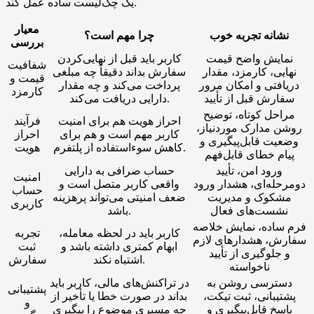
یک چک‌لیست ساده عمل کند.
معیار
نشانه تجربه خوب
چرا مهم است؟
بررسی
نمایش واضح قیمت
کاربر باید قبل از نهایی‌کردن
شفافیت
نهایی، کارمزد، مقدار
سفارش بداند دقیقاً چه مبلغی
قیمت و
دریافتی و امکان مرور
پرداخت می‌کند و چه مقدار
کارمزد
سفارش قبل از تأیید
دارایی دریافت می‌کند.
مراحل کوتاه، توضیح
احراز هویت هم برای امنیت
فرآیند
روشن مدارک موردنیاز،
کاربر مهم است و هم برای
احراز
وضعیت قابل‌پیگیری و
کاهش سوءاستفاده از پلتفرم.
هویت
پیام خطای قابل‌فهم
ورود امن، تأیید
حساب صرافی به دارایی
امنیت
دومرحله‌ای، هشدار ورود
واقعی کاربر متصل است و
حساب
مشکوک و مدیریت
ضعف امنیتی می‌تواند پرهزینه
کاربری
نشست‌های فعال
باشد.
فرم ساده، نمایش خلاصه
کاربر باید در لحظه معامله،
تجربه
سفارش، هشدارهای لازم
ابهام کمتری داشته باشد و
ثبت
و جلوگیری از تأیید
اشتباه نکند.
سفارش
ناخواسته
دسترسی روشن به
در تراکنش‌های مالی، کاربر باید
پشتیبانی
پشتیبانی، ثبت تیکت،
بداند در صورت خطا یا تأخیر از
و
پاسخ قابل‌پیگیری و
چه مسیری موضوع را پیگیری