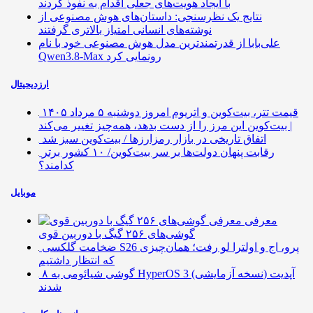
با ایجاد هویت‌های جعلی اقدام به نفوذ کردند
نتایج یک نظرسنجی: داستان‌های هوش مصنوعی از
نوشته‌های انسانی امتیاز بالاتری گرفتند
علی‌بابا از قدرتمندترین مدل هوش مصنوعی خود با نام
Qwen3.8-Max رونمایی کرد
ارزدیجیتال
قیمت تتر، بیت‌کوین و اتریوم امروز دوشنبه ۵ مرداد ۱۴۰۵
| بیت‌کوین این مرز را از دست بدهد، همه‌چیز تغییر می‌کند
اتفاق تاریخی در بازار رمزارزها / بیت‌کوین سبز شد
رقابت پنهان دولت‌ها بر سر بیت‌کوین/ ۱۰ کشور برتر
کدامند؟
موبایل
معرفی
گوشی‌های ۲۵۶ گیگ با دوربین قوی
ضخامت گلکسی S26 پرو، اج و اولترا لو رفت؛ همان‌چیزی
که انتظار داشتیم
۸ گوشی شیائومی به HyperOS 3 (نسخه آزمایشی) آپدیت
شدند