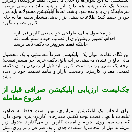
اپلیکیشنی که این سؤال‌ها را جدی می‌گیرد، فقط فروشگاه رمزارز
نیست؛ یک لایه راهنما هم دارد. این راهنما نباید به معنی توصیه
سرمایه‌گذاری یا وعده سود باشد. اتفاقاً اپلیکیشن مسئولانه باید مرز
خود را حفظ کند: اطلاعات بدهد، ابزار بدهد، هشدار بدهد، اما به جای
کاربر تصمیم نگیرد.
«در محصول مالی، طراحی خوب یعنی کاربر قبل از
اقدام، تصویر روشن‌تری از تصمیم خود داشته باشد؛ نه
اینکه فقط سریع‌تر به دکمه تأیید برسد.»
این نگاه، تفاوت میان یک اپلیکیشن صرفاً معاملاتی و یک محصول
مالی بالغ را نشان می‌دهد. در اپ بالغ، دکمه خرید آخر مسیر نیست؛
نتیجه یک مسیر روشن است. کاربر باید قبل از رسیدن به آن دکمه،
قیمت، مقدار، کارمزد، وضعیت بازار و پیامد تصمیم خود را دیده
باشد.
چک‌لیست ارزیابی اپلیکیشن صرافی قبل از
شروع معامله
برای انتخاب یک اپلیکیشن رمزارزی، بهتر است فقط به ظاهر،
تبلیغات یا تعداد نصب توجه نکنیم. معیارهای کاربردی‌تری وجود دارد
که مستقیماً روی تجربه و امنیت کاربر اثر می‌گذارند. جدول زیر
می‌تواند قبل از انتخاب یا استفاده جدی از یک صرافی رمزارزی، مثل