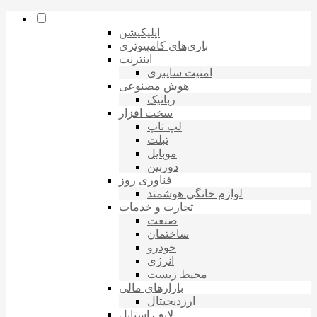
اپلیکیشن
بازی‌های کامپیوتری
اینترنت
امنیت سایبری
هوش مصنوعی
رباتیک
سخت افزار
لپ تاپ
تبلت
موبایل
دوربین
فناوری روز
لوازم خانگی هوشمند
تجارت و خدمات
صنعت
ساختمان
خودرو
انرژی
محیط زیست
بازارهای مالی
ارزدیجیتال
لایف استایل