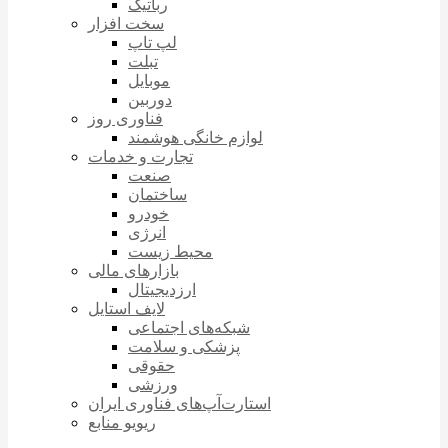
رباتیک
سخت افزار
لپ تاپ
تبلت
موبایل
دوربین
فناوری روز
لوازم خانگی هوشمند
تجارت و خدمات
صنعت
ساختمان
خودرو
انرژی
محیط زیست
بازارهای مالی
ارزدیجیتال
لایف استایل
شبکه‌های اجتماعی
پزشکی و سلامت
حقوقی
ورزشی
استارت‌آپ‌های فناوری ایران
ریویو منابع