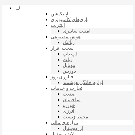
اپلیکیشن
بازی‌های کامپیوتری
اینترنت
امنیت سایبری
هوش مصنوعی
رباتیک
سخت افزار
لپ تاپ
تبلت
موبایل
دوربین
فناوری روز
لوازم خانگی هوشمند
تجارت و خدمات
صنعت
ساختمان
خودرو
انرژی
محیط زیست
بازارهای مالی
ارزدیجیتال
لایف استایل