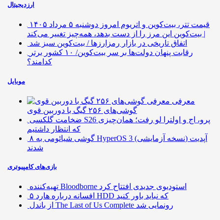
ارزدیجیتال
قیمت تتر، بیت‌کوین و اتریوم امروز دوشنبه ۵ مرداد ۱۴۰۵
| بیت‌کوین این مرز را از دست بدهد، همه‌چیز تغییر می‌کند
اتفاق تاریخی در بازار رمزارزها / بیت‌کوین سبز شد
رقابت پنهان دولت‌ها بر سر بیت‌کوین/ ۱۰ کشور برتر
کدامند؟
موبایل
معرفی
گوشی‌های ۲۵۶ گیگ با دوربین قوی
ضخامت گلکسی S26 پرو، اج و اولترا لو رفت؛ همان‌چیزی
که انتظار داشتیم
۸ گوشی شیائومی به HyperOS 3 (نسخه آزمایشی) آپدیت
شدند
بازی‌های کامپیوتری
تهیه‌کننده Bloodborne استودیوی جدیدی افتتاح کرد
۵ افسانه درباره هارد HDD که نباید باور کنید
از باندل The Last of Us Complete رونمایی شد