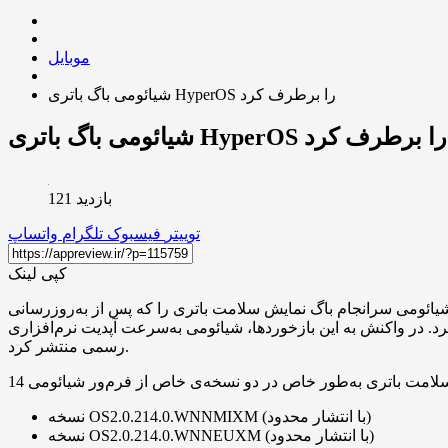
موبایل
شیائومی باگ باتری HyperOS را برطرف کرد
شیائومی باگ باتری HyperOS را برطرف کرد
بازدید 121
توییتر
فیسبوک
تلگرام
واتساپ
کپی لینک
ئومی سرانجام باگ نمایش سلامت باتری را که پس از به‌روزرسانی HyperOS 2.2 در برخی دستگاه‌ها ظاهر شده بود رفع کرد. کاربران گوشی شیائومی 14T پرو به‌ویژه تحت‌تأثیر این مشکل قرار گرفته
د. در واکنش به این بازخوردها، شیائومی به‌سرعت آپدیت نرم‌افزاری
رسمی منتشر کرد.
نسخه OS2.0.214.0.WNNMIXM (با انتشار محدود)
نسخه OS2.0.214.0.WNNEUXM (با انتشار محدود)