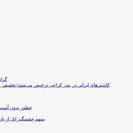
گران
کانتینرهای ایرانی در بندر کراچی ترخیص می‌شود| تخفیف ۸۰ درصدی برای هزینه‌های انبارداری
چطور بدون آسیب 
سهم چشمگیر اپل از باز