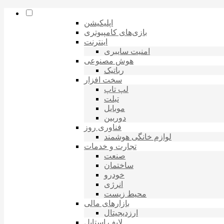
اپلیکیشن
بازی‌های کامپیوتری
اینترنت
امنیت سایبری
هوش مصنوعی
رباتیک
سخت افزار
لپ تاپ
تبلت
موبایل
دوربین
فناوری روز
لوازم خانگی هوشمند
تجارت و خدمات
صنعت
ساختمان
خودرو
انرژی
محیط زیست
بازارهای مالی
ارزدیجیتال
لایف استایل