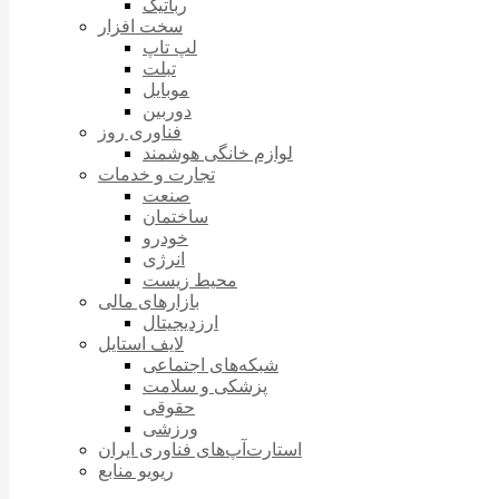
رباتیک
سخت افزار
لپ تاپ
تبلت
موبایل
دوربین
فناوری روز
لوازم خانگی هوشمند
تجارت و خدمات
صنعت
ساختمان
خودرو
انرژی
محیط زیست
بازارهای مالی
ارزدیجیتال
لایف استایل
شبکه‌های اجتماعی
پزشکی و سلامت
حقوقی
ورزشی
استارت‌آپ‌های فناوری ایران
ریویو منابع