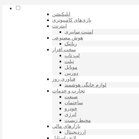
اپلیکیشن
بازی‌های کامپیوتری
اینترنت
امنیت سایبری
هوش مصنوعی
رباتیک
سخت افزار
لپ تاپ
تبلت
موبایل
دوربین
فناوری روز
لوازم خانگی هوشمند
تجارت و خدمات
صنعت
ساختمان
خودرو
انرژی
محیط زیست
بازارهای مالی
ارزدیجیتال
لایف استایل