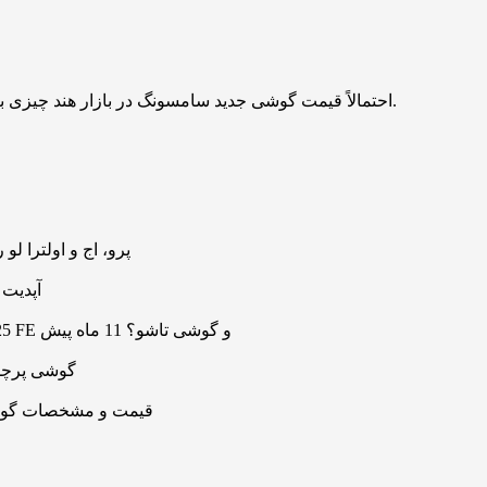
احتمالاً قیمت گوشی جدید سامسونگ در بازار هند چیزی بین ۹۱ تا ۱۰۲ دلار خواهد بود. تاریخ دقیق رونمایی هنوز مشخص نیست.
ضخامت گلکسی S26 پرو، اج 
۸ گوشی شیائومی به HyperOS 3
تاریخ برگزاری مراسم جدید سامسونگ اعلام شد؛ رونمایی گلکسی S25 FE و گوشی تاشو؟
11 ماه پیش
۳ گوشی پرچمدار سری شی
در آستانه رونمایی گلکسی S25 FE، قی