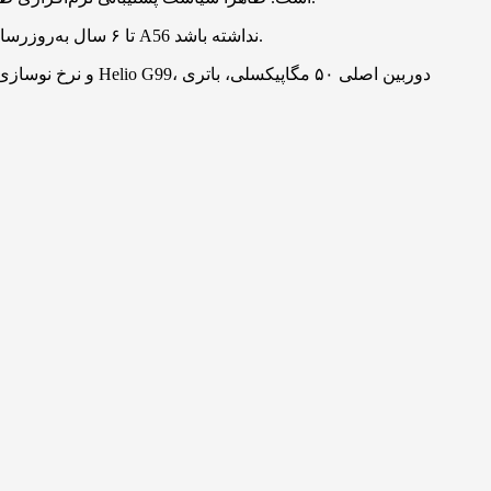
براساس جدیدترین گزارش‌ها، گلکسی M07 تا ۶ سال به‌روزرسانی اندروید دریافت خواهد کرد تا از این نظر تفاوتی با بهترین میان‌رده‌ی سامسونگ، یعنی گلکسی A56 نداشته باشد.