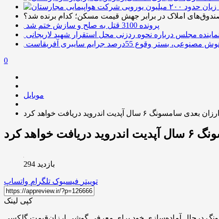
صندوق‌های املاک در برابر جهش قیمت مسکن؛ کدام برنده شد؟
پرونده 3100 قتل به صلح و سازش ختم شد
ماینده مجلس درباره نحوه ردزنی محل استقرار شهید لاریجانی
ش مصنوعی، بستر وقوع 55درصد جرایم سایبری آفریقاست
0
موبایل
 سامسونگ ۶ سال آپدیت اندروید دریافت خواهد کرد
 خواهد کرد
بازدید 294
توییتر
فیسبوک
تلگرام
واتساپ
کپی لینک