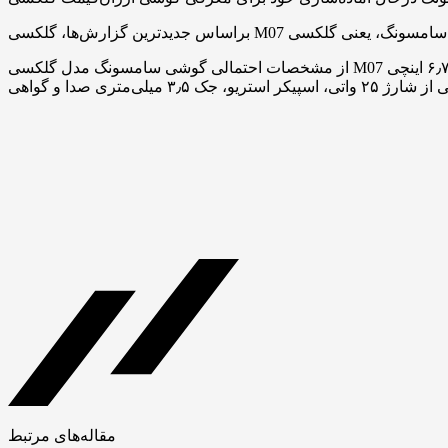
از مشخصات احتمالی گوشی سامسونگ مدل گلکسی M07 می‌توان به نمایشگر ۶٫۷ اینچی LCD با وضوح +HD و نرخ نوسازی ۹۰ هرتزی، تراشه‌ی مدیاتک Helio G99، دوربین اصلی ۵۰ مگاپیکسلی، باتری
مقاله‌های مرتبط