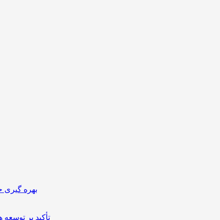
بهره گیری ح
تأکید بر توسعه 