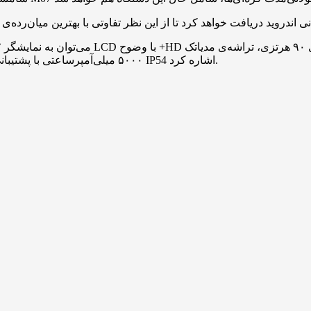
۵۰۰۰ میلی‌آمپرساعتی با پشتیبانی از شارژ ۲۵ واتی، اسپیکر استریو، جک ۳٫۵ میلی‌متری صدا و گواهی IP54 اشاره کرد.