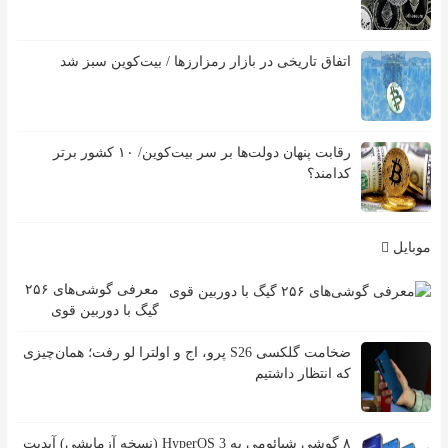
اتفاق تاریخی در بازار رمزارزها / بیت‌کوین سبز شد
رقابت پنهان دولت‌ها بر سر بیت‌کوین/ ۱۰ کشور برتر
کدامند؟
موبایل
معرفی گوشی‌های ۲۵۶
گیگ با دوربین قوی
ضخامت گلکسی S26 پرو، اج و اولترا لو رفت؛ همان‌چیزی
که انتظار داشتیم
۸ گوشی شیائومی به HyperOS 3 (نسخه آزمایشی) آپدیت