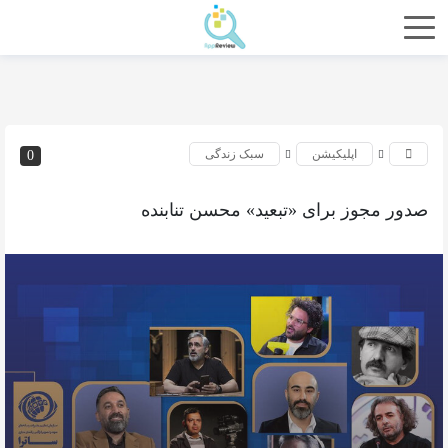
اپلیکیشن
سبک زندگی
0
صدور مجوز برای «تبعید» محسن تنابنده