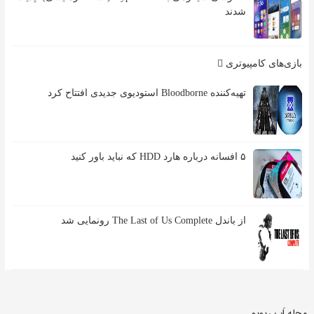
شدند
بازی‌های کامپیوتری
تهیه‌کننده Bloodborne استودیوی جدیدی افتتاح کرد
۵ افسانه درباره هارد HDD که نباید باور کنید
از باندل The Last of Us Complete رونمایی شد
مجله اَپ ریویو