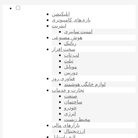
اپلیکیشن
بازی‌های کامپیوتری
اینترنت
امنیت سایبری
هوش مصنوعی
رباتیک
سخت افزار
لپ تاپ
تبلت
موبایل
دوربین
فناوری روز
لوازم خانگی هوشمند
تجارت و خدمات
صنعت
ساختمان
خودرو
انرژی
محیط زیست
بازارهای مالی
ارزدیجیتال
لایف استایل