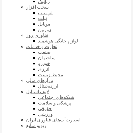
رباتیک
سخت افزار
لپ تاپ
تبلت
موبایل
دوربین
فناوری روز
لوازم خانگی هوشمند
تجارت و خدمات
صنعت
ساختمان
خودرو
انرژی
محیط زیست
بازارهای مالی
ارزدیجیتال
لایف استایل
شبکه‌های اجتماعی
پزشکی و سلامت
حقوقی
ورزشی
استارت‌آپ‌های فناوری ایران
ریویو منابع