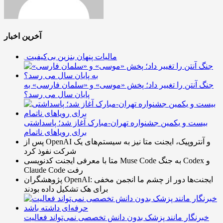
آخرین اخبار
مالیات پنهان بنزین بی‌کیفیت
جنگ آنتن را تغییر داد؛ پخش «موسی» و «سلمان فارسی» به
پایان سال می رسد؟
بیست و یکمین جشنواره تهران-مبارک آغاز شد؛ پاسداشتی
برای رویاهای ناتمام
پس از OpenAI و آنتروپیک، ایجنت متا نیز به سیستم‌های یک
شرکت نفوذ کرد
متا با معرفی ایجنت کدنویسی Muse Code به جنگ Codex و
Claude Code رفت
پژوهشگران OpenAI: ایجنت‌ها دور از چشم ما انجمن مخفی
برای هک تشکیل داده بودند
خبرنگار مانند پزشک بدون دانش تخصصی نمی‌تواند فعالیت