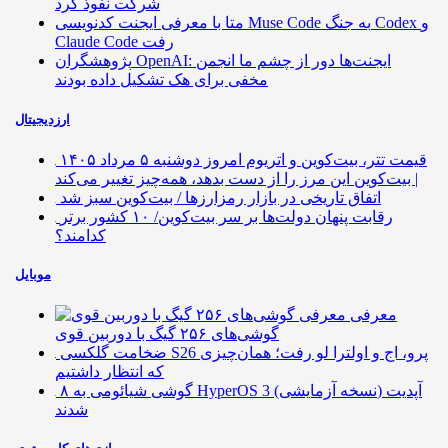
شرکت نفوذ کرد
متا با معرفی ایجنت کدنویسی Muse Code به جنگ Codex و
Claude Code رفت
پژوهشگران OpenAI: ایجنت‌ها دور از چشم ما انجمن
مخفی برای هک تشکیل داده بودند
ارزدیجیتال
قیمت تتر، بیت‌کوین و اتریوم امروز دوشنبه ۵ مرداد ۱۴۰۵
| بیت‌کوین این مرز را از دست بدهد، همه‌چیز تغییر می‌کند
اتفاق تاریخی در بازار رمزارزها / بیت‌کوین سبز شد
رقابت پنهان دولت‌ها بر سر بیت‌کوین/ ۱۰ کشور برتر
کدامند؟
موبایل
معرفی
گوشی‌های ۲۵۶ گیگ با دوربین قوی
ضخامت گلکسی S26 پرو، اج و اولترا لو رفت؛ همان‌چیزی
که انتظار داشتیم
۸ گوشی شیائومی به HyperOS 3 (نسخه آزمایشی) آپدیت
شدند