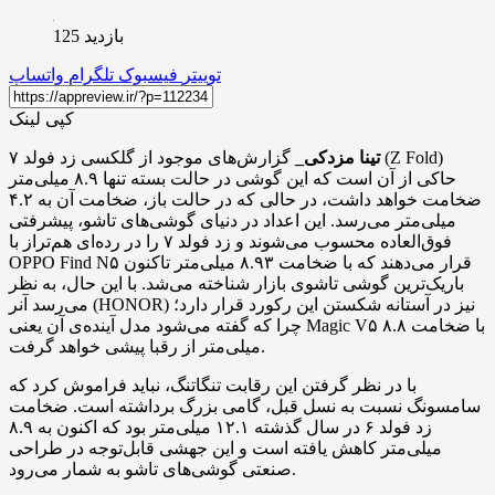
بازدید 125
توییتر
فیسبوک
تلگرام
واتساپ
کپی لینک
تینا مزدکی_
گزارش‌های موجود از گلکسی زد فولد ۷ (Z Fold)
حاکی از آن است که این گوشی در حالت بسته تنها ۸.۹ میلی‌متر
ضخامت خواهد داشت، در حالی که در حالت باز، ضخامت آن به ۴.۲
میلی‌متر می‌رسد. این اعداد در دنیای گوشی‌های تاشو، پیشرفتی
فوق‌العاده محسوب می‌شوند و زد فولد ۷ را در رده‌ای هم‌تراز با
OPPO Find N۵ قرار می‌دهند که با ضخامت ۸.۹۳ میلی‌متر تاکنون
باریک‌ترین گوشی تاشوی بازار شناخته می‌شد. با این حال، به نظر
می‌رسد آنر (HONOR) نیز در آستانه‌ شکستن این رکورد قرار دارد؛
چرا که گفته می‌شود مدل آینده‌ی آن یعنی Magic V۵ با ضخامت ۸.۸
میلی‌متر از رقبا پیشی خواهد گرفت.
با در نظر گرفتن این رقابت تنگاتنگ، نباید فراموش کرد که
سامسونگ نسبت به نسل قبل، گامی بزرگ برداشته است. ضخامت
زد فولد ۶ در سال گذشته ۱۲.۱ میلی‌متر بود که اکنون به ۸.۹
میلی‌متر کاهش یافته است و این جهشی قابل‌توجه در طراحی
صنعتی گوشی‌های تاشو به شمار می‌رود.