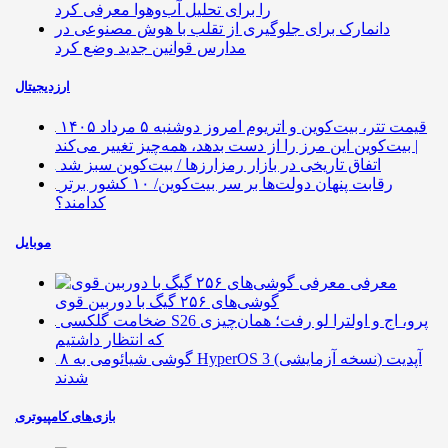
را برای تحلیل آب‌وهوا معرفی کرد
دانمارک برای جلوگیری از تقلب با هوش مصنوعی در
مدارس قوانین جدید وضع کرد
ارزدیجیتال
قیمت تتر، بیت‌کوین و اتریوم امروز دوشنبه ۵ مرداد ۱۴۰۵
| بیت‌کوین این مرز را از دست بدهد، همه‌چیز تغییر می‌کند
اتفاق تاریخی در بازار رمزارزها / بیت‌کوین سبز شد
رقابت پنهان دولت‌ها بر سر بیت‌کوین/ ۱۰ کشور برتر
کدامند؟
موبایل
معرفی
گوشی‌های ۲۵۶ گیگ با دوربین قوی
ضخامت گلکسی S26 پرو، اج و اولترا لو رفت؛ همان‌چیزی
که انتظار داشتیم
۸ گوشی شیائومی به HyperOS 3 (نسخه آزمایشی) آپدیت
شدند
بازی‌های کامپیوتری