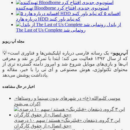
تهیه‌کننده Bloodborne استودیوی جدیدی افتتاح کرد
۵ افسانه
درباره هارد HDD که نباید باور کنید
از باندل
The Last of Us Complete رونمایی شد
مجله اَپ ریویو
اَپ‌ریویو
» یک رسانه فارسی درباره اپلیکیشن‌ها و فناوری است
💡«
که از سال ۱۳۹۲ فعالیت می کند؛ ابتدا با تمرکز بر نقد و معرفی
اپ‌ها و بازی‌های موبایل شروع شد و امروز دامنه گسترده تری از
محتوای تکنولوژی، هوش مصنوعی و آی تی را با خبر، مقاله و
یادداشت پوشش می‌دهد.
اخبار در حال مشاهده
«موسی کلیم‌الله (ع)» در شهرهای بدون سینما و روستاها
اکران می‌شود
این ۳ گروه، ذینفعان «فیلترینگ» هستند / سهم ۱۰ درصدی
«حق اتصال» از حقوق کارگران