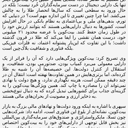
تنها یک دارایی دیجیتال در دست سرمایه‌گذاران خُرد نیست؛ بلکه در
حال ورود به سطحی است که سال‌ها انحصار طلا را به چالش
می‌کشد. اما چرا چنین تغییری تا این اندازه مهم است؟ در دنیایی که
تورم، بدهی‌های ملی و بی‌اعتمادی به نظام بانکی در حال افزایش
است، کشورها به دنبال دارایی‌هایی هستند که بتوانند ارزش خود را
در طول زمان حفظ کنند. بیت‌کوین با عرضه محدود ۲۱ میلیونی
خود، درست همان نقشی را ایفا می‌کند که طلا در قرون گذشته
داشت؛ با این تفاوت که این‌بار پشتوانه اعتماد، نه فلزات فیزیکی
بلکه فناوری و شفافیت بلاک‌چین است.
وی تصریح کرد: بیت‌کوین ویژگی‌هایی دارد که آن را فراتر از یک
دارایی معمولی می‌برد کمیاب بودن، ضدتورمی بودن، شفافیت، و
استقلال از کنترل دولت‌ها. این خصیصه‌ها آن را شبیه به طلا
کرده‌اند، اما برتری‌هایش در همین تفاوت‌ها نهفته است: انتقال آن در
چند دقیقه ممکن است، هزینه نگهداری ندارد، و هیچ دولت یا نهادی
نمی‌تواند آن را مصادره یا چاپ کند. همین ویژگی‌ها بیت‌کوین را به
گزینه‌ای جذاب برای کشورهایی تبدیل کرده که به دنبال تنوع‌بخشی
به ذخایر ارزی و مصونیت از بحران‌های مالی هستند.
سپهری با اشاره به اینکه ورود دولت‌ها و نهادهای مالی بزرگ به بازار
بیت‌کوین، نشانه‌ای از بلوغ این فناوری است، ادامه داد: شرکت‌هایی
چون تسلا، مایکرواستراتژی و صندوق‌های سرمایه‌گذاری بین‌المللی
نیز بخش قابل توجهی از دارایی‌های خود را به بیت‌کوین اختصاص
داده‌اند. این روند نشان می‌دهد که نگاه جهانی به رمزارزها از مرحله