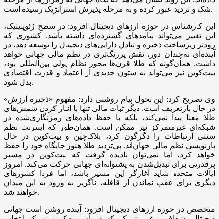
شک و تردید عبور کرده و به مرحله پذیرش استراتژیک رسیده است.
این کارشناس در حوزه ارزهای دیجیتال افزود: در سطح ژئوپلیتیک،
این تغییر می‌تواند پیامدهای گسترده‌ای داشته باشد. کشوری که
زودتر زیرساخت ذخیره و تبادل دارایی‌های دیجیتال را توسعه دهد، در
آینده‌ای نه‌چندان دور، نقش پررنگ‌تری در نظم مالی جهانی خواهد
داشت. همان‌گونه که طلا قرن‌ها محور نظام پولی بین‌المللی بود،
بیت‌کوین نیز می‌تواند به ستون جدیدی از اعتماد و قدرت اقتصادی
بدل شود.
وی تصریح کرد: این تحول پیام روشنی دارد: مفهوم «ذخیره ارزش»
در حال بازتعریف است. دیگر ثبات مالی تنها با انبار کردن شمش‌های
طلا معنا پیدا نمی‌کند، بلکه با حفظ داده‌های رمزنگاری‌شده در
شبکه‌ای غیرمتمرکز نیز ممکن است. همان‌طور که اینترنت نظم
سنتی ارتباطات را دگرگون کرد، بلاک‌چین و بیت‌کوین در حال
بازنویسی نظم مالی جهان‌اند. بی‌تردید طلا هنوز جایگاه خود را حفظ
خواهد کرد، اما نمی‌توان نادیده گرفت که بیت‌کوین در مسیر
پرقدرتی برای تبدیل‌شدن به پشتوانه‌ای جهانی حرکت می‌کند. امروز
ایالات متحده شاید آغازگر این مسیر باشد، اما فردا کشورهای
دیگری برای عقب نماندن از قافله، ناگزیر به ورود به این میدان
خواهند شد.
متخصص در حوزه ارزهای دیجیتال افزود: آینده روشن است جهانی
دیجیتال، شفاف و غیرمتمرکز که در آن بیت‌کوین نه یک انتخاب