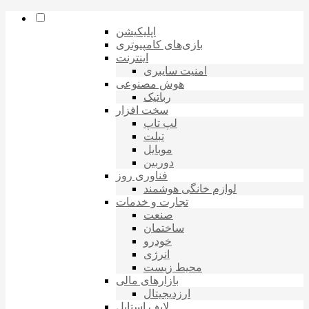
اپلیکیشن
بازی‌های کامپیوتری
اینترنت
امنیت سایبری
هوش مصنوعی
رباتیک
سخت افزار
لپ تاپ
تبلت
موبایل
دوربین
فناوری روز
لوازم خانگی هوشمند
تجارت و خدمات
صنعت
ساختمان
خودرو
انرژی
محیط زیست
بازارهای مالی
ارزدیجیتال
لایف استایل