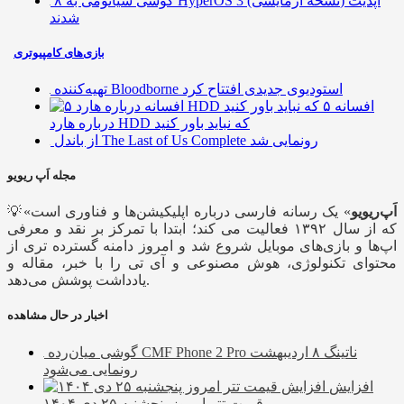
۸ گوشی شیائومی به HyperOS 3 (نسخه آزمایشی) آپدیت
شدند
بازی‌های کامپیوتری
تهیه‌کننده Bloodborne استودیوی جدیدی افتتاح کرد
۵ افسانه
درباره هارد HDD که نباید باور کنید
از باندل The Last of Us Complete رونمایی شد
مجله اَپ ریویو
اَپ‌ریویو
» یک رسانه فارسی درباره اپلیکیشن‌ها و فناوری است
💡«
که از سال ۱۳۹۲ فعالیت می کند؛ ابتدا با تمرکز بر نقد و معرفی
اپ‌ها و بازی‌های موبایل شروع شد و امروز دامنه گسترده تری از
محتوای تکنولوژی، هوش مصنوعی و آی تی را با خبر، مقاله و
یادداشت پوشش می‌دهد.
اخبار در حال مشاهده
گوشی میان‌رده CMF Phone 2 Pro ناتینگ ۸ اردیبهشت
رونمایی می‌شود
افزایش
قیمت تتر امروز پنجشنبه ۲۵ دی ۱۴۰۴