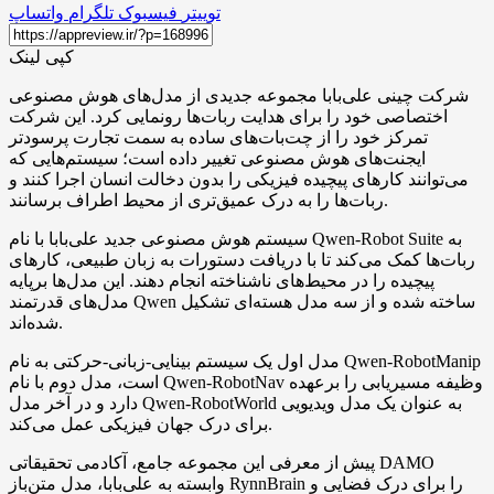
توییتر
فیسبوک
تلگرام
واتساپ
کپی لینک
شرکت چینی علی‌بابا مجموعه جدیدی از مدل‌های هوش مصنوعی
اختصاصی خود را برای هدایت ربات‌ها رونمایی کرد. این شرکت
تمرکز خود را از چت‌بات‌های ساده به سمت تجارت پرسودتر
ایجنت‌های هوش مصنوعی تغییر داده است؛ سیستم‌هایی که
می‌توانند کارهای پیچیده فیزیکی را بدون دخالت انسان اجرا کنند و
ربات‌ها را به درک عمیق‌تری از محیط اطراف برسانند.
سیستم هوش مصنوعی جدید علی‌بابا با نام Qwen-Robot Suite به
ربات‌ها کمک می‌کند تا با دریافت دستورات به زبان طبیعی، کارهای
پیچیده را در محیط‌های ناشناخته انجام دهند. این مدل‌ها برپایه
مدل‌های قدرتمند Qwen ساخته شده و از سه مدل هسته‌ای تشکیل
شده‌اند.
مدل اول یک سیستم بینایی-زبانی-حرکتی به نام Qwen-RobotManip
است، مدل دوم با نام Qwen-RobotNav وظیفه مسیریابی را برعهده
دارد و در آخر مدل Qwen-RobotWorld به عنوان یک مدل ویدیویی
برای درک جهان فیزیکی عمل می‌کند.
پیش از معرفی این مجموعه جامع، آکادمی تحقیقاتی DAMO
وابسته به علی‌بابا، مدل متن‌باز RynnBrain را برای درک فضایی و