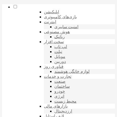
اپلیکیشن
بازی‌های کامپیوتری
اینترنت
امنیت سایبری
هوش مصنوعی
رباتیک
سخت افزار
لپ تاپ
تبلت
موبایل
دوربین
فناوری روز
لوازم خانگی هوشمند
تجارت و خدمات
صنعت
ساختمان
خودرو
انرژی
محیط زیست
بازارهای مالی
ارزدیجیتال
لایف استایل