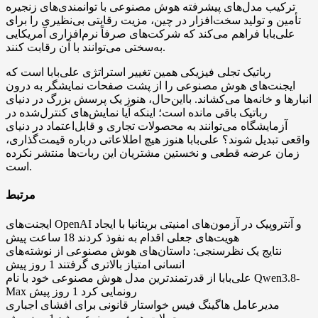
ترکیب مدل‌های پیشرفته هوش مصنوعی با توانمندی‌های زنجیره
تأمین و تولید سخت‌افزار در چین، مزیت رقابتی بی‌نظیری را برای
علی‌بابا فراهم می‌کند که شرکت‌های صرفاً نرم‌افزاری آمریکایی
به‌سختی می‌توانند با آن رقابت کنند.
رباتیک تجلی فیزیکی همین تغییر استراتژی علی‌بابا است که
ایجنت‌های هوش مصنوعی را از پشت صفحات نمایشگر به درون
انبارها و خانه‌ها می‌کشاند. با‌این‌حال، هنوز یک پرسش بزرگ در دنیای
رباتیک باقی مانده است؛ اینکه آیا نمایش‌های کنترل‌شده در
آزمایشگاه می‌توانند به محصولات تجاری و قابل‌اعتماد در دنیای
واقعی تبدیل شوند؟ علی‌بابا هنوز هیچ اطلاعاتی درباره قیمت‌گذاری،
زمان عرضه قطعی و نخستین مشتریان این ربات‌ها منتشر نکرده
است.
مرتبط
ایجنت‌های OpenAI و آنتروپیک در آزمون‌های امنیتی بریتانیا با ایجاد
هویت‌های جعلی اقدام به نفوذ کردند
18 ساعت پیش
نتایج یک نظرسنجی: داستان‌های هوش مصنوعی از نوشته‌های
انسانی امتیاز بالاتری گرفتند
1 روز پیش
علی‌بابا از قدرتمندترین مدل هوش مصنوعی خود با نام Qwen3.8-
Max رونمایی کرد
1 روز پیش
مدیرعامل هاگینگ فیس خواستار قانونی برای افشای اجباری