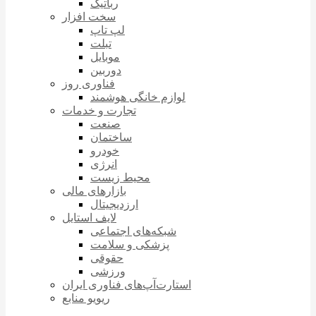
رباتیک
سخت افزار
لپ تاپ
تبلت
موبایل
دوربین
فناوری روز
لوازم خانگی هوشمند
تجارت و خدمات
صنعت
ساختمان
خودرو
انرژی
محیط زیست
بازارهای مالی
ارزدیجیتال
لایف استایل
شبکه‌های اجتماعی
پزشکی و سلامت
حقوقی
ورزشی
استارت‌آپ‌های فناوری ایران
ریویو منابع