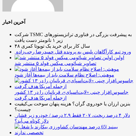
آخرین اخبار
شرکت TSMC به پیشرفت بزرگی در فناوری ترانزیستورهای
زیر ۱ نانومتر دست یافت
۴۸ سال کار برای خرید یک تویوتا کمری
ورود تیم کارآگاهان پلیس به پرونده قتل حمیدرضا رجب‌زاده
اولین
تصاویر شیائومی میکس فولد ۵ منتشر شد
موهبتی: اصلاح نظام سلامت باید از بیمه‌ها آغاز شود
جاسوس‌افزار چینی «لایت‌اسپای»، قربانیان را در ۱۳ کشور
ازجمله آمریکا هدف گرفت
بنزین ارزان یا خودروی گران؟ هزینه پنهان سوخت بی‌کیفیت
چیست؟
دلار ۴ درصد ریخت، ۲۰۷ فقط ۲.۹ درصد / خودرو زیر فشار
دلار کوتاه می‌آید؟