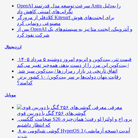
OpenAI سرعت توسعه مدل قدرتمند Astra را به‌دلیل
نگرانی‌های امنیتی کاهش داد
کلادفلر از مرورگر Kitesurf برای ایجنت‌های هوش
مصنوعی رونمایی کرد
پس از OpenAI و آنتروپیک، ایجنت متا نیز به سیستم‌های یک
شرکت نفوذ کرد
ارزدیجیتال
قیمت تتر، بیت‌کوین و اتریوم امروز دوشنبه ۵ مرداد ۱۴۰۵
| بیت‌کوین این مرز را از دست بدهد، همه‌چیز تغییر می‌کند
اتفاق تاریخی در بازار رمزارزها / بیت‌کوین سبز شد
رقابت پنهان دولت‌ها بر سر بیت‌کوین/ ۱۰ کشور برتر
کدامند؟
موبایل
معرفی
گوشی‌های ۲۵۶ گیگ با دوربین قوی
ضخامت گلکسی S26 پرو، اج و اولترا لو رفت؛ همان‌چیزی
که انتظار داشتیم
۸ گوشی شیائومی به HyperOS 3 (نسخه آزمایشی) آپدیت
شدند