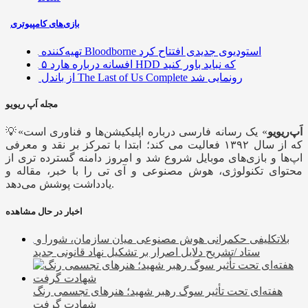
بازی‌های کامپیوتری
تهیه‌کننده Bloodborne استودیوی جدیدی افتتاح کرد
۵ افسانه درباره هارد HDD که نباید باور کنید
از باندل The Last of Us Complete رونمایی شد
مجله اَپ ریویو
اَپ‌ریویو
» یک رسانه فارسی درباره اپلیکیشن‌ها و فناوری است
💡«
که از سال ۱۳۹۲ فعالیت می کند؛ ابتدا با تمرکز بر نقد و معرفی
اپ‌ها و بازی‌های موبایل شروع شد و امروز دامنه گسترده تری از
محتوای تکنولوژی، هوش مصنوعی و آی تی را با خبر، مقاله و
یادداشت پوشش می‌دهد.
اخبار در حال مشاهده
بلاتکلیفی حکمرانی هوش مصنوعی میان سازمان، شورا و
ستاد /تشریح دلایل اصرار بر تشکیل نهاد قانونی جدید
هفته‌ای تحت تأثیر سوگ رهبر شهید؛ هنرهای تجسمی رنگ
شهادت گرفت