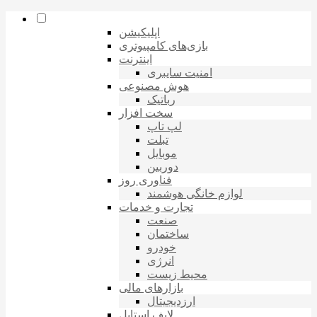
اپلیکیشن
بازی‌های کامپیوتری
اینترنت
امنیت سایبری
هوش مصنوعی
رباتیک
سخت افزار
لپ تاپ
تبلت
موبایل
دوربین
فناوری روز
لوازم خانگی هوشمند
تجارت و خدمات
صنعت
ساختمان
خودرو
انرژی
محیط زیست
بازارهای مالی
ارزدیجیتال
لایف استایل