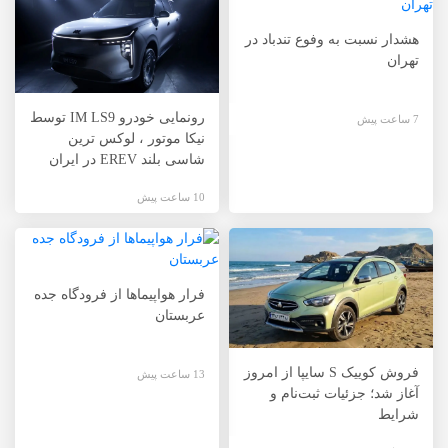
هشدار نسبت به وفوع تندباد در
تهران
رونمایی خودرو IM LS9 توسط
7 ساعت پیش
نیکا موتور ، لوکس ترین
شاسی بلند EREV در ایران
10 ساعت پیش
فرار هواپیماها از فرودگاه جده
عربستان
فروش کوییک S سایپا از امروز
13 ساعت پیش
آغاز شد؛ جزئیات ثبت‌نام و
شرایط