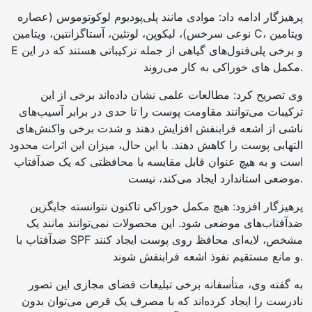
پرهیزگار ادامه داد: موادی مانند پلی‌پودیوم لوکوتوموس (عصاره
نوعی سرخس)، لیکوپن، لوتئین، آستاگزانتین، ویتامین C، ویتامین
E و برخی پلی‌فنول‌های گیاهی از جمله ترکیباتی هستند که در این
مکمل های خوراکی به کار می‌روند.
وی تصریح کرد: مطالعات علمی نشان داده‌اند برخی از این
ترکیبات می‌توانند مقاومت پوست را تا حدی در برابر آسیب‌های
ناشی از اشعه فرابنفش افزایش دهند و شدت برخی واکنش‌های
التهابی پوست را کاهش دهند. با این حال، میزان این اثرات محدود
است و به هیچ عنوان قابل مقایسه با محافظتی که یک ضدآفتاب
موضعی استاندارد ایجاد می‌کند، نیست.
پرهیزگار افزود: هیچ مکمل خوراکی تاکنون نتوانسته جایگزین
ضدآفتاب‌های موضعی شود. این محصولات نمی‌توانند مانند یک
ضدآفتاب با SPF مشخص، لایه‌ای محافظ روی پوست ایجاد کنند
و مانع مستقیم نفوذ اشعه فرابنفش شوند.
به گفته وی، متأسفانه برخی تبلیغات فضای مجازی این تصور
نادرست را ایجاد کرده‌اند که با مصرف یک قرص می‌توان بدون