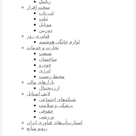
رباتیک
سخت افزار
لپ تاپ
تبلت
موبایل
دوربین
فناوری روز
لوازم خانگی هوشمند
تجارت و خدمات
صنعت
ساختمان
خودرو
انرژی
محیط زیست
بازارهای مالی
ارزدیجیتال
لایف استایل
شبکه‌های اجتماعی
پزشکی و سلامت
حقوقی
ورزشی
استارت‌آپ‌های فناوری ایران
ریویو منابع