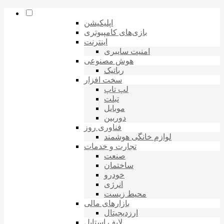
اپلیکیشن
بازی‌های کامپیوتری
اینترنت
امنیت سایبری
هوش مصنوعی
رباتیک
سخت افزار
لپ تاپ
تبلت
موبایل
دوربین
فناوری روز
لوازم خانگی هوشمند
تجارت و خدمات
صنعت
ساختمان
خودرو
انرژی
محیط زیست
بازارهای مالی
ارزدیجیتال
لایف استایل