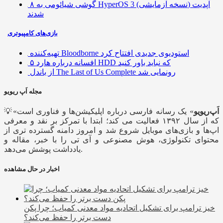
۸ گوشی شیائومی به HyperOS 3 (نسخه آزمایشی) آپدیت
شدند
بازی‌های کامپیوتری
تهیه‌کننده Bloodborne استودیوی جدیدی افتتاح کرد
۵ افسانه درباره هارد HDD که نباید باور کنید
از باندل The Last of Us Complete رونمایی شد
مجله اَپ ریویو
اَپ‌ریویو
» یک رسانه فارسی درباره اپلیکیشن‌ها و فناوری است
💡«
که از سال ۱۳۹۲ فعالیت می کند؛ ابتدا با تمرکز بر نقد و معرفی
اپ‌ها و بازی‌های موبایل شروع شد و امروز دامنه گسترده تری از
محتوای تکنولوژی، هوش مصنوعی و آی تی را با خبر، مقاله و
یادداشت پوشش می‌دهد.
اخبار در حال مشاهده
خیز ترامپ برای تشکیل اتحادیه مواد معدنی کمیاب؛ چرا پکن
دست برتر را حفظ می‌کند؟