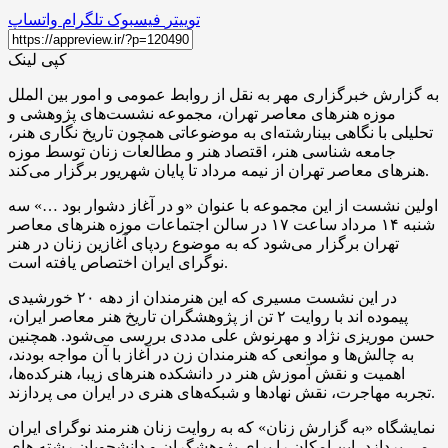
توییتر
فیسبوک
تلگرام
واتساپ
کپی لینک
به گزارش خبرگزاری مهر به نقل از روابط عمومی و امور بین الملل
موزه هنرهای معاصر تهران، مجموعه نشست‌های پژوهشی و
تحلیلی با نگاهی بینارشته‌ای به موضوعاتی همچون تاریخ نگاری هنر،
جامعه شناسی هنر، اقتصاد هنر و مطالعات زنان توسط موزه
هنرهای معاصر تهران از نیمه مرداد تا پایان شهریور برگزار می‌کند.
اولین نشست از این مجموعه با عنوان «و در آغاز دشوار بود …» سه
شنبه ۱۴ مرداد ساعت ۱۷ در سالن اجتماعات موزه هنرهای معاصر
تهران برگزار می‌شود که به موضوع ردپای آغازین زنان در هنر
نوگرای ایران اختصاص یافته است.
در این نشست مسیری که این هنرمندان از دهه ۲۰ خورشیدی
پیموده اند با روایت ۲ تن از پژوهشگران تاریخ هنر معاصر ایران،
حسن موریزی نژاد و مهرنوش علی مددی بررسی می‌شود. همچنین
به چالش‌ها و موانعی که هنرمندان زن در آغاز با آن مواجه بودند،
اهمیت و نقش آموزش هنر در دانشکده هنرهای زیبا، هنرکده‌ها،
تجربه مهاجرت، نقش نهادها و شبکه‌های هنری در ایران می پردازند.
نمایشگاه «به گزارش زنان» که به روایت زنان هنرمند نوگرای ایران
می پردازد، این امکان را برای پژوهشگران و دانشجویان رشته های