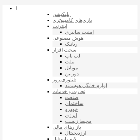
اپلیکیشن
بازی‌های کامپیوتری
اینترنت
امنیت سایبری
هوش مصنوعی
رباتیک
سخت افزار
لپ تاپ
تبلت
موبایل
دوربین
فناوری روز
لوازم خانگی هوشمند
تجارت و خدمات
صنعت
ساختمان
خودرو
انرژی
محیط زیست
بازارهای مالی
ارزدیجیتال
لایف استایل