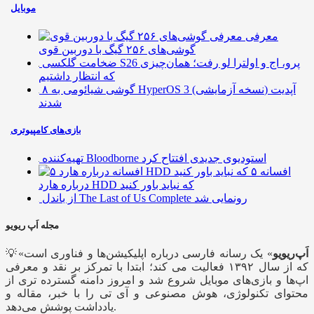
موبایل
معرفی
گوشی‌های ۲۵۶ گیگ با دوربین قوی
ضخامت گلکسی S26 پرو، اج و اولترا لو رفت؛ همان‌چیزی
که انتظار داشتیم
۸ گوشی شیائومی به HyperOS 3 (نسخه آزمایشی) آپدیت
شدند
بازی‌های کامپیوتری
تهیه‌کننده Bloodborne استودیوی جدیدی افتتاح کرد
۵ افسانه
درباره هارد HDD که نباید باور کنید
از باندل The Last of Us Complete رونمایی شد
مجله اَپ ریویو
اَپ‌ریویو
» یک رسانه فارسی درباره اپلیکیشن‌ها و فناوری است
💡«
که از سال ۱۳۹۲ فعالیت می کند؛ ابتدا با تمرکز بر نقد و معرفی
اپ‌ها و بازی‌های موبایل شروع شد و امروز دامنه گسترده تری از
محتوای تکنولوژی، هوش مصنوعی و آی تی را با خبر، مقاله و
یادداشت پوشش می‌دهد.