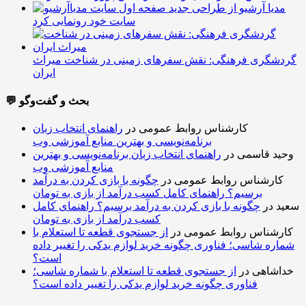
مدیا آرشیو از طراحی جدید
سایت خود رونمایی کرد
گردشگری فرهنگی: نقش سفرهای زمینی در شناخت میراث
ایران
💬 بحث و گفت‌وگو
کارشناس روابط عمومی
در
راهنمای انتخاب زبان
برنامه‌نویسی و بهترین منابع آموزشی وب
وحید قاسمی
در
راهنمای انتخاب زبان برنامه‌نویسی و بهترین
منابع آموزشی وب
کارشناس روابط عمومی
در
چگونه با بازی کردن به درآمد
برسیم؟ راهنمای کامل کسب درآمد از بازی به تومان
سعید
در
چگونه با بازی کردن به درآمد برسیم؟ راهنمای کامل
کسب درآمد از بازی به تومان
کارشناس روابط عمومی
در
از جستجوی قطعه تا استعلام با
شماره شاسی؛ فناوری چگونه خرید لوازم یدکی را تغییر داده
است؟
خداشاهی
در
از جستجوی قطعه تا استعلام با شماره شاسی؛
فناوری چگونه خرید لوازم یدکی را تغییر داده است؟