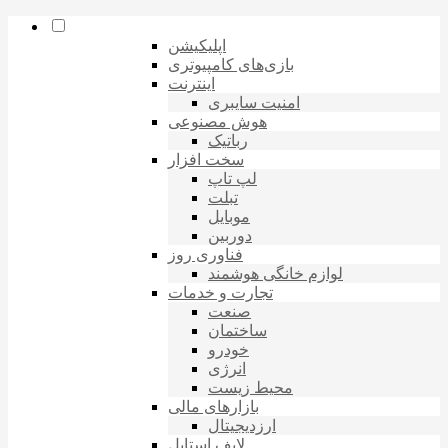
اپلیکیشن
بازی‌های کامپیوتری
اینترنت
امنیت سایبری
هوش مصنوعی
رباتیک
سخت افزار
لپ تاپ
تبلت
موبایل
دوربین
فناوری روز
لوازم خانگی هوشمند
تجارت و خدمات
صنعت
ساختمان
خودرو
انرژی
محیط زیست
بازارهای مالی
ارزدیجیتال
لایف استایل