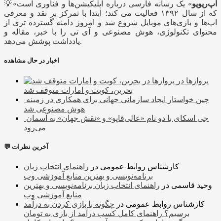
اَپ‌ریویو
» یک رسانه فارسی درباره اپلیکیشن‌ها و فناوری است
💡«
که از سال ۱۳۹۲ فعالیت می کند؛ ابتدا با تمرکز بر نقد و معرفی
اپ‌ها و بازی‌های موبایل شروع شد و امروز دامنه گسترده تری از
محتوای تکنولوژی، هوش مصنوعی و آی تی را با خبر، مقاله و
یادداشت پوشش می‌دهد.
اخبار در حال مشاهده
پروازها در
بحرین، کویت و امارات متوقف شد
چین خواستار ایجاد سازمانی جهانی برای همکاری در زمینه
هوش مصنوعی شد
جی اسکای با دو نام «عالی‌قاپو» و «نقش جهان» به آسمان
می‌رود
💬 آخرین نظرات
کارشناس روابط عمومی
در
راهنمای انتخاب زبان
برنامه‌نویسی و بهترین منابع آموزشی وب
وحید قاسمی
در
راهنمای انتخاب زبان برنامه‌نویسی و بهترین
منابع آموزشی وب
کارشناس روابط عمومی
در
چگونه با بازی کردن به درآمد
برسیم؟ راهنمای کامل کسب درآمد از بازی به تومان