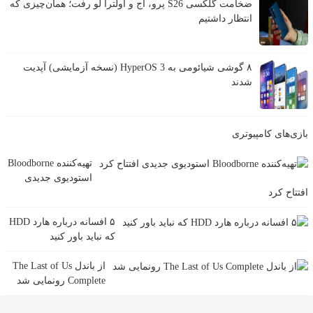
ضخامت گلکسی S26 پرو، اج و اولترا لو رفت؛ همان‌چیزی که
انتظار داشتیم
۸ گوشی شیائومی به HyperOS 3 (نسخه آزمایشی) آپدیت
شدند
ازی‌های کامپیوتری
تهیه‌کننده Bloodborne
استودیوی جدیدی
فتتاح کرد
۵ افسانه درباره هارد HDD
که نباید باور کنید
از باندل The Last of Us
Complete رونمایی شد