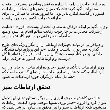
وزیر ارتباطات در ادامه با اشاره به نقش وفاق در پیشرفت صنعت
مخابرات تأکید کرد: «اختلاف میان بخش‌های مختلف ارتباطات
کشور در گذشته انکارناپذیر بود، اما امروز هدف ما هم‌افزایی برای
ارائه خدمات باکیفیت به مردم است.»
وی با تأکید بر اینکه «وفاق به معنای انحصار نیست»، افزود: «حمایت
از شرکت مخابرات در چارچوب رقابت سالم انجام می‌شود و هیچ
اقدام ضد رقابتی در دستور کار نخواهد بود.»
او هم‌افزایی در تولید تجهیزات ارتباطی را از دیگر ویژگی‌های طرح
گذار به فیبر نوری دانست و گفت: «در این پروژه، تولیدکنندگان
داخلی نیز در کنار توسعه‌دهندگان زیرساخت قرار گرفته‌اند تا کل
زیست‌بوم ارتباطات کشور به حرکت درآید.»
وزیر ارتباطات با تأکید بر تعبیر «خانواده ارتباطات» به جای وزارت
ارتباطات، گفت: «خانواده ارتباطات، خانواده‌ای گسترده است که
شامل تمام بازیگران حوزه ارتباطات می‌شود.»
تحقق ارتباطات سبز
هاشمی کاهش مصرف انرژی را از دیگر دستاوردهای این تحول
عنوان کرد و افزود: «فیبر نوری نه‌تنها موجب بهبود کیفیت ارتباطات
می‌شود، بلکه ارتباطات سبز را نیز محقق می‌سازد. در شرایطی که