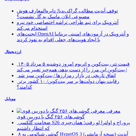
توقف آپدیت مطالب گراکی‌پدیا؛ دایره‌المعارف هوش
مصنوعی ایلان ماسک به گل نشست؟
آنتروپیک برای تیم طراحی تراشه اختصاصی خود نیرو
استخدام می‌کند
ایجنت‌های OpenAI و آنتروپیک در آزمون‌های امنیتی بریتانیا
با ایجاد هویت‌های جعلی اقدام به نفوذ کردند
ارزدیجیتال
قیمت تتر، بیت‌کوین و اتریوم امروز دوشنبه ۵ مرداد ۱۴۰۵
| بیت‌کوین این مرز را از دست بدهد، همه‌چیز تغییر می‌کند
اتفاق تاریخی در بازار رمزارزها / بیت‌کوین سبز شد
رقابت پنهان دولت‌ها بر سر بیت‌کوین/ ۱۰ کشور برتر
کدامند؟
موبایل
معرفی
گوشی‌های ۲۵۶ گیگ با دوربین قوی
ضخامت گلکسی S26 پرو، اج و اولترا لو رفت؛ همان‌چیزی
که انتظار داشتیم
۸ گوشی شیائومی به HyperOS 3 (نسخه آزمایشی) آپدیت