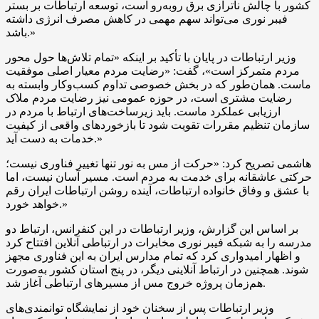
کشور با چالش ناترازی برق روبه‌رو است، توسعه ارتباطات بر بستر
فیبر نوری می‌تواند سهم مهمی در کاهش مصرف انرژی داشته
باشد.»
وزیر ارتباطات در پایان با تأکید بر اینکه «تمام تلاش‌ها حول محور
مردم متمرکز است»، گفت: «رضایت مردم معیار اصلی موفقیت
ماست. همان‌طور که در بخش خصوصی تداوم کسب‌وکار وابسته به
رضایت مشتری است، در حوزه عمومی نیز رضایت مردم ملاک
ارزیابی عملکرد ماست. باید زیرساخت‌های ارتباط با مردم در
سازمان تنظیم مقررات تقویت شود تا بازخوردهای واقعی از کیفیت
خدمات به دست آید.»
هاشمی تصریح کرد: «حرکت از مس به نور تنها تغییر فناوری نیست؛
حرکتی عاشقانه برای خدمت به مردم است. مسیر آسان نیست، اما
با عشق و وفاق خانواده ارتباطات، آینده روشن ارتباطات ایران رقم
خواهد خورد.»
بر اساس این گزارش، وزیر ارتباطات در این کنفرانس، ارتباط دو
مدرسه را به شبکه فیبر نوری مخابرات در ارتباطی آنلاین افتتاح کرد
و اظهار امیدواری کرد که تمام مدارس ایران به این فناوری مجهز
شوند. همچنین در ارتباط آنلاینی دیگر، در پنج استان کشور به‌صورت
هم‌زمان پروژه خروج مس از مسیرهای ارتباطی آغاز شد.
وزیر ارتباطات پس از سخنان خود از نمایشگاه توانمندی‌های