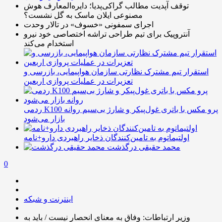
توقف آپدیت مطالب گراکی‌پدیا؛ دایره‌المعارف هوش
مصنوعی ایلان ماسک به گل نشست؟
اجرای سمفونی «خسوف» در تالار وحدت
آنتروپیک برای تیم طراحی تراشه اختصاصی خود نیرو
استخدام می‌کند
استقرار تیم مشترک نظارتی سازمان هواپیمایی، بازرسی و
تعزیرات در عملیات پروازی اربعین
ردمی K100 پرو مکس با باتری غول‌پیکر و شارژ بی‌سیم روانه
بازار می‌شود
اولتیماتوم به تامین‌کنندگان ذخایر راهبردی دارو+نامه
محمد حقیقی درگذشت
0
اینترنت و شبکه
وزیر ارتباطات: وفاق به معنای انحصار نیست / باید به