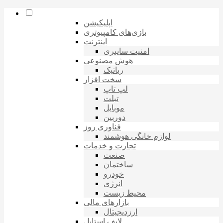
اپلیکیشن
بازی‌های کامپیوتری
اینترنت
امنیت سایبری
هوش مصنوعی
رباتیک
سخت افزار
لپ تاپ
تبلت
موبایل
دوربین
فناوری روز
لوازم خانگی هوشمند
تجارت و خدمات
صنعت
ساختمان
خودرو
انرژی
محیط زیست
بازارهای مالی
ارزدیجیتال
لایف استایل