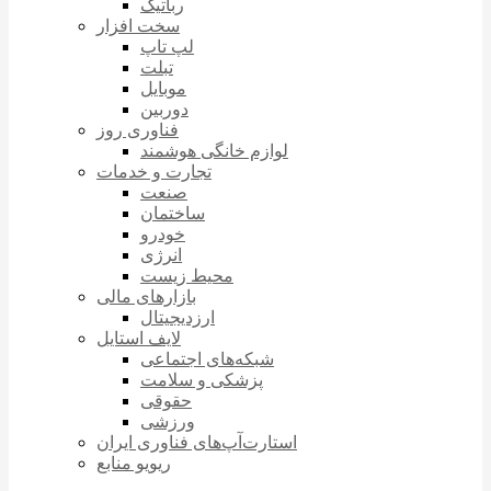
رباتیک
سخت افزار
لپ تاپ
تبلت
موبایل
دوربین
فناوری روز
لوازم خانگی هوشمند
تجارت و خدمات
صنعت
ساختمان
خودرو
انرژی
محیط زیست
بازارهای مالی
ارزدیجیتال
لایف استایل
شبکه‌های اجتماعی
پزشکی و سلامت
حقوقی
ورزشی
استارت‌آپ‌های فناوری ایران
ریویو منابع