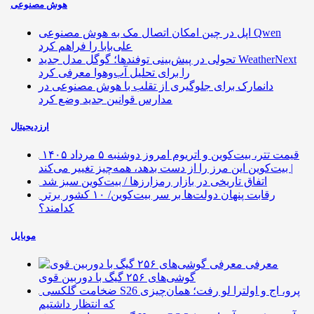
هوش مصنوعی
اپل در چین امکان اتصال مک به هوش مصنوعی Qwen
علی‌بابا را فراهم کرد
تحولی در پیش‌بینی توفندها؛ گوگل مدل جدید WeatherNext
را برای تحلیل آب‌وهوا معرفی کرد
دانمارک برای جلوگیری از تقلب با هوش مصنوعی در
مدارس قوانین جدید وضع کرد
ارزدیجیتال
قیمت تتر، بیت‌کوین و اتریوم امروز دوشنبه ۵ مرداد ۱۴۰۵
| بیت‌کوین این مرز را از دست بدهد، همه‌چیز تغییر می‌کند
اتفاق تاریخی در بازار رمزارزها / بیت‌کوین سبز شد
رقابت پنهان دولت‌ها بر سر بیت‌کوین/ ۱۰ کشور برتر
کدامند؟
موبایل
معرفی
گوشی‌های ۲۵۶ گیگ با دوربین قوی
ضخامت گلکسی S26 پرو، اج و اولترا لو رفت؛ همان‌چیزی
که انتظار داشتیم