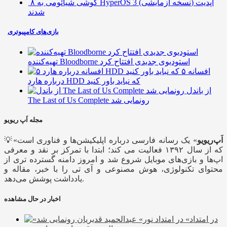
۸ گوشی شیائومی به HyperOS 3 (نسخه آزمایشی) آپدیت
شدند
بازی‌های کامپیوتری
تهیه‌کننده Bloodborne استودیوی جدیدی افتتاح کرد
۵ افسانه
درباره هارد HDD که نباید باور کنید
از باندل
The Last of Us Complete رونمایی شد
مجله اَپ ریویو
اَپ‌ریویو
» یک رسانه فارسی درباره اپلیکیشن‌ها و فناوری است
💡«
که از سال ۱۳۹۲ فعالیت می کند؛ ابتدا با تمرکز بر نقد و معرفی
اپ‌ها و بازی‌های موبایل شروع شد و امروز دامنه گسترده تری از
محتوای تکنولوژی، هوش مصنوعی و آی تی را با خبر، مقاله و
یادداشت پوشش می‌دهد.
اخبار در حال مشاهده
«در امتداد