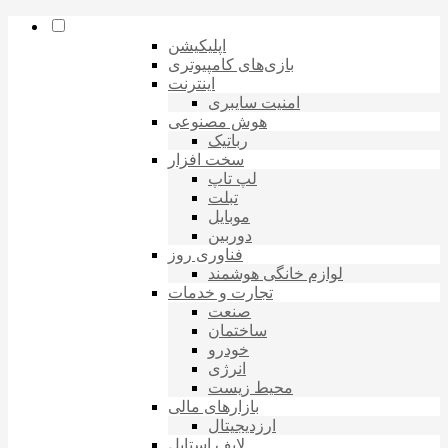
اپلیکیشن
بازی‌های کامپیوتری
اینترنت
امنیت سایبری
هوش مصنوعی
رباتیک
سخت افزار
لپ تاپ
تبلت
موبایل
دوربین
فناوری روز
لوازم خانگی هوشمند
تجارت و خدمات
صنعت
ساختمان
خودرو
انرژی
محیط زیست
بازارهای مالی
ارزدیجیتال
لایف استایل