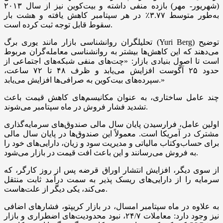
(شهریور- مهر) بازده منفی داشته و بیت‌کوین نیز از سال ۲۰۱۳
به‌طور متوسط ۳.۷۷٪ در هر سپتامبر کاهش یافته و هشت بار
سقوط قابل توجه ثبت کرده است.
تحلیلگران روانشناسی بازار مانند یوری برگ (Yuri Berg) توضیح
می‌دهند که این کاهش‌ها بیشتر به روانشناسی معامله‌گران مربوط
است تا اصول بنیادی بازار: «چت‌های منفی شبکه‌های اجتماعی از
حدود ۲۵ آگوست افزایش می‌یابد و ظرف ۴۸ تا ۷۲ ساعت،
سپرده‌های بیت‌کوین به صرافی‌ها افزایش می‌یابد.»
چند عامل ساختاری، به عنوان مکانیسم‌های کاهش قیمت باعث
تشدید فشار فروش در ماه سپتامبر می‌شوند.
اولین عامل، فرارسیدن پایان سال مالی صندوق‌های سرمایه‌گذاری
مشترک در آمریکا است. معمولاً این صندوق‌ها در پایان سال مالی
برای حساب‌وکتاب مالیاتی و مدیریت سود و زیان، دارایی‌های خود را
به فروش می‌رسانند و این باعث افت قیمت در بازار می‌شود.
از سوی دیگر، افزایش انتشار اوراق قرضه پس از روز کارگر، که
سرمایه را از دارایی‌های ریسک پذیر به سمت درآمد ثابت منتقل
می‌کند، یکی دیگر از علت‌هاست.
به علاوه در ماه سپتامبر امسال، در بازار کریپتو، فشار‌های اضافی
نیز وجود دارد: معاملات ۲۴/۷، نبود محدودیت‌های اضطراری و بازار