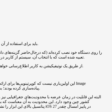
براساس اطلاعات منتشرشده، کاربران علاقه‌مند به تجربه نسخه جدید دستیار صوتی این شرکت، یعنی «Siri AI»، باید برای استفاده از آن در صف انتظار قرار بگیرند.
به این ویژگی جدید دسترسی پیدا کنند. در این بخش گزینه‌ای تحت عنوان «Try New Siri» تعبیه شده است که با انتخاب آن، سیستم از کاربر درخواست می‌کند تا به یک لیست انتظار رسمی بپیوندد.
پس از انجام این مراحل، اپل پیامی نمایش می‌دهد مبنی بر اینکه به محض فعال شدن قابلیت‌ها و فراهم شدن امکان استفاده از Siri AI، از طریق یک نوتیفیکیشن به کاربر اطلاع‌رسانی خواهد شد.
این اولین‌باری نیست که کوپرتینویی‌ها برای ار
Playground پیاده‌سازی کرده بودند؛ به همین دلیل انتظار می‌رود که این‌بار نیز مدت‌زمان حضور در صف و انتظار برای دسترسی، چندان طولانی و چالش‌برانگیز نباشد.
البته این قابلیت در زمان عرضه با محدودیت‌های جغرافیایی نیز
کشور چین وجود دارد. این محدودیت به آن معناست که بخش ب