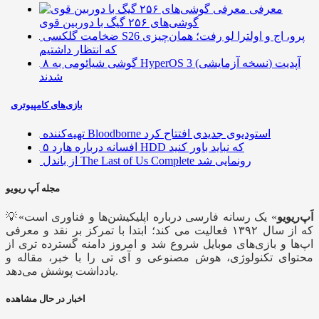
معرفی
گوشی‌های ۲۵۶ گیگ با دوربین قوی
ضخامت گلکسی S26 پرو، اج و اولترا لو رفت؛ همان‌چیزی
که انتظار داشتیم
۸ گوشی شیائومی به HyperOS 3 (نسخه آزمایشی) آپدیت
شدند
بازی‌های کامپیوتری
تهیه‌کننده Bloodborne استودیوی جدیدی افتتاح کرد
۵ افسانه درباره هارد HDD که نباید باور کنید
از باندل The Last of Us Complete رونمایی شد
مجله اَپ ریویو
اَپ‌ریویو
» یک رسانه فارسی درباره اپلیکیشن‌ها و فناوری است
💡«
که از سال ۱۳۹۲ فعالیت می کند؛ ابتدا با تمرکز بر نقد و معرفی
اپ‌ها و بازی‌های موبایل شروع شد و امروز دامنه گسترده تری از
محتوای تکنولوژی، هوش مصنوعی و آی تی را با خبر، مقاله و
یادداشت پوشش می‌دهد.
اخبار در حال مشاهده