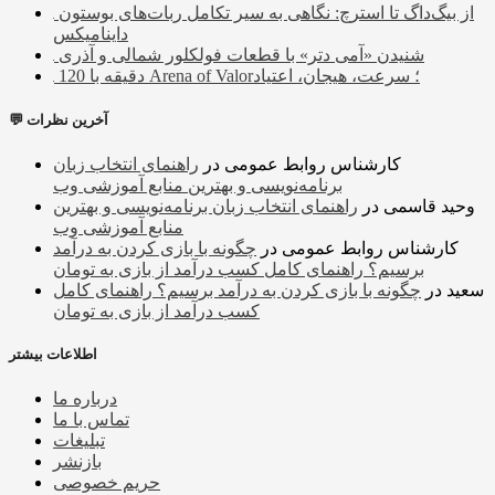
از بیگ‌داگ تا استرچ: نگاهی به سیر تکامل ربات‌های بوستون
داینامیکس
شنیدن «آمی دتر» با قطعات فولکلور شمالی و آذری
120 دقیقه با Arena of Valor؛ سرعت، هیجان، اعتیاد
💬 آخرین نظرات
کارشناس روابط عمومی
در
راهنمای انتخاب زبان
برنامه‌نویسی و بهترین منابع آموزشی وب
وحید قاسمی
در
راهنمای انتخاب زبان برنامه‌نویسی و بهترین
منابع آموزشی وب
کارشناس روابط عمومی
در
چگونه با بازی کردن به درآمد
برسیم؟ راهنمای کامل کسب درآمد از بازی به تومان
سعید
در
چگونه با بازی کردن به درآمد برسیم؟ راهنمای کامل
کسب درآمد از بازی به تومان
اطلاعات بیشتر
درباره ما
تماس با ما
تبلیغات
بازنشر
حریم خصوصی