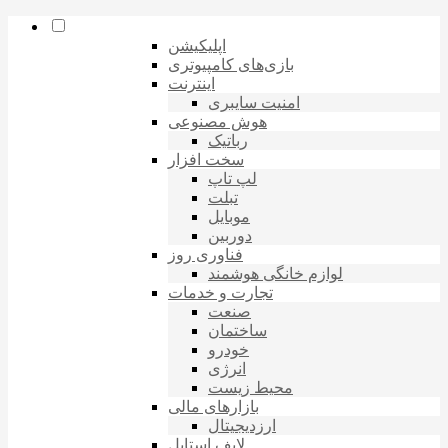
اپلیکیشن
بازی‌های کامپیوتری
اینترنت
امنیت سایبری
هوش مصنوعی
رباتیک
سخت افزار
لپ تاپ
تبلت
موبایل
دوربین
فناوری روز
لوازم خانگی هوشمند
تجارت و خدمات
صنعت
ساختمان
خودرو
انرژی
محیط زیست
بازارهای مالی
ارزدیجیتال
لایف استایل