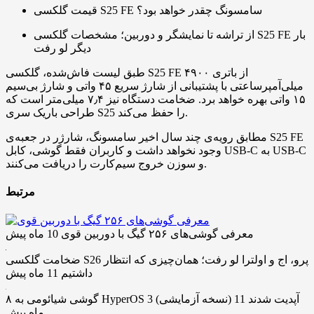
قیمت گلکسی S25 FE سامسونگ چقدر خواهد بود؟
از تراشه تا نمایشگر و دوربین؛ مشخصات گلکسی S25 FE بار
دیگر لو رفت
طبق لیست فاش‌شده، گلکسی S25 FE از باتری ۴۹۰۰
میلی‌آمپرساعتی با پشتیبانی از شارژ سریع ۴۵ واتی و شارژ بی‌سیم
۱۵ واتی بهره خواهد برد. ضخامت دستگاه نیز ۷٫۴ میلی‌متر است که
طراحی باریک سری S25 را حفظ می‌کند.
مطابق رویه‌ی چند سال اخیر سامسونگ، شارژر در جعبه‌ی S25 FE
وجود نخواهد داشت و کاربران فقط گوشی، کابل USB-C به USB-C
و سوزن خروج سیم‌کارت را دریافت می‌کنند.
مرتبط
معرفی گوشی‌های ۲۵۶ گیگ با دوربین قوی
10 ماه پیش
ضخامت گلکسی S26 پرو، اج و اولترا لو رفت؛ همان‌چیزی که انتظار
داشتیم
11 ماه پیش
۸ گوشی شیائومی به HyperOS 3 (نسخه آزمایشی) آپدیت شدند
11
ماه پیش