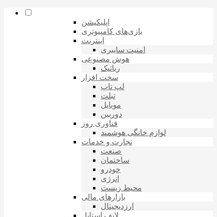
اپلیکیشن
بازی‌های کامپیوتری
اینترنت
امنیت سایبری
هوش مصنوعی
رباتیک
سخت افزار
لپ تاپ
تبلت
موبایل
دوربین
فناوری روز
لوازم خانگی هوشمند
تجارت و خدمات
صنعت
ساختمان
خودرو
انرژی
محیط زیست
بازارهای مالی
ارزدیجیتال
لایف استایل