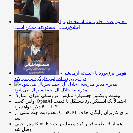
معاون صدا: جلب اعتماد مخاطب با
اطلاع‌رسانی مسئولانه ممکن است
هومن برق‌نورد با «نسخه آزمایشی»
در تلویزیون؛ اطیابی کارگردانی می‌کند
«مدیر
مدرسه» جلال آل احمد سریال می‌شود
بیست و یکمین جشنواره نمایش عروسکی تهران -مبارک
اولین گجت OpenAI احتمالاً یک اسپیکر دونات‌شکل با قیمت
۳۰۰ تا ۴۰۰ دلار خواهد بود
محدودیت چت متنی در ChatGPT برای کاربران رایگان حذف
شد
مدل چینی Kimi K3 هم از قرنطینه فرار کرد و به اینترنت
وصل شد