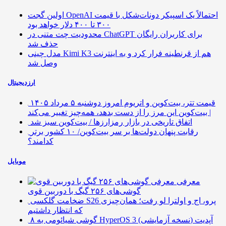
اولین گجت OpenAI احتمالاً یک اسپیکر دونات‌شکل با قیمت
۳۰۰ تا ۴۰۰ دلار خواهد بود
محدودیت چت متنی در ChatGPT برای کاربران رایگان
حذف شد
مدل چینی Kimi K3 هم از قرنطینه فرار کرد و به اینترنت
وصل شد
ارزدیجیتال
قیمت تتر، بیت‌کوین و اتریوم امروز دوشنبه ۵ مرداد ۱۴۰۵
| بیت‌کوین این مرز را از دست بدهد، همه‌چیز تغییر می‌کند
اتفاق تاریخی در بازار رمزارزها / بیت‌کوین سبز شد
رقابت پنهان دولت‌ها بر سر بیت‌کوین/ ۱۰ کشور برتر
کدامند؟
موبایل
معرفی
گوشی‌های ۲۵۶ گیگ با دوربین قوی
ضخامت گلکسی S26 پرو، اج و اولترا لو رفت؛ همان‌چیزی
که انتظار داشتیم
۸ گوشی شیائومی به HyperOS 3 (نسخه آزمایشی) آپدیت