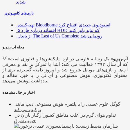
شدند
بازی‌های کامپیوتری
تهیه‌کننده Bloodborne استودیوی جدیدی افتتاح کرد
۵ افسانه درباره هارد HDD که نباید باور کنید
از باندل The Last of Us Complete رونمایی شد
مجله اَپ ریویو
اَپ‌ریویو
» یک رسانه فارسی درباره اپلیکیشن‌ها و فناوری است
💡«
که از سال ۱۳۹۲ فعالیت می کند؛ ابتدا با تمرکز بر نقد و معرفی
اپ‌ها و بازی‌های موبایل شروع شد و امروز دامنه گسترده تری از
محتوای تکنولوژی، هوش مصنوعی و آی تی را با خبر، مقاله و
یادداشت پوشش می‌دهد.
اخبار در حال مشاهده
گوگل علوم عصبی را با پلتفرم هوش مصنوعی دیپ مایند
ترکیب می کند
تداوم هوای گرم در اغلب مناطق کشور| رگبار باران در
جنوب شرق