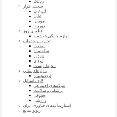
رباتیک
سخت افزار
لپ تاپ
تبلت
موبایل
دوربین
فناوری روز
لوازم خانگی هوشمند
تجارت و خدمات
صنعت
ساختمان
خودرو
انرژی
محیط زیست
بازارهای مالی
ارزدیجیتال
لایف استایل
شبکه‌های اجتماعی
پزشکی و سلامت
حقوقی
ورزشی
استارت‌آپ‌های فناوری ایران
ریویو منابع