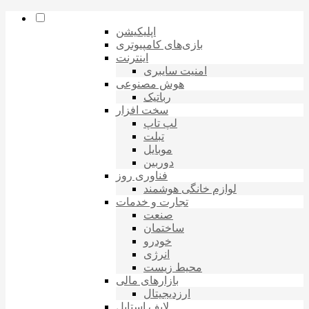
اپلیکیشن
بازی‌های کامپیوتری
اینترنت
امنیت سایبری
هوش مصنوعی
رباتیک
سخت افزار
لپ تاپ
تبلت
موبایل
دوربین
فناوری روز
لوازم خانگی هوشمند
تجارت و خدمات
صنعت
ساختمان
خودرو
انرژی
محیط زیست
بازارهای مالی
ارزدیجیتال
لایف استایل