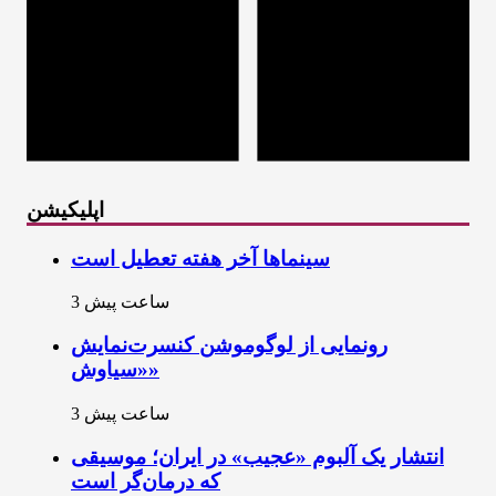
اپلیکیشن
سینماها آخر هفته تعطیل است
3 ساعت پیش
رونمایی از لوگوموشن کنسرت‌نمایش
«سیاوش»
3 ساعت پیش
انتشار یک آلبوم «عجیب» در ایران؛ موسیقی
که درمان‌گر است