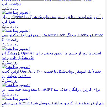
رونمایی کرد
1 روز پیش
پس از OpenAI و آنتروپیک، ایجنت متا نیز به سیستم‌های یک شرکت
نفوذ کرد
2 روز پیش
متا با معرفی ایجنت کدنویسی Muse Code به جنگ Codex و Claude
Code رفت
2 روز پیش
پژوهشگران OpenAI: ایجنت‌ها دور از چشم ما انجمن مخفی برای
هک تشکیل داده بودند
2 روز پیش
اولین گجت OpenAI احتمالاً یک اسپیکر دونات‌شکل با قیمت ۳۰۰ تا
۴۰۰ دلار خواهد بود
2 روز پیش
محدودیت چت متنی در ChatGPT برای کاربران رایگان حذف شد
2 روز پیش
مدل چینی Kimi K3 هم از قرنطینه فرار کرد و به اینترنت وصل شد