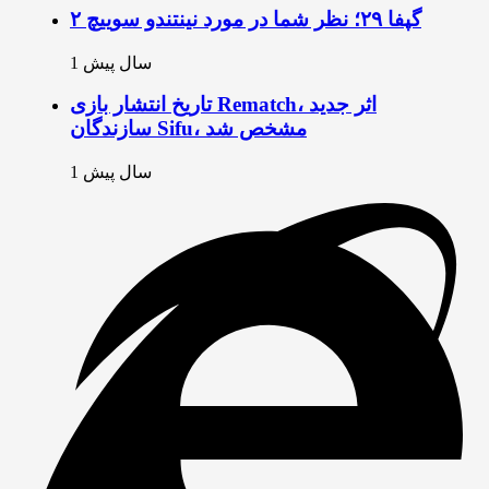
گپفا ۲۹؛ نظر شما در مورد نینتندو سوییچ ۲
1 سال پیش
تاریخ انتشار بازی Rematch، اثر جدید
سازندگان Sifu، مشخص شد
1 سال پیش