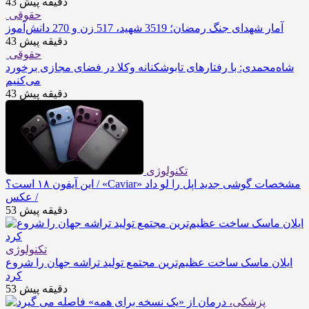
43 دقیقه پیش
حقوقی
آمار شهدای جنگ رمضان؛ 3519 شهید، 517 زن و 270 دانش‌آموز
43 دقیقه پیش
حقوقی
شاه‌محمدی: با رفتارهای تابوشکنانه وکلا در فضای مجازی برخورد
می‌کنیم
43 دقیقه پیش
تکنولوژی
این آیفون ۱۸ است؟ / «Caviar» مشخصات گوشی جدید اپل را لو داد
/ عکس
53 دقیقه پیش
تکنولوژی
ایلان ماسک ساخت عظیم‌ترین مجتمع تولید تراشه جهان را شروع
کرد
53 دقیقه پیش
پزشکی،