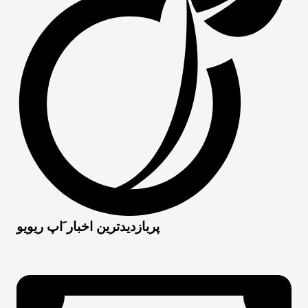
پربازدیدترین اخبار َاپ ریویو