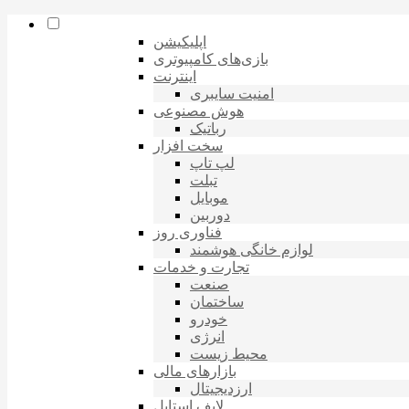
اپلیکیشن
بازی‌های کامپیوتری
اینترنت
امنیت سایبری
هوش مصنوعی
رباتیک
سخت افزار
لپ تاپ
تبلت
موبایل
دوربین
فناوری روز
لوازم خانگی هوشمند
تجارت و خدمات
صنعت
ساختمان
خودرو
انرژی
محیط زیست
بازارهای مالی
ارزدیجیتال
لایف استایل