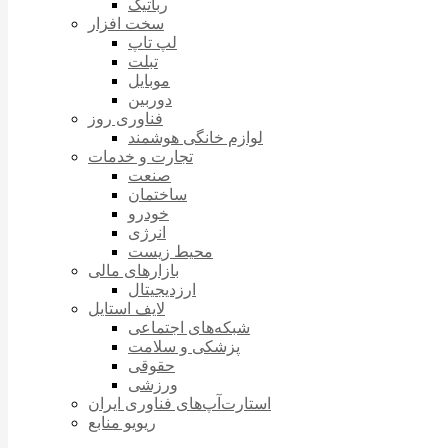
رباتیک
سخت افزار
لپ تاپ
تبلت
موبایل
دوربین
فناوری روز
لوازم خانگی هوشمند
تجارت و خدمات
صنعت
ساختمان
خودرو
انرژی
محیط زیست
بازارهای مالی
ارزدیجیتال
لایف استایل
شبکه‌های اجتماعی
پزشکی و سلامت
حقوقی
ورزشی
استارت‌آپ‌های فناوری ایران
ریویو منابع