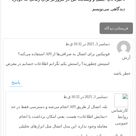
دیدگاهی می‌نویسم.
دسامبر 3, 2025 در 10:32 ق.ظ
فونیکس برای اتصال به صرافی‌ها از API استفاده می‌کنه؟
آرش
امنیتش چطوریه؟ راستش یکم نگرانم اطلاعات حسابم در معرض
خطر باشه.
پاسخ
دسامبر 3, 2025 در 10:32 ق.ظ
بله، اتصال از طریق API انجام می‌شه و دسترسی فقط در حد
کارشناس
«نمایش اطلاعات» هست. یعنی امکان برداشت یا انجام
روابط
عمومی
معامله وجود نداره. این مدل اتصال مثل ابزارهای تحلیلی
بین‌المللیه و ریسکش بسیار پایینه.