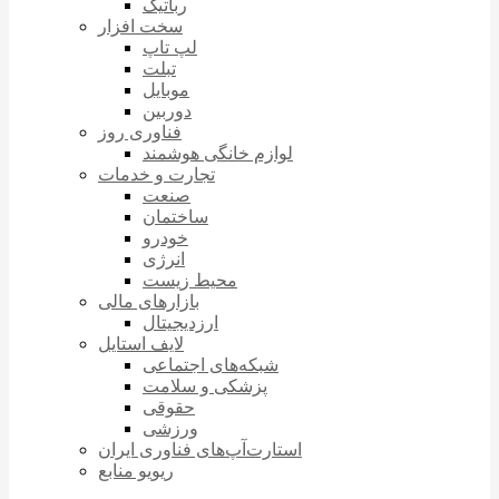
رباتیک
سخت افزار
لپ تاپ
تبلت
موبایل
دوربین
فناوری روز
لوازم خانگی هوشمند
تجارت و خدمات
صنعت
ساختمان
خودرو
انرژی
محیط زیست
بازارهای مالی
ارزدیجیتال
لایف استایل
شبکه‌های اجتماعی
پزشکی و سلامت
حقوقی
ورزشی
استارت‌آپ‌های فناوری ایران
ریویو منابع