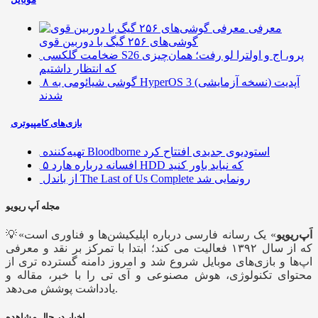
معرفی
گوشی‌های ۲۵۶ گیگ با دوربین قوی
ضخامت گلکسی S26 پرو، اج و اولترا لو رفت؛ همان‌چیزی
که انتظار داشتیم
۸ گوشی شیائومی به HyperOS 3 (نسخه آزمایشی) آپدیت
شدند
بازی‌های کامپیوتری
تهیه‌کننده Bloodborne استودیوی جدیدی افتتاح کرد
۵ افسانه درباره هارد HDD که نباید باور کنید
از باندل The Last of Us Complete رونمایی شد
مجله اَپ ریویو
اَپ‌ریویو
» یک رسانه فارسی درباره اپلیکیشن‌ها و فناوری است
💡«
که از سال ۱۳۹۲ فعالیت می کند؛ ابتدا با تمرکز بر نقد و معرفی
اپ‌ها و بازی‌های موبایل شروع شد و امروز دامنه گسترده تری از
محتوای تکنولوژی، هوش مصنوعی و آی تی را با خبر، مقاله و
یادداشت پوشش می‌دهد.
اخبار در حال مشاهده