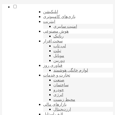
اپلیکیشن
بازی‌های کامپیوتری
اینترنت
امنیت سایبری
هوش مصنوعی
رباتیک
سخت افزار
لپ تاپ
تبلت
موبایل
دوربین
فناوری روز
لوازم خانگی هوشمند
تجارت و خدمات
صنعت
ساختمان
خودرو
انرژی
محیط زیست
بازارهای مالی
ارزدیجیتال
لایف استایل