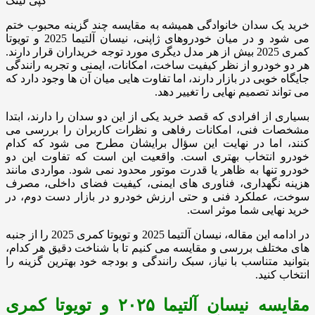
کپی لینک
خرید یک سدان خانوادگی همیشه به مقایسه چند گزینه محبوب ختم
می شود و در میان خودروهای ژاپنی، نیسان آلتیما 2025 و تویوتا
کمری 2025 بیش از هر مدل دیگری مورد توجه خریداران قرار دارند.
هر دو خودرو از نظر کیفیت ساخت، امکانات، ایمنی و تجربه رانندگی
جایگاه خوبی در بازار دارند، اما تفاوت هایی میان آن ها وجود دارد که
می تواند تصمیم نهایی را تغییر دهد.
بسیاری از افرادی که قصد خرید یکی از این دو سدان را دارند، ابتدا
مشخصات فنی، امکانات رفاهی و نظرات کاربران را بررسی می
کنند، اما در نهایت این سؤال برایشان مطرح می شود که کدام
خودرو انتخاب بهتری است. واقعیت این است که تفاوت این دو
خودرو تنها به ظاهر یا قدرت موتور محدود نمی شود. مواردی مانند
هزینه نگهداری، فناوری های ایمنی، کیفیت فضای داخلی، مصرف
سوخت، عملکرد فنی و حتی ارزش خودرو در بازار دست دوم، در
خرید نهایی شما موثر است.
در ادامه این مقاله، نیسان آلتیما 2025 و تویوتا کمری 2025 را از جنبه
های مختلف بررسی و مقایسه می کنیم تا با شناخت دقیق هر کدام،
بتوانید متناسب با نیاز، سبک رانندگی و بودجه خود بهترین گزینه را
انتخاب کنید.
مقایسه نیسان آلتیما ۲۰۲۵ و تویوتا کمری