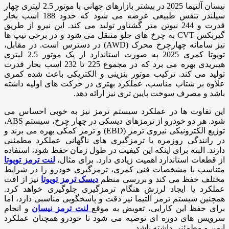
نیسان آلتیما 2025 در بیشتر بازارهای جهانی با موتور 2.5 لیتری چهار
سیلندر تنفس طبیعی عرضه می شود که حدود 188 اسب بخار
قدرت و 244 نیوتن متر گشتاور تولید می کند. این نیرو از طریق
گیربکس CVT به چرخ های جلو منتقل می شود و در برخی تیپ ها
نیز سامانه چهارچرخ محرک (AWD) در دسترس است. در مقابل،
تویوتا کمری 2025 به صورت استاندارد از یک موتور 2.5 لیتری
هیبریدی بهره می برد که در مجموع 225 تا 232 اسب بخار قدرت
تولید می کند. ترکیب موتور بنزینی و الکتریکی باعث شده کمری
علاوه بر شتاب مناسب، عملکرد بهتری در حرکت های اولیه داشته
باشد و مصرف سوخت پایین تری نیز ارائه دهد.
این تفاوت ها در عملکرد سیستم ترمز نیز به خوبی احساس می
شود. هر دو خودرو از ترمزهای دیسکی در چهار چرخ، سیستم ABS،
توزیع الکترونیکی نیروی ترمز (EBD) و ترمز کمکی بهره می برند و
در رانندگی روزمره یا ترمزگیری های ناگهانی عملکرد مطمئنی
دارند. البته برای اینکه این کیفیت در طول زمان حفظ شود، استفاده
از قطعات استاندارد اهمیت زیادی دارد. برای مثال،
لنت ترمز تویوتا
متناسب با مشخصات فنی کمری، ترمزگیری خودرو را در شرایط
مختلف حفظ می کند و بررسی منظم
دیسک ترمز تویوتا
نیز از افت
عملکرد یا ایجاد لرزش هنگام ترمزگیری جلوگیری خواهد کرد.
همچنین سیستم ترمز آلتیما نیز دقت و پاسخگویی مناسبی دارد، اما
برای حفظ این کارایی، تعویض به موقع
لنت ترمز نیسان
و انجام
سرویس های دوره ای توصیه می شود تا خودرو همچنان عملکرد
ایمن و مطمئنی داشته باشد.