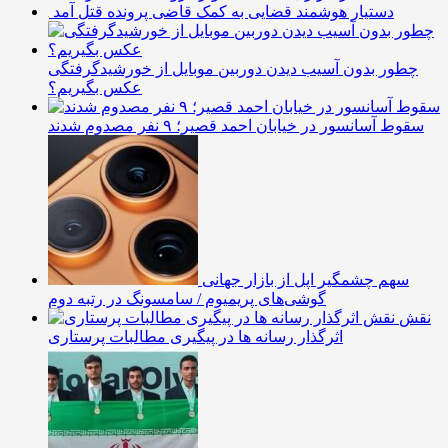
دستیار هوشمند قضایی به کمک قاضی پرونده قتل آمد
چطور بدون آسیب دیدن دوربین موبایل از خورشیدگرفتگی
عکس بگیریم؟
سقوط آسانسور در خیابان احمد قصیر؛ ۹ نفر مصدوم شدند
سهم چشمگیر اپل از بازار جهانی
گوشی‌های پریمیوم / سامسونگ در رتبه دوم
نقش
اثرگذار رسانه ها در پیگیری مطالبات پرستاری