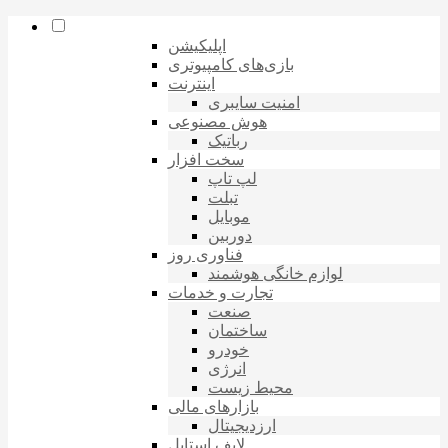
اپلیکیشن
بازی‌های کامپیوتری
اینترنت
امنیت سایبری
هوش مصنوعی
رباتیک
سخت افزار
لپ تاپ
تبلت
موبایل
دوربین
فناوری روز
لوازم خانگی هوشمند
تجارت و خدمات
صنعت
ساختمان
خودرو
انرژی
محیط زیست
بازارهای مالی
ارزدیجیتال
لایف استایل