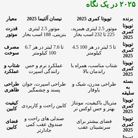
۲۰۲۵ در یک نگاه
برنده
تویوتا کمری 2025
نیسان آلتیما 2025
معیار
تویوتا
موتور 2.5 لیتری هیبرید،
موتور 2.5 لیتری
قدرت
کمری
225 تا 232 اسب بخار
بنزینی، 188 اسب بخار
موتور
2025
تویوتا
4.5 تا 5 لیتر در هر 100
6.7 تا 7.6 لیتر در هر
مصرف
کمری
کیلومتر
100 کیلومتر
سوخت
2025
تویوتا
شتاب مناسب، همراه با
عملکرد نرم و حس
شتاب و
کمری
راندمان بالا
رانندگی اسپرت
عملکرد
2025
بسته
طراحی مدرن، شیک و
طراحی اسپرت، جوان
طراحی
به
باوقار
پسند و چشمگیر
ظاهری
سلیقه
تویوتا
متریال باکیفیت، مونتاژ
کیفیت
کابین راحت و کاربردی
کمری
بهتر و حس لوکس تر
کابین
2025
تویوتا
صندلی های راحت و
فضای بیشتر برای
فضای
کمری
صندوق عقب کمی
سرنشینان عقب
کابین
2025
جادارتر
تویوتا