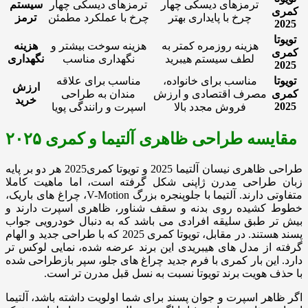
ترمزهای دیسکی چهار
ترمزهای دیسکی چهار
سیستم
کمری
چرخ با پایداری بهتر
چرخ با عملکرد مطمئن
ترمز
2025
تویوتا
هزینه روزمره کمتر به
هزینه سوخت بیشتر و
هزینه
کمری
لطف سیستم هیبرید
نگهداری مناسب
نگهداری
2025
تویوتا
مناسب برای خانواده،
مناسب برای علاقه
ارزش
کمری
مصرف اقتصادی و ارزش
مندان به طراحی
خرید
2025
فروش مجدد بالا
اسپرت و رانندگی پویا
مقایسه طراحی ظاهری آلتیما و کمری ۲۰۲۵
طراحی ظاهری نیسان آلتیما 2025 و تویوتا کمری2025 هر دو بر پایه
زبان طراحی مدرن ژاپنی شکل گرفته است، اما ماهیت کاملا
متفاوتی دارند. آلتیما با جلوپنجره بزرگ V-Motion، چراغ های باریک،
خطوط کشیده روی بدنه و سقف شناور، ظاهری اسپرت دارند و
بیش تر طبق سلیقه افرادی می باشد که به دنبال خودرویی جواب
پسند هستند. در مقابل، تویوتا کمری 2025 که با طراحی جدید و الهام
گرفته از مدل های هیبریدی این برند عرضه شده، نمایی لوکس تر
دارد. این بار کمری با فرم جدید چراغ های جلو، سپر بازطراحی شده
با حذف هویت برند تویوتا نسبت به نسل قبل مدرن تر است.
اگر ظاهر اسپرت و جوان پسند برای شما اولویت داشته باشد، آلتیما