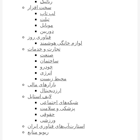
رباتیک
سخت افزار
لپ تاپ
تبلت
موبایل
دوربین
فناوری روز
لوازم خانگی هوشمند
تجارت و خدمات
صنعت
ساختمان
خودرو
انرژی
محیط زیست
بازارهای مالی
ارزدیجیتال
لایف استایل
شبکه‌های اجتماعی
پزشکی و سلامت
حقوقی
ورزشی
استارت‌آپ‌های فناوری ایران
ریویو منابع