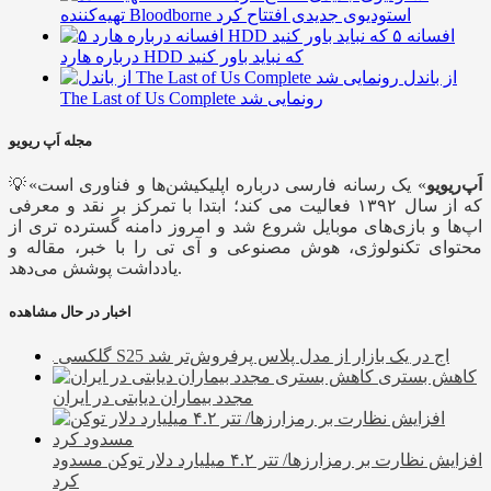
تهیه‌کننده Bloodborne استودیوی جدیدی افتتاح کرد
۵ افسانه
درباره هارد HDD که نباید باور کنید
از باندل
The Last of Us Complete رونمایی شد
مجله اَپ ریویو
اَپ‌ریویو
» یک رسانه فارسی درباره اپلیکیشن‌ها و فناوری است
💡«
که از سال ۱۳۹۲ فعالیت می کند؛ ابتدا با تمرکز بر نقد و معرفی
اپ‌ها و بازی‌های موبایل شروع شد و امروز دامنه گسترده تری از
محتوای تکنولوژی، هوش مصنوعی و آی تی را با خبر، مقاله و
یادداشت پوشش می‌دهد.
اخبار در حال مشاهده
گلکسی S25 اج در یک بازار از مدل پلاس پرفروش‌تر شد
کاهش بستری
مجدد بیماران دیابتی در ایران
افزایش نظارت بر رمزارزها/ تتر ۴.۲ میلیارد دلار توکن مسدود
کرد