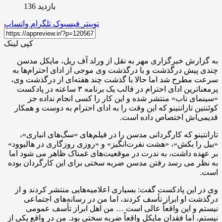
بازدید 136
توییتر
فیسبوک
تلگرام
واتساپ
کپی لینک
به گزارش خبرگزاری مهر به نقل از ورلد آف ریل، مایکل مدسن
چندی پیش درگذشت و با درگذشت وی موجی از ادای احترام‌ها به
سرعت مطرح شد اما حالا با گذشت چند هفته‌ای از درگذشت وی،
پرمعناترین ادای احترام در قالب یک برنامه ۳ ساعته در پادکست
«سینمای ناب» منتشر شده و این کار را کسی انجام نداده جز
کوئنتین تارانتینو که این وقت را به ادای احترام به دوست و همکار
قدیمی‌اش اختصاص داده است.
تارانتینو که کارگردانی مدسن را در فیلم‌های «سگ‌های انباری»،
«بیل را بکش»، «هشت نفرت‌انگیز» و «روزی روزگاری در هالیوود»
بر عهده داشت، به ندرت در موقعیت‌های غمناک ظاهر می شود اما
به نظر می رسد رفتن مدسن ضربه سختی برای این کارگردان بوده
است.
وی در این پادکست گفت: بسیاری اعلامیه‌هایی منتشر کردند و از
درگذشت او ابراز تأسف کردند، اما من در رسانه‌های اجتماعی
نیستم و این واقعاً عالی است … من اهل ابراز تأسف عمومی
نیستم، اما فقدان مایکل واقعاً ضربه سختی بود. من در واقع یکی از