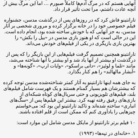
آنهایی هستم که در مرگ آدم‌ها کاملاً صبورم … اما این مرگ بیش از
آنچه عادت داشتم، مرا تحت تأثیر قرار داد.
تارانتینو فاش کرد که در روزهای پس از درگذشت مدسن، جشنواره
فیلم خصوصی خود را در خانه برگزار کرده و مروری شخصی بر آثار
مدسن، به جز آنهایی که با خودش ساخته شده بود، انجام داده است.
این در حالی است که او هنوز بازی مدسن در «بیل را بکش» را
بهترین بازی بازیگری در یکی از فیلم‌های خودش می‌داند.
تارانتینو همچنین تصمیم گرفت فیلم‌هایی از این بازیگر را که پس از
درگذشت او بیشتر از آنها یاد شد و او بیشتر با آنها شناخته می‌شد،
مانند «تلما و لوئیز»، «دانی براسکو»، «وایات ارپ»، «گونه‌ها» و
«آبشار مالهالند» را هم کنار بگذارد.
به جای همه اینها تارانتینو به آثار کمتر شناخته‌شده مدسن توجه کرده
که بیشترشان هم بسیار گمنام هستند و یک فهرست شامل فیلم‌های
بلند، فیلم‌های تلویزیونی و حتی سریال‌های کوتاه شبکه‌ای از
بازی‌های رفیق رفته تهیه کرد. بیشتر این فیلم‌ها پس از «سگ‌های
انباری» ساخته شده‌اند و تاکید تارانتینو این بود که: می‌خواستم
چیزهایی را یادآوری کنم که ممکن است از قلم افتاده باشند.
۱۰ فیلم برتر تارانتینو از مایکل مدسن شامل این موارد است:
۱. «خانه‌ای در تپه‌ها» (۱۹۹۳)