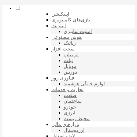
اپلیکیشن
بازی‌های کامپیوتری
اینترنت
امنیت سایبری
هوش مصنوعی
رباتیک
سخت افزار
لپ تاپ
تبلت
موبایل
دوربین
فناوری روز
لوازم خانگی هوشمند
تجارت و خدمات
صنعت
ساختمان
خودرو
انرژی
محیط زیست
بازارهای مالی
ارزدیجیتال
لایف استایل