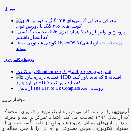
موبایل
معرفی
گوشی‌های ۲۵۶ گیگ با دوربین قوی
ضخامت گلکسی S26 پرو، اج و اولترا لو رفت؛ همان‌چیزی
که انتظار داشتیم
۸ گوشی شیائومی به HyperOS 3 (نسخه آزمایشی) آپدیت
شدند
بازی‌های کامپیوتری
تهیه‌کننده Bloodborne استودیوی جدیدی افتتاح کرد
۵ افسانه
درباره هارد HDD که نباید باور کنید
از باندل The Last of Us Complete رونمایی شد
مجله اَپ ریویو
اَپ‌ریویو
» یک رسانه فارسی درباره اپلیکیشن‌ها و فناوری است
💡«
که از سال ۱۳۹۲ فعالیت می کند؛ ابتدا با تمرکز بر نقد و معرفی
اپ‌ها و بازی‌های موبایل شروع شد و امروز دامنه گسترده تری از
محتوای تکنولوژی، هوش مصنوعی و آی تی را با خبر، مقاله و