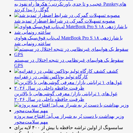
عجیب و تا حدی باورنکردنی؛ هکرها راه نفوذ به Passkeyهای
گوگل را پیدا کردند
مصوبه تسهیلات گمرکی در شرایط اضطرار تمدید شد
لپ‌تاپ فوق‌سبک هواوی MateBook Pro S با شارژدهی ۱۸
ساعته رونمایی شد
سقوط یک هواپیمای غیرنظامی در نتیجه اختلال در سیستم‌
GPS
کشف
کارگاه تولید بوتاکس تقلبی در زعفرانیه
غول‌های ۱ ترابایتی بازار/ معرفی گوشی‌هایی با بالاترین
ظرفیت حافظه داخلی در سال ۲۰۲۶
وزیر بهداشت با دست پُر به شیراز می‌آید؛ افتتاح سه پروژه
مهم سلامت‌محور
سامسونگ از اولین تراشه حافظه با بیش از ۴۰۰ لایه برای