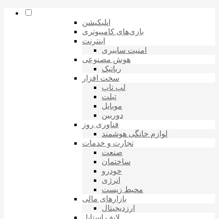
اپلیکیشن
بازی‌های کامپیوتری
اینترنت
امنیت سایبری
هوش مصنوعی
رباتیک
سخت افزار
لپ تاپ
تبلت
موبایل
دوربین
فناوری روز
لوازم خانگی هوشمند
تجارت و خدمات
صنعت
ساختمان
خودرو
انرژی
محیط زیست
بازارهای مالی
ارزدیجیتال
لایف استایل