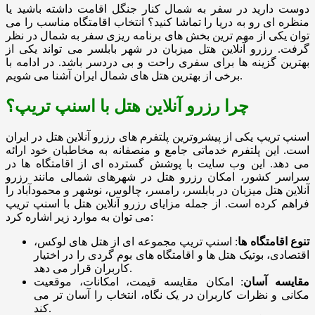
دوست دارید در سفر به شمال کنار جنگل اقامت داشته باشید یا
منظره ای رو به دریا را تماشا کنید؟ انتخاب اقامتگاه مناسب را می
توان یکی از مهم ترین بخش های برنامه ریزی سفر به شمال در نظر
گرفت. رزرو آنلاین هتل میزبان در شهر بابلسر می تواند یکی از
بهترین گزینه ها برای سفری راحت و بی دردسر باشد. در ادامه با
برخی از بهترین هتل های شمال ایران آشنا می شویم.
چرا رزرو آنلاین هتل با اسنپ تریپ؟
اسنپ تریپ یکی از پیشروترین پلتفرم های رزرو آنلاین هتل در ایران
است. این پلتفرم خدماتی جامع و منصفانه به مخاطبان خود ارائه
می دهد. این وب سایت با پوشش گسترده ای از اقامتگاه ها در
سراسر کشور، امکان رزرو هتل در شهرهای شمالی مانند رزرو
آنلاین هتل میزبان در بابلسر، رامسر، چالوس، نوشهر و محمودآباد را
فراهم کرده است. از جمله مزایای رزرو آنلاین هتل با اسنپ تریپ
می توان به موارد زیر اشاره کرد:
تنوع اقامتگاه ها
: اسنپ تریپ مجموعه ای از هتل های لوکس،
اقتصادی، بوتیک هتل ها و اقامتگاه های بوم گردی را در اختیار
کاربران قرار می دهد.
مقایسه آسان
: امکان مقایسه قیمت، امکانات، موقعیت
مکانی و نظرات کاربران در یک نگاه، انتخاب را آسان تر می
کند.