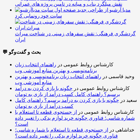
نقش میلگرد بناب و میانه در تامین پروژه های عمرانی
مدیا آرشیو از طراحی جدید
سایت خود رونمایی کرد
گردشگری فرهنگی: نقش سفرهای زمینی در شناخت میراث
ایران
💬 بحث و گفت‌وگو
کارشناس روابط عمومی
در
راهنمای انتخاب زبان
برنامه‌نویسی و بهترین منابع آموزشی وب
وحید قاسمی
در
راهنمای انتخاب زبان برنامه‌نویسی و بهترین
منابع آموزشی وب
کارشناس روابط عمومی
در
چگونه با بازی کردن به درآمد
برسیم؟ راهنمای کامل کسب درآمد از بازی به تومان
سعید
در
چگونه با بازی کردن به درآمد برسیم؟ راهنمای کامل
کسب درآمد از بازی به تومان
کارشناس روابط عمومی
در
از جستجوی قطعه تا استعلام با
شماره شاسی؛ فناوری چگونه خرید لوازم یدکی را تغییر داده
است؟
خداشاهی
در
از جستجوی قطعه تا استعلام با شماره شاسی؛
فناوری چگونه خرید لوازم یدکی را تغییر داده است؟