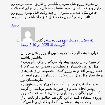
من تجربه رزرو هتل میزبان بابلسر از طریق اسنپ تریپ رو
دارم و واقعاً راضی بودم. فقط یه سوال دارم، برای تعطیلات
خاص مثل عید یا تابستون، از چند وقت قبل بهتره رزرو رو
انجام بدیم؟ چون دفعه قبل اتاق دلخواهم پر شده بود!
پاسخ
گفت:
کارشناس روابط عمومی دیجیتال
آگوست 6, 2025 در 5:10 ب.ظ
خیلی خوشحالیم که تجربه خوبی از رزرو هتل میزبان
بابلسر داشتید.
در مورد زمان رزرو، پیشنهاد می‌کنیم برای ایام پرتردد
مثل نوروز، تابستان و تعطیلات رسمی، حداقل ۳ تا ۴
هفته زودتر اقدام به رزرو کنید، مخصوصاً برای هتل‌های
پرطرفدار مثل هتل هایت خزر، پارسیان آزادی رامسر یا
نارنجستان نور.
مزیت اسنپ تریپ اینه که شما می‌تونید رزروتون رو
زودتر انجام بدید و در صورت تغییر برنامه، از گزینه
کنسلی رایگان (در بسیاری از هتل‌ها تا ساعت ۱۴ روز
ورود) استفاده کنید. با این کار، هم خیالتون از بابت اتاق
راحت میشه و هم ریسک لغو کاهش پیدا می‌کنه.