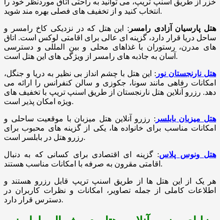
خزر از طریق اسنپ تریپ، می توانید به راحتی اتاق موردنظر خود را
انتخاب کنید و از تخفیف های فصلی بهره مند شوید.
هتل پارسیان آزادی رامسر
: این هتل که در نزدیکی کاخ رامسر و
ساحل دریا قرار دارد، گزینه ای عالی برای اقامتی لوکس است. اتاق
های مدرن، رستوران با غذاهای محلی و بین المللی و دسترسی
آسان به جاذبه های رامسر از ویژگی های این هتل است.
هتل نارنجستان نور
: این هتل با چشم انداز بی نظیر به دریا و جنگل،
امکانات رفاهی مانند سونا، جکوزی و سالن کنفرانس را ارائه می
دهد. رزرو آنلاین هتل نارنجستان از طریق اسنپ تریپ با تخفیف های
ویژه امکان پذیر است.
هتل میزبان بابلسر
: رزرو آنلاین هتل میزبان با موقعیت ساحلی و
امکانات مناسب برای خانواده ها، یکی از گزینه های محبوب برای
رزرو هتل در بابلسر است.
هتل ونوس پلاس
: گزینه ای اقتصادی برای کسانی که به دنبال
اقامتی مقرون به صرفه با امکانات مناسب هستند.
هر یک از این هتل ها از طریق اسنپ تریپ قابل رزرو هستند و
اطلاعات کاملی از جمله تصاویر، امکانات و نظرات کاربران در
دسترس قرار دارد.