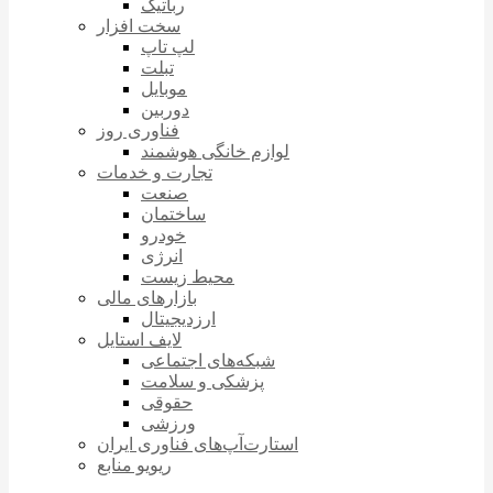
رباتیک
سخت افزار
لپ تاپ
تبلت
موبایل
دوربین
فناوری روز
لوازم خانگی هوشمند
تجارت و خدمات
صنعت
ساختمان
خودرو
انرژی
محیط زیست
بازارهای مالی
ارزدیجیتال
لایف استایل
شبکه‌های اجتماعی
پزشکی و سلامت
حقوقی
ورزشی
استارت‌آپ‌های فناوری ایران
ریویو منابع