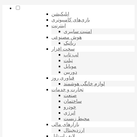
اپلیکیشن
بازی‌های کامپیوتری
اینترنت
امنیت سایبری
هوش مصنوعی
رباتیک
سخت افزار
لپ تاپ
تبلت
موبایل
دوربین
فناوری روز
لوازم خانگی هوشمند
تجارت و خدمات
صنعت
ساختمان
خودرو
انرژی
محیط زیست
بازارهای مالی
ارزدیجیتال
لایف استایل