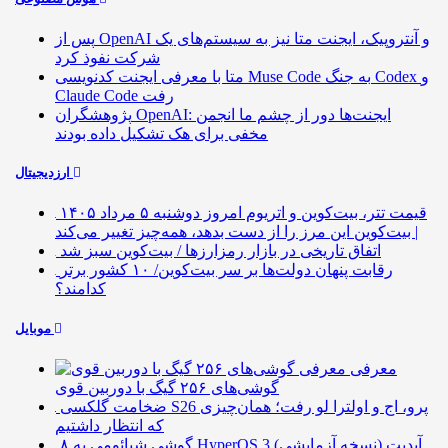
پس از OpenAI و آنتروپیک، ایجنت متا نیز به سیستم‌های یک
شرکت نفوذ کرد
متا با معرفی ایجنت کدنویسی Muse Code به جنگ Codex و
Claude Code رفت
پژوهشگران OpenAI: ایجنت‌ها دور از چشم ما انجمن
مخفی برای هک تشکیل داده بودند
ارزدیجیتال
قیمت تتر، بیت‌کوین و اتریوم امروز دوشنبه ۵ مرداد ۱۴۰۵
| بیت‌کوین این مرز را از دست بدهد، همه‌چیز تغییر می‌کند
اتفاق تاریخی در بازار رمزارزها / بیت‌کوین سبز شد
رقابت پنهان دولت‌ها بر سر بیت‌کوین/ ۱۰ کشور برتر
کدامند؟
موبایل
معرفی
گوشی‌های ۲۵۶ گیگ با دوربین قوی
ضخامت گلکسی S26 پرو، اج و اولترا لو رفت؛ همان‌چیزی
که انتظار داشتیم
۸ گوشی شیائومی به HyperOS 3 (نسخه آزمایشی) آپدیت