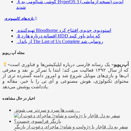
۸ گوشی شیائومی به HyperOS 3 (نسخه آزمایشی) آپدیت
شدند
بازی‌های کامپیوتری
تهیه‌کننده Bloodborne استودیوی جدیدی افتتاح کرد
۵ افسانه درباره هارد HDD که نباید باور کنید
از باندل The Last of Us Complete رونمایی شد
مجله اَپ ریویو
اَپ‌ریویو
» یک رسانه فارسی درباره اپلیکیشن‌ها و فناوری است
«
که از سال ۱۳۹۲ فعالیت می کند؛ ابتدا با تمرکز بر نقد و معرفی
اپ‌ها و بازی‌های موبایل شروع شد و امروز دامنه گسترده تری از
محتوای تکنولوژی، هوش مصنوعی و آی تی را با خبر، مقاله و
یادداشت پوشش می‌دهد.
اخبار در حال مشاهده
شب ها سرد و سردتر می شوند …
سفر به دل قاجار با «ژولیت و شاه»؛ ماجرای دعوت از ‌بازیگر