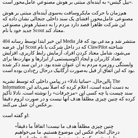
«بیل گیتس» به آینده‌ای مبتنی بر هوش مصنوعیِ عامل‌محور است.
هم‌زمان با حرکت مایکروسافت به‌سوی آینده‌ای مبتنی بر هوش
مصنوعی عامل‌محور، افشای یک سند داخلی جنجالی نشان داده که
این شرکت ظاهراً قصد دارد مردم را به دستیار هوش مصنوعی
جدید خود با نام Scout معتاد کند.
این خبر ابتدا توسط رسانه 404 Media منتشر شد و مدعی بود که فاز
اول عرضه Scout که در داخل شرکت با نام ClawPilot شناخته
می‌شود، شامل معتاد کردن افراد، آزمایش رابط کاربری، افزایش
تعداد کاربران و ایجاد اکوسیستمی از ابزارها و مهارت‌ها برای
وابستگی روزمره مردم به آن عنوان شده بود. در این سند ذکر شده
بود که این اتفاق از قبل به‌صورت ارگانیک درحال رخ‌دادن بوده است.
بااین‌حال، «ساتیا نادلا» در پیامی داخلی که توسط نشریه The
Information به دست آمده است، اعلام کرده که اصلاً نمی‌داند این
سند چیست یا چه کسی این «مزخرفات» را نوشته است. نادلا تأکید
کرده که چنین چیزی مطلقاً هدف آنها نیست و در صورت لزوم دقیقاً
برعکس آن عمل می‌کنند.
او گفته است:
«چنین چیزی مطلقاً هدف ما نیست! اتفاقاً ما دقیقاً
درحال انجام عکس این موضوع هستیم. ما می‌خواهیم
مطمئن شویم که هوش مصنوعی به تلاش‌های انسانی