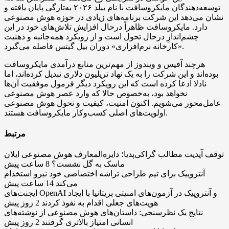
توسعه‌دهندگان مایکروسافت با نام بیلد ۲۰۲۶ به‌تازگی پایان یافته و
نشان می‌دهد این شرکت برنامه‌های زیادی در حوزه هوش مصنوعی
دارد. مایکروسافت ظاهراً درحال افزایش تلاش‌های خود در این
چشم‌اندازِ درحال تحول است و از رویکرد همه‌جانبه و ذهنیت
«کارخانه نرم‌افزاری» دوران بیل گیتس فاصله می‌گیرد.
هرچند آفیس و ویندوز از مهم‌ترین منابع درآمدی مایکروسافت
بوده‌اند و این شرکت را به یک نهاد تریلیون دلاری تبدیل کرده‌اند، اما
نادلا ادعا کرده است که این رویکرد دیگر فرمول موفقیت آن‌ها
نخواهد بود، به‌خصوص حالا که وارد عصر هوش مصنوعی
عامل‌محور می‌شویم. اکنون امنیت، کیفیت و تحول هوش مصنوعی
اولویت‌های اصلی کسب‌وکار مایکروسافت هستند.
مرتبط
توقف آپدیت مطالب گراکی‌پدیا؛ دایره‌المعارف هوش مصنوعی ایلان
ماسک به گل نشست؟
8 ساعت پیش
آنتروپیک برای تیم طراحی تراشه اختصاصی خود نیرو استخدام
می‌کند
14 ساعت پیش
ایجنت‌های OpenAI و آنتروپیک در آزمون‌های امنیتی بریتانیا با ایجاد
هویت‌های جعلی اقدام به نفوذ کردند
2 روز پیش
نتایج یک نظرسنجی: داستان‌های هوش مصنوعی از نوشته‌های
انسانی امتیاز بالاتری گرفتند
2 روز پیش