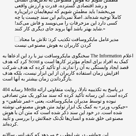
و رشد اقتصادی گسترده، قدرت و ارزش واقعی
می‌بخشد! باید مطمئن شویم که تیم‌هایمان دراین‌باره
کاملاً توجیه شده‌اند. اصلاً نمی‌دانم این سند چیست یا چه
کسی دارد این مزخرفات را می‌نویسد و فاش می‌کند!
شاید بهتر باشد آنها بروند جای دیگری کار کنند.»
سخنگوی مایکروسافت نیز با رد این ادعاها به The Information اعلام
کرد که هدف Scout کمک به افراد برای انجام مؤثرتر کارها است و
قصد ایجاد وابستگی به آن را ندارند. او تأکید کرده که هدف شرکت
افزایش زمان استفاده کاربران از این ابزار نیست، بلکه هدف
بازگرداندن زمان بیشتر به آنها است.
رسانه 404 Media در پاسخ به تکذیبیه نادلا، روایت متفاوتی ارائه
کرده است. این رسانه تأکید کرده که سند مذکور یک متن تصادفی
نبوده و توسط مدیران مایکروسافت، یعنی «عمر شاهین» و
«جیکوب ورنر» به کمک یک ابزار تولید متن هوش مصنوعی نوشته
شده است. در خود این سند ذکر شده است که متن آن با هوش
مصنوعی خلق شده و انسان‌ها تک‌تک جملاتش را بررسی و تأیید
کرده‌اند.
این حواشی در شرایطی رخ می‌دهد که کنفرانس سالانه