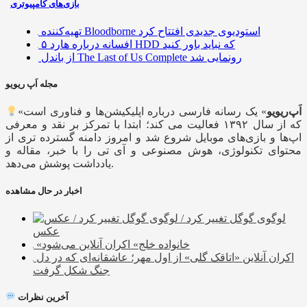
بازی‌های کامپیوتری
تهیه‌کننده Bloodborne استودیوی جدیدی افتتاح کرد
۵ افسانه درباره هارد HDD که نباید باور کنید
از باندل The Last of Us Complete رونمایی شد
مجله اَپ ریویو
اَپ‌ریویو
» یک رسانه فارسی درباره اپلیکیشن‌ها و فناوری است
«
که از سال ۱۳۹۲ فعالیت می کند؛ ابتدا با تمرکز بر نقد و معرفی
اپ‌ها و بازی‌های موبایل شروع شد و امروز دامنه گسترده تری از
محتوای تکنولوژی، هوش مصنوعی و آی تی را با خبر، مقاله و
یادداشت پوشش می‌دهد.
اخبار در حال مشاهده
لوگوی گوگل تغییر کرد /
عکس
«خانواده خلج» اکران آنلاین می‌شود
اکران آنلاین «اتاقک گلی» از اول مهر؛ عاشقانه‌ای که در دل
جنگ شکل گرفت
آخرین نظرات