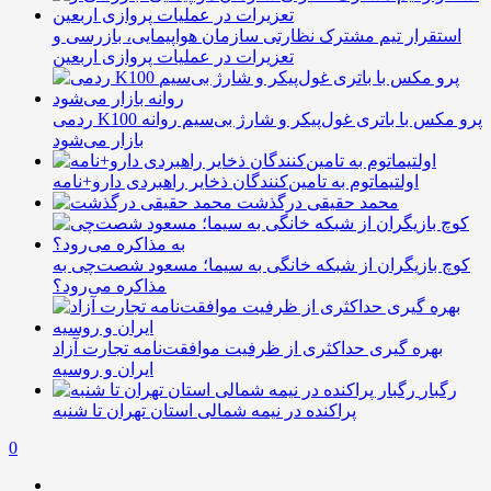
استقرار تیم مشترک نظارتی سازمان هواپیمایی، بازرسی و
تعزیرات در عملیات پروازی اربعین
ردمی K100 پرو مکس با باتری غول‌پیکر و شارژ بی‌سیم روانه
بازار می‌شود
اولتیماتوم به تامین‌کنندگان ذخایر راهبردی دارو+نامه
محمد حقیقی درگذشت
کوچ بازیگران از شبکه خانگی به سیما؛ مسعود شصت‌چی به
مذاکره می‌رود؟
بهره گیری حداکثری از ظرفیت موافقت‌نامه تجارت آزاد
ایران و روسیه
رگبار
پراکنده در نیمه شمالی استان تهران تا شنبه
0