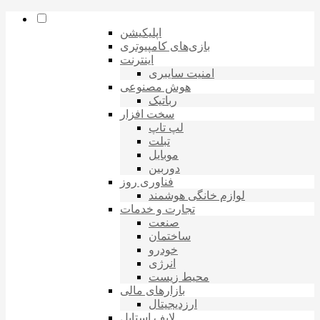
اپلیکیشن
بازی‌های کامپیوتری
اینترنت
امنیت سایبری
هوش مصنوعی
رباتیک
سخت افزار
لپ تاپ
تبلت
موبایل
دوربین
فناوری روز
لوازم خانگی هوشمند
تجارت و خدمات
صنعت
ساختمان
خودرو
انرژی
محیط زیست
بازارهای مالی
ارزدیجیتال
لایف استایل