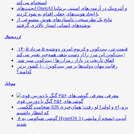
استخدام می‌کند
ایجنت‌های OpenAI و آنتروپیک در آزمون‌های امنیتی بریتانیا
با ایجاد هویت‌های جعلی اقدام به نفوذ کردند
نتایج یک نظرسنجی: داستان‌های هوش مصنوعی از
نوشته‌های انسانی امتیاز بالاتری گرفتند
ارزدیجیتال
قیمت تتر، بیت‌کوین و اتریوم امروز دوشنبه ۵ مرداد ۱۴۰۵
| بیت‌کوین این مرز را از دست بدهد، همه‌چیز تغییر می‌کند
اتفاق تاریخی در بازار رمزارزها / بیت‌کوین سبز شد
رقابت پنهان دولت‌ها بر سر بیت‌کوین/ ۱۰ کشور برتر
کدامند؟
موبایل
معرفی
گوشی‌های ۲۵۶ گیگ با دوربین قوی
ضخامت گلکسی S26 پرو، اج و اولترا لو رفت؛ همان‌چیزی
که انتظار داشتیم
۸ گوشی شیائومی به HyperOS 3 (نسخه آزمایشی) آپدیت
شدند