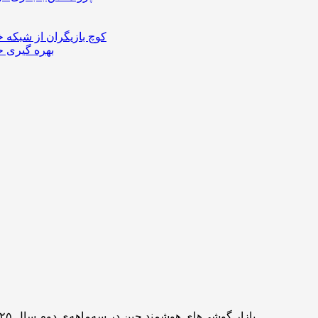
کوچ بازیگران از شبکه 
بهره گیری ح