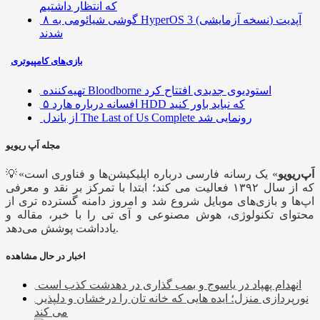
که انتظار داشتیم
۸ گوشی شیائومی به HyperOS 3 (نسخه آزمایشی) آپدیت
شدند
بازی‌های کامپیوتری
تهیه‌کننده Bloodborne استودیوی جدیدی افتتاح کرد
۵ افسانه درباره هارد HDD که نباید باور کنید
از باندل The Last of Us Complete رونمایی شد
مجله اَپ ریویو
اَپ‌ریویو
» یک رسانه فارسی درباره اپلیکیشن‌ها و فناوری است
💡«
که از سال ۱۳۹۲ فعالیت می کند؛ ابتدا با تمرکز بر نقد و معرفی
اپ‌ها و بازی‌های موبایل شروع شد و امروز دامنه گسترده تری از
محتوای تکنولوژی، هوش مصنوعی و آی تی را با خبر، مقاله و
یادداشت پوشش می‌دهد.
اخبار در حال مشاهده
انهدام پهپاد در یاسوج و بمب گذاری در دهدشت کذب است
نورپردازی منزل؛ ایده هایی که خانه تان را درخشان و دلپذیر
می کند