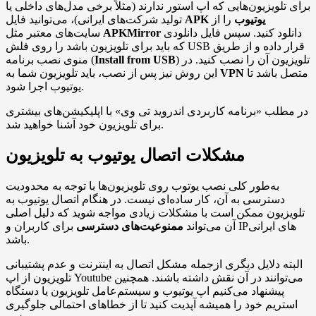
برای تلویزیون‌هایی که اپ استور ندارند (مثلاً برخی مدل‌های داخلی یا
APK یوتیوب
را از
تولید شرکت‌های ایرانی)، می‌توانید فایل
دانلود کنید. سپس فایل دانلودی
APKMirror
سایت‌های معتبر مثل
که باید برای تلویزیون باشد را روی فلش USB قرار داده و از طریق
) تلویزیون آن را نصب کنید. در
Install from USB
منوی نصب برنامه (
متصل باشد تا
VPN
این روش نیز پس از نصب، باید تلویزیون شما به
یوتیوب اجرا شود.
در مطلب «برنامه کاربردی اندروید تی وی» با اپلیکیشن‌های بیشتری
برای تلویزیون خود آشنا خواهید شد.
مشکلات اتصال یوتیوب به تلویزیون
به‌طور کلی نصب یوتوب روی تلویزیون‌ها با توجه به محدودیت
دسترسی به آن، کار ساده‌ای نیست. در هنگام اتصال یوتیوب به
تلویزیون ممکن است با مشکلات زیادی مواجه شوید که دلیل اصلی
آن می‌تواند
ممنوعیت‌های دسترسی
برای کاربران و IPهای ایرانی
باشد.
البته دلایل دیگری ازجمله مشکل اتصال به اینترنت و عدم پشتیبانی
تلویزیون از اپ Youtube می‌توانند در آن نقش داشته باشند. همچنین
پیشنهاد می‌کنیم اپ یوتیوب و سیستم‌عامل تلویزیون یا دستگاه
استریم خود را همیشه آپدیت کنید تا از خطاهای احتمالی جلوگیری