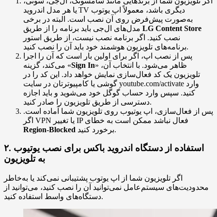
اگر تلویزیون شما از برندهایی مانند سامسونگ، ال‌جی، سونی،
یا هر مدل اندروید TV دیگری باشد، معمولاً اپ یوتوب
به‌صورت پیش‌فرض روی آن نصب است. البته در برخی
LG Content Store
مدل‌های ال‌جی باید برنامه را از طریق
نصب کنید. اگر برنامه نصب نیست، از طریق استور
برنامه‌های تلویزیون هوشمند خود باید آن را نصب کنید.
پس از نصب اپ، اگر برای اولین بار است که آن را اجرا
» ظاهر می‌شود. با انتخاب آن،
Sign In
می‌کند، گزینه «
تلویزیون یک کد فعال‌سازی نمایش خواهد داد. این کد را در
گوشی یا کامپیوترتان در سایت youtube.com/activate وارد
کنید. سپس وارد حساب گوگل خود می‌شوید و باید اجازه
دسترسی از طریق تلویزیون را صادر کنید.
پس از فعال‌سازی، اپ یوتیوب روی تلویزیون شما آماده است.
اگر VPN یا تغییر IP فعال نباشد ممکن است به خطای
برخورد کنید.
Region‌‑Blocked
۲. استفاده از دستگاه اندروید باکس برای نصب یوتیوب
به تلویزیون
اگر تلویزیون شما از اپ یوتوب پشتیبانی نمی‌کند یا به‌خاطر
محدودیت‌های سیستم‌عامل نمی‌توانید آن را نصب کنید، می‌توانید از
دستگاه‌های واسط استفاده کنید.