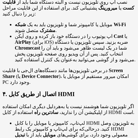
نصب اپ روی تلویزیون نیست و البته دستگاه شما باید از
قابلیت
کست
یا
میرورینگ
پشتیبانی کند. برای استفاده از این قابلیت مراحل
زیر را دنبال کنید:
موبایل یا کامپیوتر شما و تلویزیون باید به یک
شبکه Wi‑Fi
متصل شوند.
مشترک
یا
Cast
اپ یوتیوب را در دستگاه خود باز کرده و روی آیکن
(برای iOS) ضربه بزنید. سپس تلویزیون یا دستگاه
AirPlay
شما در یک لیست ظاهر می‌شود و باید آن را
Chromecast
انتخاب کنید. پس از آن ویدیو روی صفحه تلویزیون پخش
می‌شود و از گوشی می‌توانید به‌‌عنوان یک کنترل استفاده کنید.
Screen
در برخی تلویزیون‌ها مانند دستگاه‌های ال‌جی با قابلیت
)، امکان میرور مستقیم از موبایل یا
Connector
Device
(یا
Share
PC وجود دارد.
۴. اتصال از طریق کابل HDMI
اگر تلویزیون شما هوشمند نیست یا به‌هردلیل دیگری امکان استفاده
استفاده از کابل HDMI است.
از اپلیکیشن آن را ندارید،
ساد‌ترین راه
لپ‌تاپ، کامپیوتر یا موبایل را با کابل HDMI به تلویزیون وصل
کنید. درحالی‌که برای لپ‌تاپ و کامپیوتر یک رابط HDMI
معمولی وجود دارد، برای گوشی‌های
موبایل
باید از با
تبدیل