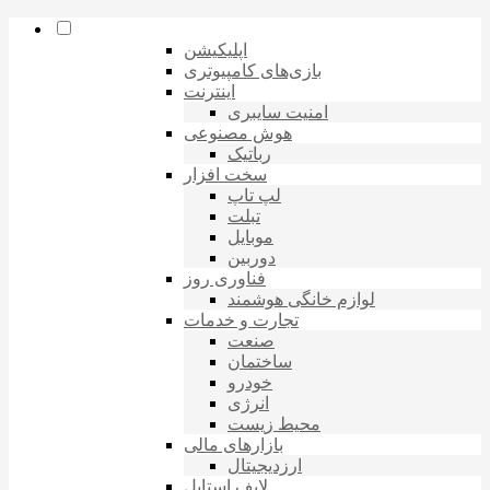
اپلیکیشن
بازی‌های کامپیوتری
اینترنت
امنیت سایبری
هوش مصنوعی
رباتیک
سخت افزار
لپ تاپ
تبلت
موبایل
دوربین
فناوری روز
لوازم خانگی هوشمند
تجارت و خدمات
صنعت
ساختمان
خودرو
انرژی
محیط زیست
بازارهای مالی
ارزدیجیتال
لایف استایل