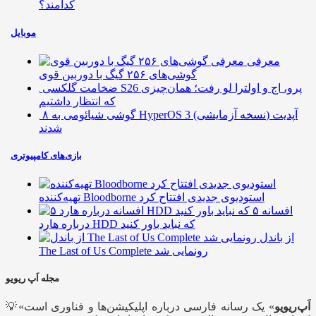
کدامند؟
موبایل
معرفی
گوشی‌های ۲۵۶ گیگ با دوربین قوی
ضخامت گلکسی S26 پرو، اج و اولترا لو رفت؛ همان‌چیزی
که انتظار داشتیم
۸ گوشی شیائومی به HyperOS 3 (نسخه آزمایشی) آپدیت
شدند
بازی‌های کامپیوتری
تهیه‌کننده Bloodborne استودیوی جدیدی افتتاح کرد
۵ افسانه
درباره هارد HDD که نباید باور کنید
از باندل
The Last of Us Complete رونمایی شد
مجله اَپ ریویو
اَپ‌ریویو
» یک رسانه فارسی درباره اپلیکیشن‌ها و فناوری است
💡«