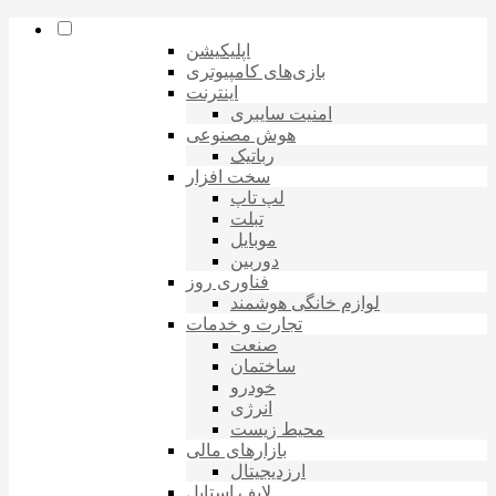
اپلیکیشن
بازی‌های کامپیوتری
اینترنت
امنیت سایبری
هوش مصنوعی
رباتیک
سخت افزار
لپ تاپ
تبلت
موبایل
دوربین
فناوری روز
لوازم خانگی هوشمند
تجارت و خدمات
صنعت
ساختمان
خودرو
انرژی
محیط زیست
بازارهای مالی
ارزدیجیتال
لایف استایل