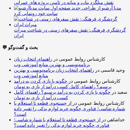
نقش میلگرد بناب و میانه در تامین پروژه های عمرانی
مدیا آرشیو از طراحی جدید
سایت خود رونمایی کرد
گردشگری فرهنگی: نقش سفرهای زمینی در شناخت میراث
ایران
💬 بحث و گفت‌وگو
کارشناس روابط عمومی
در
راهنمای انتخاب زبان
برنامه‌نویسی و بهترین منابع آموزشی وب
وحید قاسمی
در
راهنمای انتخاب زبان برنامه‌نویسی و بهترین
منابع آموزشی وب
کارشناس روابط عمومی
در
چگونه با بازی کردن به درآمد
برسیم؟ راهنمای کامل کسب درآمد از بازی به تومان
سعید
در
چگونه با بازی کردن به درآمد برسیم؟ راهنمای کامل
کسب درآمد از بازی به تومان
کارشناس روابط عمومی
در
از جستجوی قطعه تا استعلام با
شماره شاسی؛ فناوری چگونه خرید لوازم یدکی را تغییر داده
است؟
خداشاهی
در
از جستجوی قطعه تا استعلام با شماره شاسی؛
فناوری چگونه خرید لوازم یدکی را تغییر داده است؟