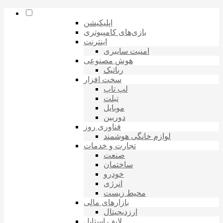
اپلیکیشن
بازی‌های کامپیوتری
اینترنت
امنیت سایبری
هوش مصنوعی
رباتیک
سخت افزار
لپ تاپ
تبلت
موبایل
دوربین
فناوری روز
لوازم خانگی هوشمند
تجارت و خدمات
صنعت
ساختمان
خودرو
انرژی
محیط زیست
بازارهای مالی
ارزدیجیتال
لایف استایل