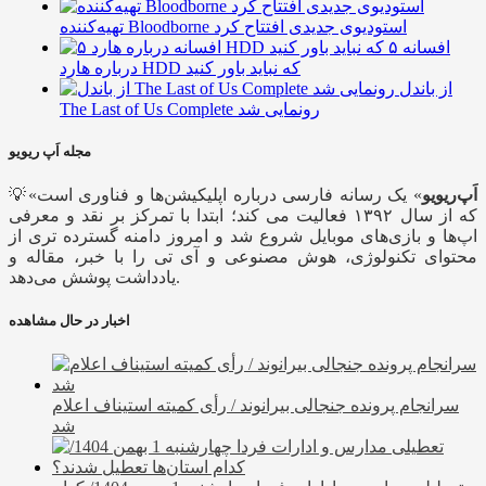
تهیه‌کننده Bloodborne استودیوی جدیدی افتتاح کرد
۵ افسانه
درباره هارد HDD که نباید باور کنید
از باندل
The Last of Us Complete رونمایی شد
مجله اَپ ریویو
اَپ‌ریویو
» یک رسانه فارسی درباره اپلیکیشن‌ها و فناوری است
💡«
که از سال ۱۳۹۲ فعالیت می کند؛ ابتدا با تمرکز بر نقد و معرفی
اپ‌ها و بازی‌های موبایل شروع شد و امروز دامنه گسترده تری از
محتوای تکنولوژی، هوش مصنوعی و آی تی را با خبر، مقاله و
یادداشت پوشش می‌دهد.
اخبار در حال مشاهده
سرانجام پرونده جنجالی بیرانوند / رأی کمیته استیناف اعلام
شد