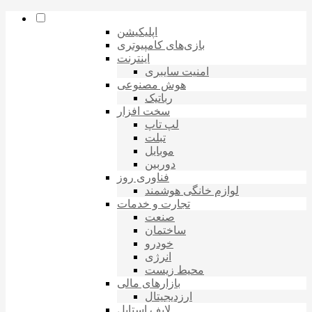
اپلیکیشن
بازی‌های کامپیوتری
اینترنت
امنیت سایبری
هوش مصنوعی
رباتیک
سخت افزار
لپ تاپ
تبلت
موبایل
دوربین
فناوری روز
لوازم خانگی هوشمند
تجارت و خدمات
صنعت
ساختمان
خودرو
انرژی
محیط زیست
بازارهای مالی
ارزدیجیتال
لایف استایل