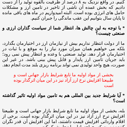
کنیم. در واقع نزدیک به ۸ درصد از ظرفیت بالقوه تولید را از دست
دادیم که بخش عمده آن ناشی از تاخیر در تامین ارز و مشکلات
حامل‌ های انرژی بوده است. البته امیدواریم در ماه‌ های باقی‌ مانده
تا پایان سال بتوانیم این عقب‌ ماندگی را جبران کنیم.
* با توجه به این چالش‌ ها، انتظار شما از سیاست‌ گذاران ارزی و
صنعتی چیست؟
ما از دولت انتظار نداریم بیش از نیازمان ارز در اختیارمان بگذارد،
بلکه می‌ خواهیم همان میزان مورد نیاز را به‌ موقع و با ثبات در
اختیارمان قرار دهد. تولید صنعتی با وعده و انتظار پیش نمی‌ رود؛
باید جریان تامین ارز پایدار و قابل پیش‌ بینی باشد. در غیر این
صورت، هیچ واحد تولیدی نمی‌ تواند برنامه‌ ریزی بلند مدت انجام دهد.
بخشی از مواد اولیه ما تابع شرایط بازار جهانی است و
طبیعتا افزایش نرخ ارز آزاد نیز در این میان اثرگذار بوده
است
* آیا شرایط جدید بین‌ المللی هم به تامین مواد اولیه تاثیر گذاشته
است؟
بله، بخشی از مواد اولیه ما تابع شرایط بازار جهانی است و طبیعتا
افزایش نرخ ارز آزاد نیز در این میان اثرگذار بوده است. برخی از
اقلام وارداتی افزایش قیمت داشتند، اما این افزایش آن‌ قدر نگران‌
کننده نیست که بخواهد بازار را دچار شوک کند.