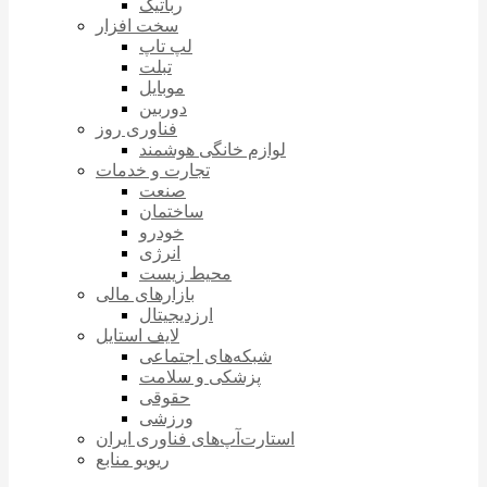
رباتیک
سخت افزار
لپ تاپ
تبلت
موبایل
دوربین
فناوری روز
لوازم خانگی هوشمند
تجارت و خدمات
صنعت
ساختمان
خودرو
انرژی
محیط زیست
بازارهای مالی
ارزدیجیتال
لایف استایل
شبکه‌های اجتماعی
پزشکی و سلامت
حقوقی
ورزشی
استارت‌آپ‌های فناوری ایران
ریویو منابع