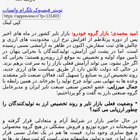
توییتر
فیسبوک
تلگرام
واتساپ
کپی لینک
امید محمدی؛ بازار گروه خودرو:
بازار تایر کشور در ماه‌ های اخیر
پس از دوره‌ پرتلاطم از افزایش نرخ ارز، محدودیت‌ های ارزی و
چالش‌ های ثبت سفارش، اکنون در ظاهر به آرامشی نسبی رسیده
است. اما در پشت این آرامش، تولیدکنندگان با بحرانی پنهان در
تامین مواد اولیه و تخصیص به‌ موقع ارز روبه‌رو هستند؛ بحرانی که
اگر حل نشود، می‌ تواند آرامش فعلی بازار را به سرعت برهم بزند.
در حالی‌ که دولت تلاش دارد از طریق سیاست‌ های ارزی جدید،
روند تخصیص ارز به صنایع را تسهیل کند، فعالان صنعت تایر معتقدند
وعده‌ ها به‌ تنهایی نمی‌ تواند چرخ تولید را بچرخاند. در همین رابطه با
جمال میرزایی
، عضو انجمن صنفی صنعت تایر ایران و مدیرعامل
گروه صنعتی بارز به گفت و گو پرداختیم؛
* وضعیت فعلی بازار تایر و روند تخصیص ارز به تولیدکنندگان را
چطور ارزیابی می‌ کنید؟
در حال حاضر بازار در شرایط آرام و متعادلی قرار گرفته و
خوشبختانه در حوزه توزیع و فروش مشکلی در هیچ گروه محصولی
و هیچ سایزی وجود ندارد. قیمت‌ ها هم در یک تعادل نسبی قرار
دارند. اما در حوزه تولید، متاسفانه مدتی است که ثبت سفارش‌ ها به