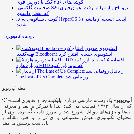
گوشی‌های ۲۵۶ گیگ با دوربین قوی
ضخامت گلکسی S26 پرو، اج و اولترا لو رفت؛ همان‌چیزی
که انتظار داشتیم
۸ گوشی شیائومی به HyperOS 3 (نسخه آزمایشی) آپدیت
شدند
بازی‌های کامپیوتری
تهیه‌کننده Bloodborne استودیوی جدیدی افتتاح کرد
۵ افسانه
درباره هارد HDD که نباید باور کنید
از باندل
The Last of Us Complete رونمایی شد
مجله اَپ ریویو
اَپ‌ریویو
» یک رسانه فارسی درباره اپلیکیشن‌ها و فناوری است
💡«
که از سال ۱۳۹۲ فعالیت می کند؛ ابتدا با تمرکز بر نقد و معرفی
اپ‌ها و بازی‌های موبایل شروع شد و امروز دامنه گسترده تری از
محتوای تکنولوژی، هوش مصنوعی و آی تی را با خبر، مقاله و
یادداشت پوشش می‌دهد.