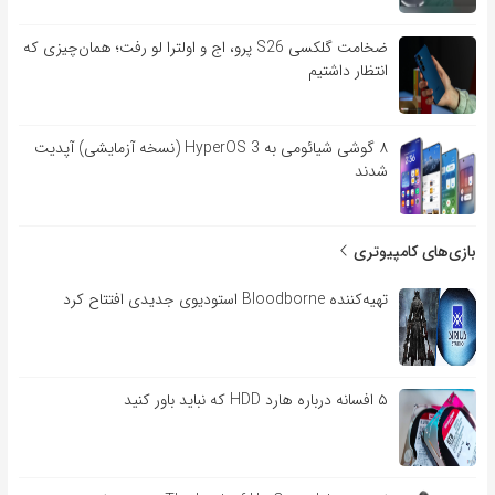
ضخامت گلکسی S26 پرو، اج و اولترا لو رفت؛ همان‌چیزی که
انتظار داشتیم
۸ گوشی شیائومی به HyperOS 3 (نسخه آزمایشی) آپدیت
شدند
بازی‌های کامپیوتری
تهیه‌کننده Bloodborne استودیوی جدیدی افتتاح کرد
۵ افسانه درباره هارد HDD که نباید باور کنید