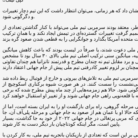
نلاین به نقل از تابناک، شیوه برکناری دراگان اسکوچیچ از سرمربیگری تیم ملی ایران پیش از جام جهانی ۲۰۲۲ قطر نشان داد که هر زمانی، می‌توان انتظار داشت که این تیم دچار تغییرات
و دگرگونی شود.
ر، معتقد بودند سرمربی تیم ملی می‌تواند با کنار گذاشتن تعدادی از
نویی تصمیم گرفت تغییرات گسترده‌ای در تیمش ایجاد نکند و با همان ترکیب
م ملی دعوت شدند، یا صرفاً در لیست بودند که باعث کاهش میانگین
سنی تیم ملی شوند یا فرصت زیادی برای عرض اندام و بالا رفتن اعتماد به نفس به آنها داده نشد. همانطور که در بازی دوستانه با روسیه، میانگین سنی ترکیب اصلی تیم ملی بالای ۳۰ سال بود تا مشخص
و برد مقابل تیم نه چندان مطرح و قدرتمند تانزانیا هم چندان تفاوتی
ته شد و برکناری سرمربی تیم ملی به تلاش‌های بیرونی و خارج از فوتبال ربط داده شد
ن می‌نشست را سست کنند. در هر صورت شیوه برکناری اسکوچیچ از
تیم دچار تغییرات و دگرگونی شود. حالا هم زمزمه‌هایی از چند ماه پیش مطرح شده که برخی
ابل آمریکا در دیدار پایانی مرحله گروهی، راه برای بازگشت او را به ایران بسته است، اما از
 حالا او با عمان هم از صعود به جام جهانی و مرحله پلی‌آف آن، جا
مانده و مربی آزاد است. بنابراین راه کی‌روش برای بازگشت به ایران و نشستن جای امیر قلعه‌نویی باز شده، اما این احتمال با سابقه‌ای که مربی پرتغالی در جام جهانی ۲۰۲۲ از خود به جا گذاشت، بسیار
پایین است، مگر اینکه کودتاچیان بار دیگر دست به کار شوند.
ر این است که تعدادی از بازیکنان باتجربه تیم ملی، به کار کردن با