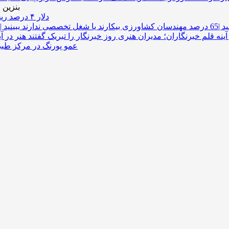
بنزین 
دلار ۴ درصد ریخت، ۲۰۷ فقط ۲.۹ درصد / خودرو زیر فشار دلار کوتاه می‌آید؟
رزی بیکارند یا شغل تخصصی ندارند
آینه قلم خبرنگاران؛ مدیران هنری روز خبرنگار را تبریک گفتند
عمو پورنگ در مرکز ط