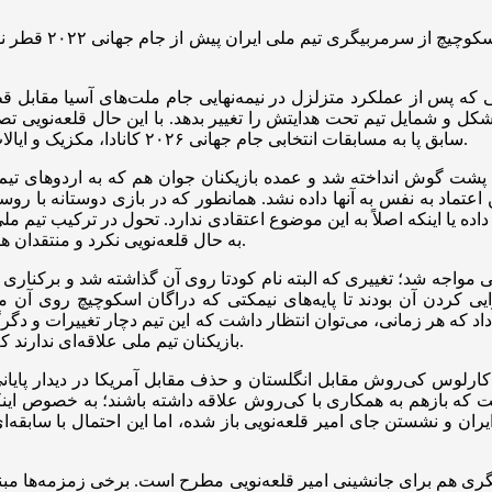
به گزارش اقتصاد آ
ایی که پس از عملکرد متزلزل در نیمه‌نهایی جام ملت‌های آسیا مقابل قط
ق خون تازه شکل و شمایل تیم تحت هدایتش را تغییر بدهد. با این حال قلعه‌
سابق پا به مسابقات انتخابی جام جهانی ۲۰۲۶ کانادا، مکزیک و ایالات متحده آمریکا بگذارد و جوانگرایی را به قطعی شدن صعود گره بزند.
ری پشت گوش انداخته شد و عمده بازیکنان جوان هم که به اردوهای تی
 یا اینکه اصلاً به این موضوع اعتقادی ندارد. تحول در ترکیب تیم ملی 
به حال قلعه‌نویی نکرد و منتقدان همچنان بر لزوم تغییر کادرفنی تیم ملی پیش از جام جهانی اعتقاد دارند.
انی ۲۰۲۲ قطر هم با تغییر کادرفنی مواجه شد؛ تغییری که البته نام کودتا روی آن گذاش
یی کردن آن بودند تا پایه‌های نیمکتی که دراگان اسکوچیچ روی آ
لی ایران پیش از جام جهانی ۲۰۲۲ قطر نشان داد که هر زمانی، می‌توان انتظار داشت که این 
بازیکنان تیم ملی علاقه‌ای ندارند که با قلعه‌نویی راهی جام جهانی شوند و از تغییر او استقبال خواهند کرد.
ود اینکه شکست مفتضحانه تیم ملی در جام جهانی ۲۰۲۲ با کارلوس کی‌روش مقابل انگلستان و حذف مق
ست که بازهم به همکاری با کی‌روش علاقه داشته باشند؛ به خصوص اینکه
یگری هم برای جانشینی امیر قلعه‌نویی مطرح است. برخی زمزمه‌ها مبنی ب