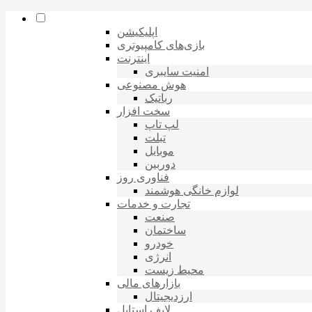
اپلیکیشن
بازی‌های کامپیوتری
اینترنت
امنیت سایبری
هوش مصنوعی
رباتیک
سخت افزار
لپ تاپ
تبلت
موبایل
دوربین
فناوری روز
لوازم خانگی هوشمند
تجارت و خدمات
صنعت
ساختمان
خودرو
انرژی
محیط زیست
بازارهای مالی
ارزدیجیتال
لایف استایل