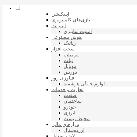
اپلیکیشن
بازی‌های کامپیوتری
اینترنت
امنیت سایبری
هوش مصنوعی
رباتیک
سخت افزار
لپ تاپ
تبلت
موبایل
دوربین
فناوری روز
لوازم خانگی هوشمند
تجارت و خدمات
صنعت
ساختمان
خودرو
انرژی
محیط زیست
بازارهای مالی
ارزدیجیتال
لایف استایل