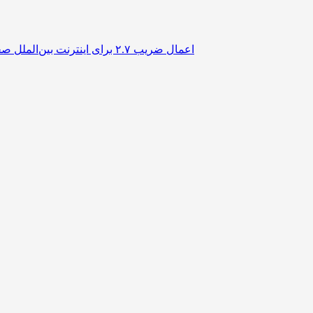
اعمال ضریب ۲.۷ برای اینترنت بین‌الملل صحت دارد؟ / واکنش سازمان تنظیم مقررات