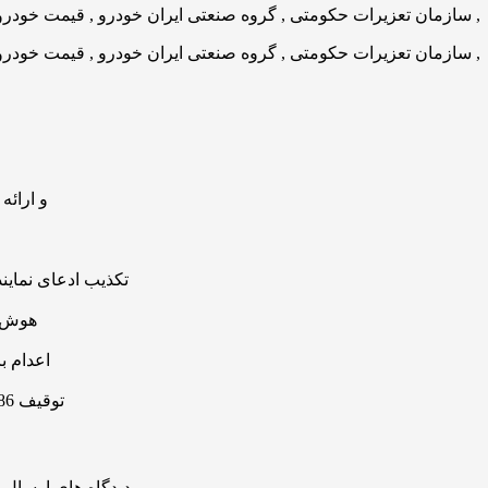
جزئیات ثبت ادعا
تکذیب ادعای نماین
هوش مصنوعی
اعدام ب
توقیف 86خودروی لوکس، 187 قطعه زمین و 86 آپارتمان تراستی‌ها
منتشر خواهد شد.
دیدگاه های ارسال